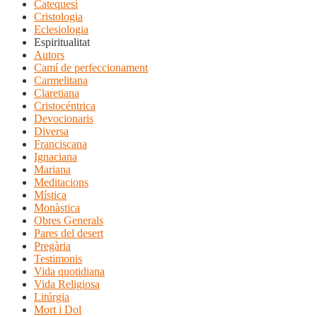
Catequesi
Cristologia
Eclesiologia
Espiritualitat
Autors
Camí de perfeccionament
Carmelitana
Claretiana
Cristocéntrica
Devocionaris
Diversa
Franciscana
Ignaciana
Mariana
Meditacions
Mística
Monàstica
Obres Generals
Pares del desert
Pregària
Testimonis
Vida quotidiana
Vida Religiosa
Litúrgia
Mort i Dol