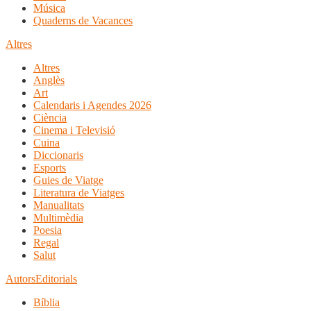
Música
Quaderns de Vacances
Altres
Altres
Anglès
Art
Calendaris i Agendes 2026
Ciència
Cinema i Televisió
Cuina
Diccionaris
Esports
Guies de Viatge
Literatura de Viatges
Manualitats
Multimèdia
Poesia
Regal
Salut
Autors
Editorials
Bíblia