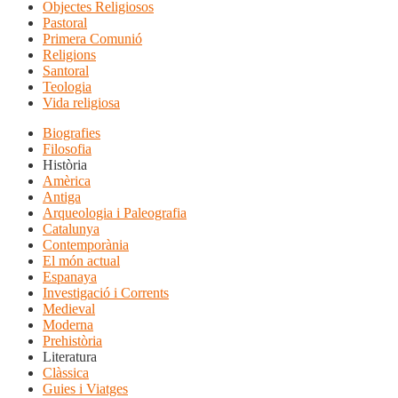
Objectes Religiosos
Pastoral
Primera Comunió
Religions
Santoral
Teologia
Vida religiosa
Biografies
Filosofia
Història
Amèrica
Antiga
Arqueologia i Paleografia
Catalunya
Contemporània
El món actual
Espanaya
Investigació i Corrents
Medieval
Moderna
Prehistòria
Literatura
Clàssica
Guies i Viatges