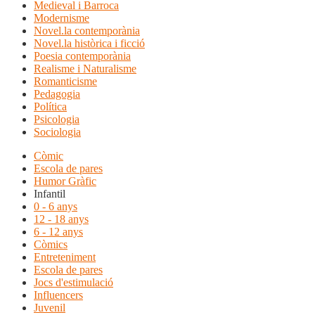
Medieval i Barroca
Modernisme
Novel.la contemporània
Novel.la històrica i ficció
Poesia contemporània
Realisme i Naturalisme
Romanticisme
Pedagogia
Política
Psicologia
Sociologia
Còmic
Escola de pares
Humor Gràfic
Infantil
0 - 6 anys
12 - 18 anys
6 - 12 anys
Còmics
Entreteniment
Escola de pares
Jocs d'estimulació
Influencers
Juvenil