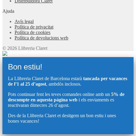
Distribuïdora Claret
Ajuda
Avís legal
Política de privacitat
Política de cookies
Política de devolucions web
© 2026 Llibreria Claret
Bon estiu!
La Llibreria Claret de Barcelona estarà
tancada per vacances
de l’1 al 25 d’agost
, ambdòs inclosos.
Pots continuar fent les teves comandes online amb un
5% de
descompte en aquesta pàgina web
i els enviaments es
reactivaran dimecres 26 d’agost.
Des de la Llibreria Claret et desitgem un bon estiu i unes
bones vacances!