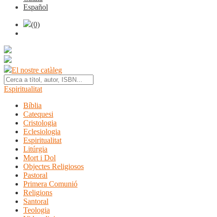
Español
(0)
El nostre catàleg
Espiritualitat
Bíblia
Catequesi
Cristologia
Eclesiologia
Espiritualitat
Litúrgia
Mort i Dol
Objectes Religiosos
Pastoral
Primera Comunió
Religions
Santoral
Teologia