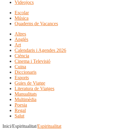
Videojocs
Escolar
Música
Quaderns de Vacances
Altres
Anglès
Art
Calendaris i Agendes 2026
Ciència
Cinema i Televisió
Cuina
Diccionaris
Esports
Guies de Viatge
Literatura de Viatges
Manualitats
Multimèdia
Poesia
Regal
Salut
Inici/Espiritualitat/
Espiritualitat