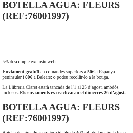
BOTELLA AGUA: FLEURS
(REF:76001997)
Compartir
5% descompte exclusiu web
Enviament gratuït
en comandes superiors a
50€
a Espanya
peninsular i
80€
a Balears; o podeu recollir-lo a la botiga.
La Llibreria Claret estarà tancada de l’1 al 25 d’agost, ambdòs
inclosos.
Els enviaments es reactivaran el dimecres 26 d’agost.
BOTELLA AGUA: FLEURS
(REF:76001997)
Botella de agua de acero inoxidable de 400 ml. Su tamaño la hace