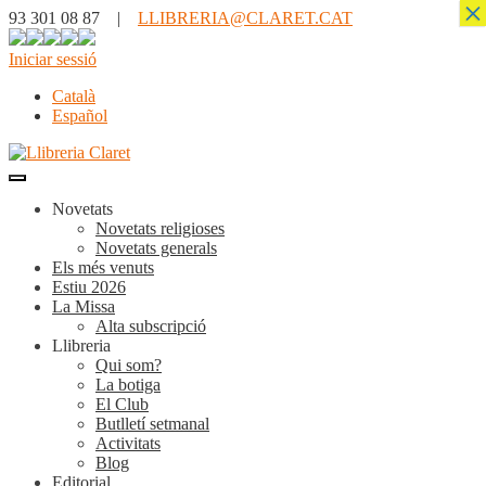
×
93 301 08 87 |
LLIBRERIA@CLARET.CAT
Iniciar sessió
Català
Español
Novetats
Novetats religioses
Novetats generals
Els més venuts
Estiu 2026
La Missa
Alta subscripció
Llibreria
Qui som?
La botiga
El Club
Butlletí setmanal
Activitats
Blog
Editorial