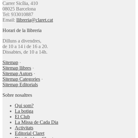
Carrer Sicília, 410
08025 Barcelona
Tel: 933010887
Email:
llibreria@claret.cat
Horari de la llibreria
Dilluns a divendres,
de 10 a 14 i de 16 a 20.
Dissabtes, de 10 a 14h.
Sitemap
·
Sitemap llibres
·
Sitemap Autors
·
Sitemap Categories
·
Sitemap Editorials
Sobre nosaltres
Qui som?
La botiga
El Club
La Missa de Cada Dia
Activitats
Editorial Claret