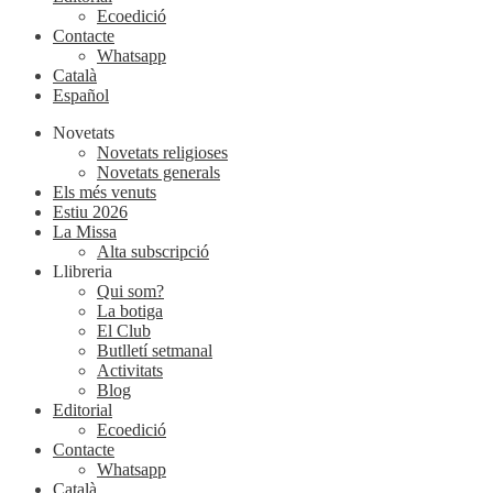
Ecoedició
Contacte
Whatsapp
Català
Español
Novetats
Novetats religioses
Novetats generals
Els més venuts
Estiu 2026
La Missa
Alta subscripció
Llibreria
Qui som?
La botiga
El Club
Butlletí setmanal
Activitats
Blog
Editorial
Ecoedició
Contacte
Whatsapp
Català