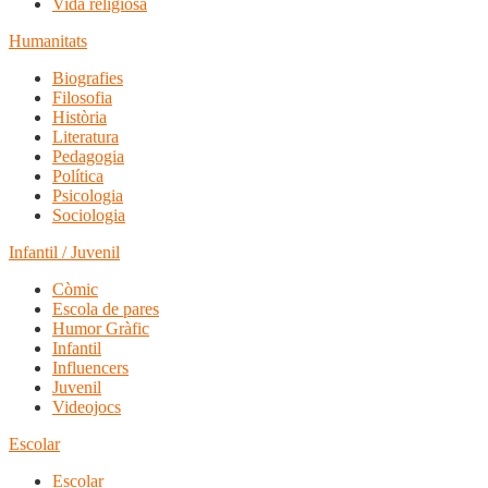
Vida religiosa
Humanitats
Biografies
Filosofia
Història
Literatura
Pedagogia
Política
Psicologia
Sociologia
Infantil / Juvenil
Còmic
Escola de pares
Humor Gràfic
Infantil
Influencers
Juvenil
Videojocs
Escolar
Escolar