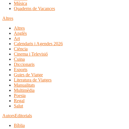
Música
Quaderns de Vacances
Altres
Altres
Anglès
Art
Calendaris i Agendes 2026
Ciència
Cinema i Televisió
Cuina
Diccionaris
Esports
Guies de Viatge
Literatura de Viatges
Manualitats
Multimèdia
Poesia
Regal
Salut
Autors
Editorials
Bíblia