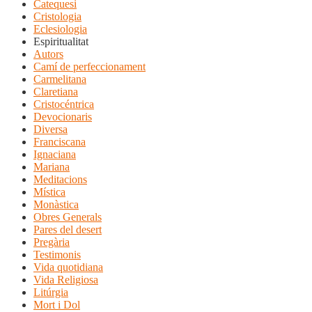
Catequesi
Cristologia
Eclesiologia
Espiritualitat
Autors
Camí de perfeccionament
Carmelitana
Claretiana
Cristocéntrica
Devocionaris
Diversa
Franciscana
Ignaciana
Mariana
Meditacions
Mística
Monàstica
Obres Generals
Pares del desert
Pregària
Testimonis
Vida quotidiana
Vida Religiosa
Litúrgia
Mort i Dol