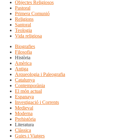
Objectes Religiosos
Pastoral
Primera Comunió
Religions
Santoral
Teologia
Vida religiosa
Biografies
Filosofia
Història
Amèrica
Antiga
Arqueologia i Paleografia
Catalunya
Contemporània
El món actual
Espanaya
Investigació i Corrents
Medieval
Moderna
Prehistòria
Literatura
Clàssica
Guies i Viatges