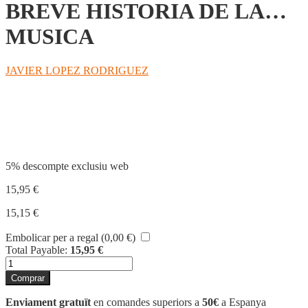
BREVE HISTORIA DE LA…
MUSICA
JAVIER LOPEZ RODRIGUEZ
Compartir
5% descompte exclusiu web
15,95
€
15,15
€
Embolicar per a regal (
0,00
€
)
Total Payable:
15,95
€
quantitat
de
Comprar
BREVE
HISTORIA
Enviament gratuït
en comandes superiors a
50€
a Espanya