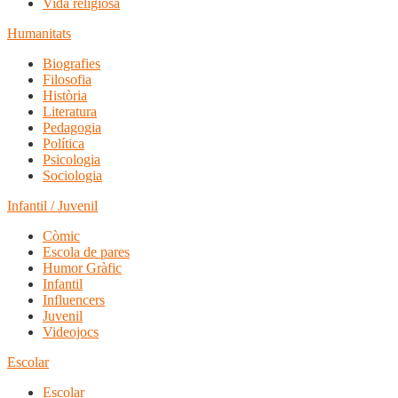
Vida religiosa
Humanitats
Biografies
Filosofia
Història
Literatura
Pedagogia
Política
Psicologia
Sociologia
Infantil / Juvenil
Còmic
Escola de pares
Humor Gràfic
Infantil
Influencers
Juvenil
Videojocs
Escolar
Escolar