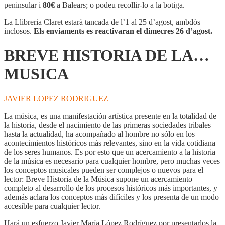
DE
peninsular i
80€
a Balears; o podeu recollir-lo a la botiga.
LA...
MUSICA
La Llibreria Claret estarà tancada de l’1 al 25 d’agost, ambdòs
inclosos.
Els enviaments es reactivaran el dimecres 26 d’agost.
BREVE HISTORIA DE LA…
MUSICA
JAVIER LOPEZ RODRIGUEZ
La música, es una manifestación artística presente en la totalidad de
la historia, desde el nacimiento de las primeras sociedades tribales
hasta la actualidad, ha acompañado al hombre no sólo en los
acontecimientos históricos más relevantes, sino en la vida cotidiana
de los seres humanos. Es por esto que un acercamiento a la historia
de la música es necesario para cualquier hombre, pero muchas veces
los conceptos musicales pueden ser complejos o nuevos para el
lector: Breve Historia de la Música supone un acercamiento
completo al desarrollo de los procesos históricos más importantes, y
además aclara los conceptos más difíciles y los presenta de un modo
accesible para cualquier lector.
Hará un esfuerzo Javier María López Rodríguez por presentarlos la