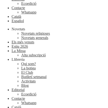
Ecoedició
Contacte
Whatsapp
Català
Español
Novetats
Novetats religioses
Novetats generals
Els més venuts
Estiu 2026
La Missa
Alta subscripció
Llibreria
Qui som?
La botiga
El Club
Butlletí setmanal
Activitats
Blog
Editorial
Ecoedició
Contacte
Whatsapp
Català