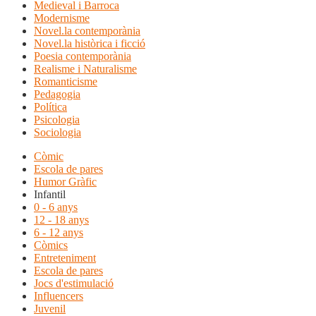
Medieval i Barroca
Modernisme
Novel.la contemporània
Novel.la històrica i ficció
Poesia contemporània
Realisme i Naturalisme
Romanticisme
Pedagogia
Política
Psicologia
Sociologia
Còmic
Escola de pares
Humor Gràfic
Infantil
0 - 6 anys
12 - 18 anys
6 - 12 anys
Còmics
Entreteniment
Escola de pares
Jocs d'estimulació
Influencers
Juvenil