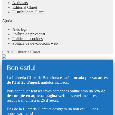
Activitats
Editorial Claret
Distribuïdora Claret
Ajuda
Avís legal
Política de privacitat
Política de cookies
Política de devolucions web
© 2026 Llibreria Claret
Bon estiu!
La Llibreria Claret de Barcelona estarà
tancada per vacances
de l’1 al 25 d’agost
, ambdòs inclosos.
Pots continuar fent les teves comandes online amb un
5% de
descompte en aquesta pàgina web
i els enviaments es
reactivaran dimecres 26 d’agost.
Des de la Llibreria Claret et desitgem un bon estiu i unes
bones vacances!