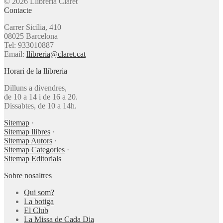
© 2026 Llibreria Claret
Contacte
Carrer Sicília, 410
08025 Barcelona
Tel: 933010887
Email:
llibreria@claret.cat
Horari de la llibreria
Dilluns a divendres,
de 10 a 14 i de 16 a 20.
Dissabtes, de 10 a 14h.
Sitemap
·
Sitemap llibres
·
Sitemap Autors
·
Sitemap Categories
·
Sitemap Editorials
Sobre nosaltres
Qui som?
La botiga
El Club
La Missa de Cada Dia