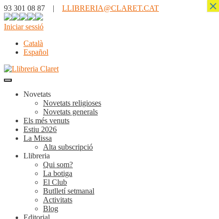
×
93 301 08 87 |
LLIBRERIA@CLARET.CAT
Iniciar sessió
Català
Español
Novetats
Novetats religioses
Novetats generals
Els més venuts
Estiu 2026
La Missa
Alta subscripció
Llibreria
Qui som?
La botiga
El Club
Butlletí setmanal
Activitats
Blog
Editorial