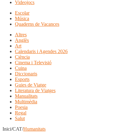
Videojocs
Escolar
Música
Quaderns de Vacances
Altres
Anglès
Art
Calendaris i Agendes 2026
Ciència
Cinema i Televisió
Cuina
Diccionaris
Esports
Guies de Viatge
Literatura de Viatges
Manualitats
Multimèdia
Poesia
Regal
Salut
Inici/CAT/
Humanitats