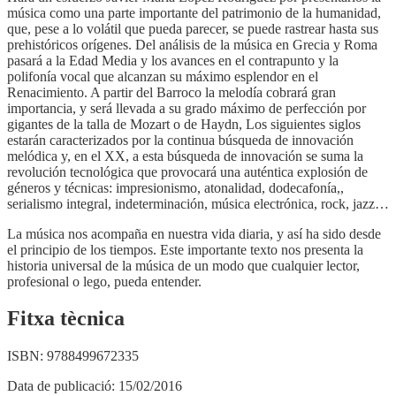
música como una parte importante del patrimonio de la humanidad,
que, pese a lo volátil que pueda parecer, se puede rastrear hasta sus
prehistóricos orígenes. Del análisis de la música en Grecia y Roma
pasará a la Edad Media y los avances en el contrapunto y la
polifonía vocal que alcanzan su máximo esplendor en el
Renacimiento. A partir del Barroco la melodía cobrará gran
importancia, y será llevada a su grado máximo de perfección por
gigantes de la talla de Mozart o de Haydn, Los siguientes siglos
estarán caracterizados por la continua búsqueda de innovación
melódica y, en el XX, a esta búsqueda de innovación se suma la
revolución tecnológica que provocará una auténtica explosión de
géneros y técnicas: impresionismo, atonalidad, dodecafonía,,
serialismo integral, indeterminación, música electrónica, rock, jazz…
La música nos acompaña en nuestra vida diaria, y así ha sido desde
el principio de los tiempos. Este importante texto nos presenta la
historia universal de la música de un modo que cualquier lector,
profesional o lego, pueda entender.
Fitxa tècnica
ISBN:
9788499672335
Data de publicació:
15/02/2016