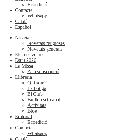
Ecoedició
Contacte
Whatsapp
Català
Español
Novetats
Novetats religioses
Novetats generals
Els més venuts
Estiu 2026
La Missa
Alta subscripció
Llibreria
Qui som?
La botiga
El Club
Butlletí setmanal
Activitats
Blog
Editorial
Ecoedició
Contacte
Whatsapp
Català