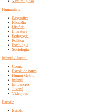
Vida religiosa
Humanitats
Biografies
Filosofia
Història
Literatura
Pedagogia
Política
Psicologia
Sociologia
Infantil / Juvenil
Còmic
Escola de pares
Humor Gràfic
Infantil
Influencers
Juvenil
Videojocs
Escolar
Escolar