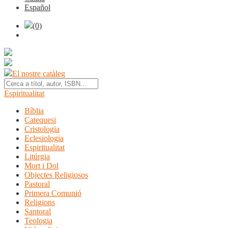
Español
(0)
El nostre catàleg
Espiritualitat
Bíblia
Catequesi
Cristologia
Eclesiologia
Espiritualitat
Litúrgia
Mort i Dol
Objectes Religiosos
Pastoral
Primera Comunió
Religions
Santoral
Teologia