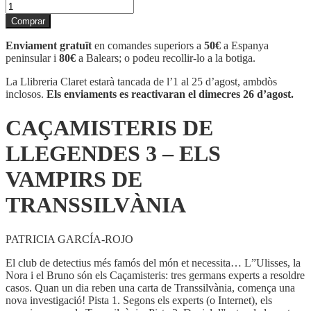
quantitat
de
Comprar
CAÇAMISTERIS
DE
Enviament gratuït
en comandes superiors a
50€
a Espanya
LLEGENDES
peninsular i
80€
a Balears; o podeu recollir-lo a la botiga.
3
-
La Llibreria Claret estarà tancada de l’1 al 25 d’agost, ambdòs
ELS
inclosos.
Els enviaments es reactivaran el dimecres 26 d’agost.
VAMPIRS
DE
CAÇAMISTERIS DE
TRANSSILVÀNIA
LLEGENDES 3 – ELS
VAMPIRS DE
TRANSSILVÀNIA
PATRICIA GARCÍA-ROJO
El club de detectius més famós del món et necessita… L”Ulisses, la
Nora i el Bruno són els Caçamisteris: tres germans experts a resoldre
casos. Quan un dia reben una carta de Transsilvània, comença una
nova investigació! Pista 1. Segons els experts (o Internet), els