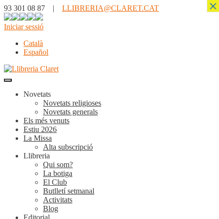
×
93 301 08 87 |
LLIBRERIA@CLARET.CAT
Iniciar sessió
Català
Español
Novetats
Novetats religioses
Novetats generals
Els més venuts
Estiu 2026
La Missa
Alta subscripció
Llibreria
Qui som?
La botiga
El Club
Butlletí setmanal
Activitats
Blog
Editorial