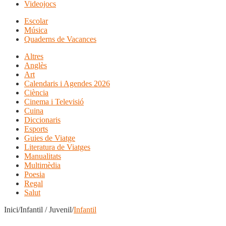
Videojocs
Escolar
Música
Quaderns de Vacances
Altres
Anglès
Art
Calendaris i Agendes 2026
Ciència
Cinema i Televisió
Cuina
Diccionaris
Esports
Guies de Viatge
Literatura de Viatges
Manualitats
Multimèdia
Poesia
Regal
Salut
Inici/Infantil / Juvenil/
Infantil