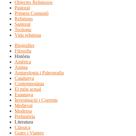
Objectes Religiosos
Pastoral
Primera Comunió
Religions
Santoral
Teologia
Vida religiosa
Biografies
Filosofia
Història
Amèrica
Antiga
Arqueologia i Paleografia
Catalunya
Contemporània
El món actual
Espanaya
Investigació i Corrents
Medieval
Moderna
Prehistòria
Literatura
Clàssica
Guies i Viatges