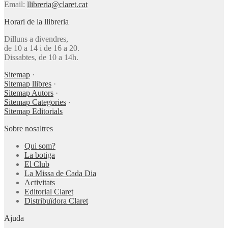
Email:
llibreria@claret.cat
Horari de la llibreria
Dilluns a divendres,
de 10 a 14 i de 16 a 20.
Dissabtes, de 10 a 14h.
Sitemap
·
Sitemap llibres
·
Sitemap Autors
·
Sitemap Categories
·
Sitemap Editorials
Sobre nosaltres
Qui som?
La botiga
El Club
La Missa de Cada Dia
Activitats
Editorial Claret
Distribuïdora Claret
Ajuda