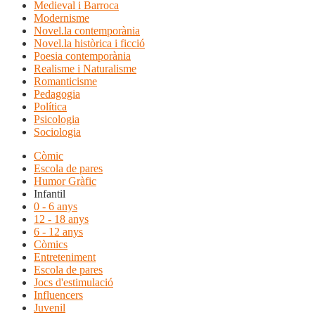
Medieval i Barroca
Modernisme
Novel.la contemporània
Novel.la històrica i ficció
Poesia contemporània
Realisme i Naturalisme
Romanticisme
Pedagogia
Política
Psicologia
Sociologia
Còmic
Escola de pares
Humor Gràfic
Infantil
0 - 6 anys
12 - 18 anys
6 - 12 anys
Còmics
Entreteniment
Escola de pares
Jocs d'estimulació
Influencers
Juvenil