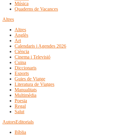
Música
Quaderns de Vacances
Altres
Altres
Anglès
Art
Calendaris i Agendes 2026
Ciència
Cinema i Televisió
Cuina
Diccionaris
Esports
Guies de Viatge
Literatura de Viatges
Manualitats
Multimèdia
Poesia
Regal
Salut
Autors
Editorials
Bíblia