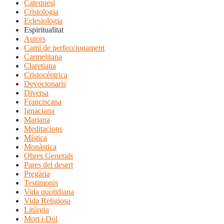
Catequesi
Cristologia
Eclesiologia
Espiritualitat
Autors
Camí de perfeccionament
Carmelitana
Claretiana
Cristocéntrica
Devocionaris
Diversa
Franciscana
Ignaciana
Mariana
Meditacions
Mística
Monàstica
Obres Generals
Pares del desert
Pregària
Testimonis
Vida quotidiana
Vida Religiosa
Litúrgia
Mort i Dol