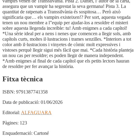
vampirs venen de Transsilvània. Pista 2. Daniel, l”autor de la carta,
assegura que un vampir ha segrestat la seva germana! Pista 3. La
quantitat de ratpenats a Transsilvània és sospitosa… Però això
significaria que… els vampirs existeixen!? Per sort, aquesta vegada
tenen un nou membre a l”equip per ajudar-los a resoldre el misteri
sobre aquesta llegenda increïble: tu! Amb enigmes a cada capítol!
*Una sèrie ideal per a nens i nenes que comencen a llegir sols, amb
capítols curts, moltes il·lustracions i trames senzilles. *Interiors a tot
color amb il·lustracions i vinyetes de còmic molt expressives i
vistoses perquè llegir sigui més fàcil que mai. *Cada història planteja
un nou cas per resoldre; es poden llegir de manera independent.
*Amb enigmes al final de cada capítol que els petits lectors hauran
de resoldre per fer avançar la història.
Fitxa tècnica
ISBN:
9791387741358
Data de publicació:
01/06/2026
Editorial:
ALFAGUARA
Pàgines:
123
Enquadernació:
Cartoné