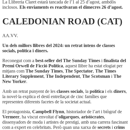
La Llibreria Claret estarà tancada de l’1 al 25 d’agost, ambdòs
inclosos.
Els enviaments es reactivaran el dimecres 26 d’agost.
CALEDONIAN ROAD (CAT)
AA.VV.
Un dels millors llibres del 2024: un retrat intens de classes
socials, política i diners.
Reconegut com a
best-seller del The Sunday Times
i
finalista del
Premi Orwell de Ficció Política
, aquest llibre ha estat elogiat per
mitjans com
The Sunday Times
,
The Spectator
,
The Times
Literary Supplement
,
The Independent
,
The Scotsman
i
The
New Yorker
.
Amb un retrat punyent de les
classes socials
, la
política
i els
diners
,
la novel·la explica el destí entrellaçat de cinc famílies que
representen diferents facetes de la societat actual.
El protagonista,
Campbell Flynn
, historiador de l’art i biògraf de
Vermeer
, ha viscut envoltat d’
oligarques
,
aristòcrates
,
dissenyadors de moda i artistes de prestigi, amb una carrera fascinant
com a expert en celebritats. Però quan una xarxa de
secrets
i
crims