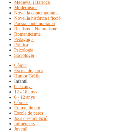
Medieval i Barroca
Modernisme
Novel.la contemporània
Novel.la històrica i ficció
Poesia contemporània
Realisme i Naturalisme
Romanticisme
Pedagogia
Política
Psicologia
Sociologia
Còmic
Escola de pares
Humor Gràfic
Infantil
0 - 6 anys
12 - 18 anys
6 - 12 anys
Còmics
Entreteniment
Escola de pares
Jocs d'estimulació
Influencers
Juvenil