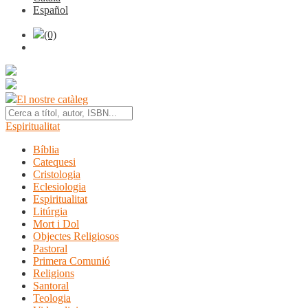
Español
(0)
El nostre catàleg
Espiritualitat
Bíblia
Catequesi
Cristologia
Eclesiologia
Espiritualitat
Litúrgia
Mort i Dol
Objectes Religiosos
Pastoral
Primera Comunió
Religions
Santoral
Teologia