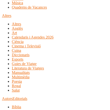
Música
Quaderns de Vacances
Altres
Altres
Anglès
Art
Calendaris i Agendes 2026
Ciència
Cinema i Televisió
Cuina
Diccionaris
Esports
Guies de Viatge
Literatura de Viatges
Manualitats
Multimèdia
Poesia
Regal
Salut
Autors
Editorials
Bíblia