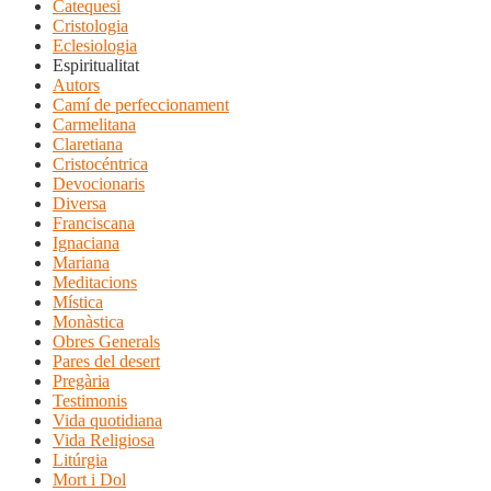
Catequesi
Cristologia
Eclesiologia
Espiritualitat
Autors
Camí de perfeccionament
Carmelitana
Claretiana
Cristocéntrica
Devocionaris
Diversa
Franciscana
Ignaciana
Mariana
Meditacions
Mística
Monàstica
Obres Generals
Pares del desert
Pregària
Testimonis
Vida quotidiana
Vida Religiosa
Litúrgia
Mort i Dol