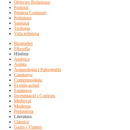
Objectes Religiosos
Pastoral
Primera Comunió
Religions
Santoral
Teologia
Vida religiosa
Biografies
Filosofia
Història
Amèrica
Antiga
Arqueologia i Paleografia
Catalunya
Contemporània
El món actual
Espanaya
Investigació i Corrents
Medieval
Moderna
Prehistòria
Literatura
Clàssica
Guies i Viatges