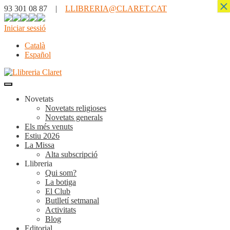
×
93 301 08 87 |
LLIBRERIA@CLARET.CAT
Iniciar sessió
Català
Español
Novetats
Novetats religioses
Novetats generals
Els més venuts
Estiu 2026
La Missa
Alta subscripció
Llibreria
Qui som?
La botiga
El Club
Butlletí setmanal
Activitats
Blog
Editorial