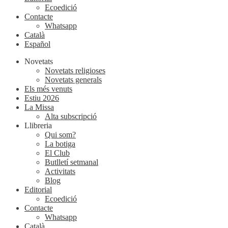
Ecoedició
Contacte
Whatsapp
Català
Español
Novetats
Novetats religioses
Novetats generals
Els més venuts
Estiu 2026
La Missa
Alta subscripció
Llibreria
Qui som?
La botiga
El Club
Butlletí setmanal
Activitats
Blog
Editorial
Ecoedició
Contacte
Whatsapp
Català