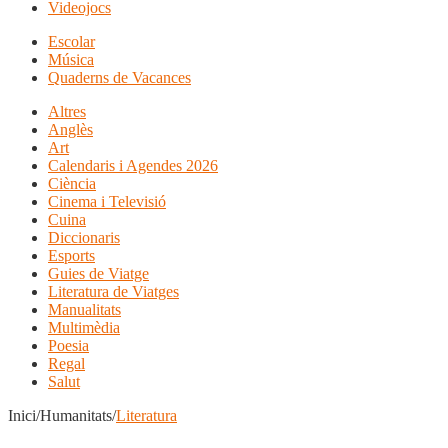
Videojocs
Escolar
Música
Quaderns de Vacances
Altres
Anglès
Art
Calendaris i Agendes 2026
Ciència
Cinema i Televisió
Cuina
Diccionaris
Esports
Guies de Viatge
Literatura de Viatges
Manualitats
Multimèdia
Poesia
Regal
Salut
Inici/Humanitats/
Literatura