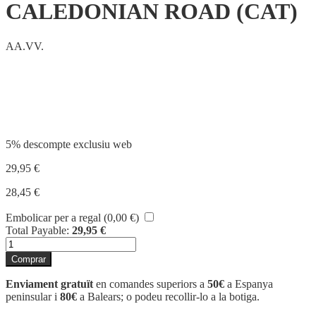
CALEDONIAN ROAD (CAT)
AA.VV.
Compartir
5% descompte exclusiu web
29,95
€
28,45
€
Embolicar per a regal (
0,00
€
)
Total Payable:
29,95
€
quantitat
de
Comprar
CALEDONIAN
ROAD
Enviament gratuït
en comandes superiors a
50€
a Espanya
(CAT)
peninsular i
80€
a Balears; o podeu recollir-lo a la botiga.