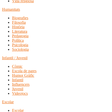
Vida religiosa
Humanitats
Biografies
Filosofia
Història
Literatura
Pedagogia
Política
Psicologia
Sociologia
Infantil / Juvenil
Còmic
Escola de pares
Humor Gràfic
Infantil
Influencers
Juvenil
Videojocs
Escolar
Escolar