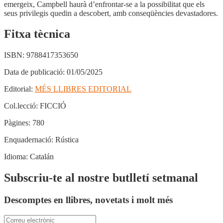
emergeix, Campbell haurà d’enfrontar-se a la possibilitat que els
seus privilegis quedin a descobert, amb conseqüències devastadores.
Fitxa tècnica
ISBN:
9788417353650
Data de publicació:
01/05/2025
Editorial:
MÉS LLIBRES EDITORIAL
Col.lecció:
FICCIÓ
Pàgines:
780
Enquadernació:
Rústica
Idioma:
Catalán
Subscriu-te al nostre butlletí setmanal
Descomptes en llibres, novetats i molt més