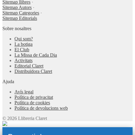
Sitemap llibres
·
Sitemap Autors
·
Sitemap Categories
·
Sitemap Editorials
Sobre nosaltres
Qui som?
La botiga
El Club
La Missa de Cada Dia
Activitats
Editorial Claret
Distribuïdora Claret
Ajuda
Avís legal
Política de privacitat
Política de cookies
Política de devolucions web
© 2026 Llibreria Claret