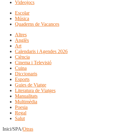
Videojocs
Escolar
Música
Quaderns de Vacances
Altres
Anglès
Art
Calendaris i Agendes 2026
Ciència
Cinema i Televisió
Cuina
Diccionaris
Esports
Guies de Viatge
Literatura de Viatges
Manualitats
Multimèdia
Poesia
Regal
Salut
Inici/SPA/
Otras