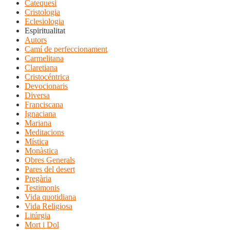
Catequesi
Cristologia
Eclesiologia
Espiritualitat
Autors
Camí de perfeccionament
Carmelitana
Claretiana
Cristocéntrica
Devocionaris
Diversa
Franciscana
Ignaciana
Mariana
Meditacions
Mística
Monàstica
Obres Generals
Pares del desert
Pregària
Testimonis
Vida quotidiana
Vida Religiosa
Litúrgia
Mort i Dol