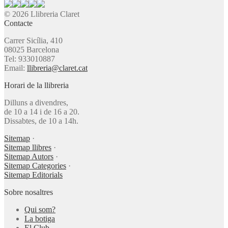
© 2026 Llibreria Claret
Contacte
Carrer Sicília, 410
08025 Barcelona
Tel: 933010887
Email:
llibreria@claret.cat
Horari de la llibreria
Dilluns a divendres,
de 10 a 14 i de 16 a 20.
Dissabtes, de 10 a 14h.
Sitemap
·
Sitemap llibres
·
Sitemap Autors
·
Sitemap Categories
·
Sitemap Editorials
Sobre nosaltres
Qui som?
La botiga
El Club