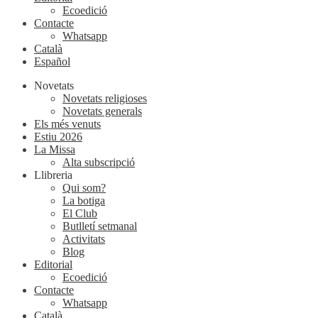
Ecoedició
Contacte
Whatsapp
Català
Español
Novetats
Novetats religioses
Novetats generals
Els més venuts
Estiu 2026
La Missa
Alta subscripció
Llibreria
Qui som?
La botiga
El Club
Butlletí setmanal
Activitats
Blog
Editorial
Ecoedició
Contacte
Whatsapp
Català