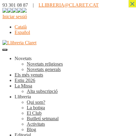
×
93 301 08 87 |
LLIBRERIA@CLARET.CAT
Iniciar sessió
Català
Español
Novetats
Novetats religioses
Novetats generals
Els més venuts
Estiu 2026
La Missa
Alta subscripció
Llibreria
Qui som?
La botiga
El Club
Butlletí setmanal
Activitats
Blog
Editorial