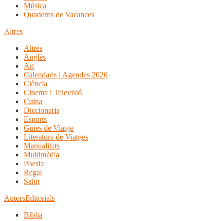
Música
Quaderns de Vacances
Altres
Altres
Anglès
Art
Calendaris i Agendes 2026
Ciència
Cinema i Televisió
Cuina
Diccionaris
Esports
Guies de Viatge
Literatura de Viatges
Manualitats
Multimèdia
Poesia
Regal
Salut
Autors
Editorials
Bíblia