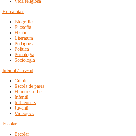
Vida religiosa
Humanitats
Biografies
Filosofia
Història
Literatura
Pedagogia
Política
Psicologia
Sociologia
Infantil / Juvenil
Còmic
Escola de pares
Humor Gràfic
Infantil
Influencers
Juvenil
Videojocs
Escolar
Escolar