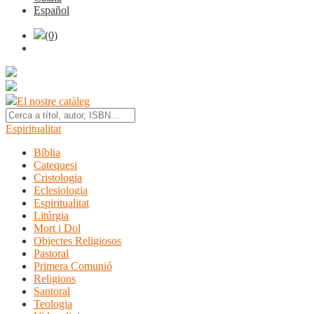
Español
(0)
El nostre catàleg
Espiritualitat
Bíblia
Catequesi
Cristologia
Eclesiologia
Espiritualitat
Litúrgia
Mort i Dol
Objectes Religiosos
Pastoral
Primera Comunió
Religions
Santoral
Teologia