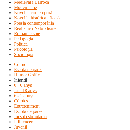
Medieval i Barroca
Modernisme
Novel.la contemporània
Novel.la històrica i ficció
Poesia contemporània
Realisme i Naturalisme
Romanticisme
Pedagogia
Política
Psicologia
Sociologia
Còmic
Escola de pares
Humor Gràfic
Infantil
0 - 6 anys
12 - 18 anys
6 - 12 anys
Còmics
Entreteniment
Escola de pares
Jocs d'estimulació
Influencers
Juvenil