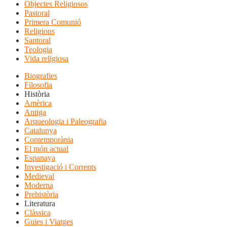
Objectes Religiosos
Pastoral
Primera Comunió
Religions
Santoral
Teologia
Vida religiosa
Biografies
Filosofia
Història
Amèrica
Antiga
Arqueologia i Paleografia
Catalunya
Contemporània
El món actual
Espanaya
Investigació i Corrents
Medieval
Moderna
Prehistòria
Literatura
Clàssica
Guies i Viatges