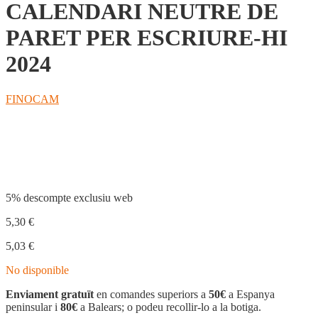
CALENDARI NEUTRE DE
PARET PER ESCRIURE-HI
2024
FINOCAM
Compartir
5% descompte exclusiu web
5,30
€
5,03
€
No disponible
Enviament gratuït
en comandes superiors a
50€
a Espanya
peninsular i
80€
a Balears; o podeu recollir-lo a la botiga.