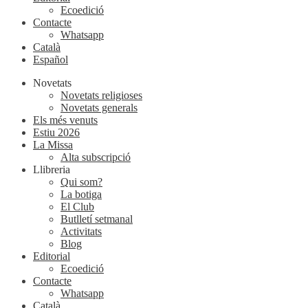
Ecoedició
Contacte
Whatsapp
Català
Español
Novetats
Novetats religioses
Novetats generals
Els més venuts
Estiu 2026
La Missa
Alta subscripció
Llibreria
Qui som?
La botiga
El Club
Butlletí setmanal
Activitats
Blog
Editorial
Ecoedició
Contacte
Whatsapp
Català