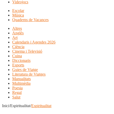
Videojocs
Escolar
Música
Quaderns de Vacances
Altres
Anglès
Art
Calendaris i Agendes 2026
Ciència
Cinema i Televisió
Cuina
Diccionaris
Esports
Guies de Viatge
Literatura de Viatges
Manualitats
Multimèdia
Poesia
Regal
Salut
Inici/Espiritualitat/
Espiritualitat