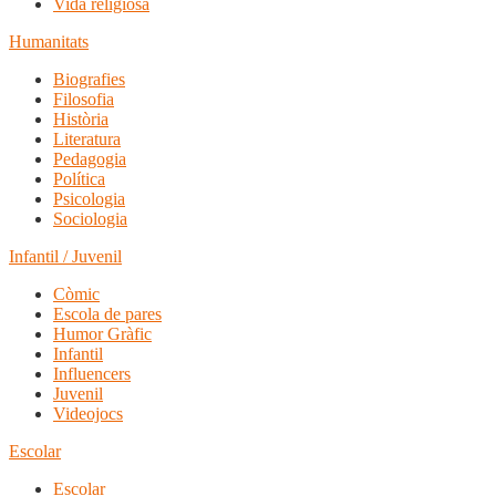
Vida religiosa
Humanitats
Biografies
Filosofia
Història
Literatura
Pedagogia
Política
Psicologia
Sociologia
Infantil / Juvenil
Còmic
Escola de pares
Humor Gràfic
Infantil
Influencers
Juvenil
Videojocs
Escolar
Escolar