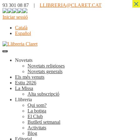
×
93 301 08 87 |
LLIBRERIA@CLARET.CAT
Iniciar sessió
Català
Español
Novetats
Novetats religioses
Novetats generals
Els més venuts
Estiu 2026
La Missa
Alta subscripció
Llibreria
Qui som?
La botiga
El Club
Butlletí setmanal
Activitats
Blog
Editorial