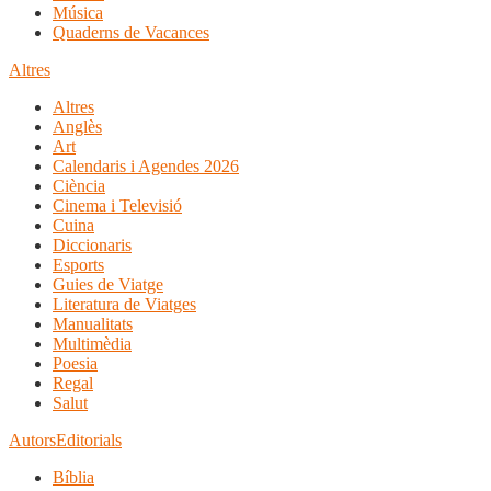
Música
Quaderns de Vacances
Altres
Altres
Anglès
Art
Calendaris i Agendes 2026
Ciència
Cinema i Televisió
Cuina
Diccionaris
Esports
Guies de Viatge
Literatura de Viatges
Manualitats
Multimèdia
Poesia
Regal
Salut
Autors
Editorials
Bíblia