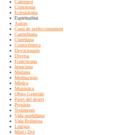
Catequesi
Cristologia
Eclesiologia
Espiritualitat
Autors
Camí de perfeccionament
Carmelitana
Claretiana
Cristocéntrica
Devocionaris
Diversa
Franciscana
Ignaciana
Mariana
Meditacions
Mística
Monàstica
Obres Generals
Pares del desert
Pregària
Testimonis
Vida quotidiana
Vida Religiosa
Litúrgia
Mort i Dol