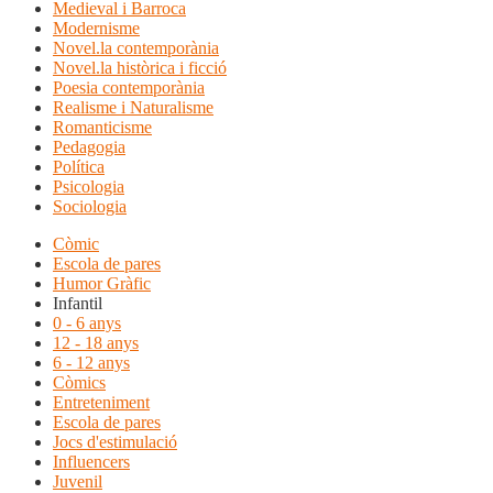
Medieval i Barroca
Modernisme
Novel.la contemporània
Novel.la històrica i ficció
Poesia contemporània
Realisme i Naturalisme
Romanticisme
Pedagogia
Política
Psicologia
Sociologia
Còmic
Escola de pares
Humor Gràfic
Infantil
0 - 6 anys
12 - 18 anys
6 - 12 anys
Còmics
Entreteniment
Escola de pares
Jocs d'estimulació
Influencers
Juvenil