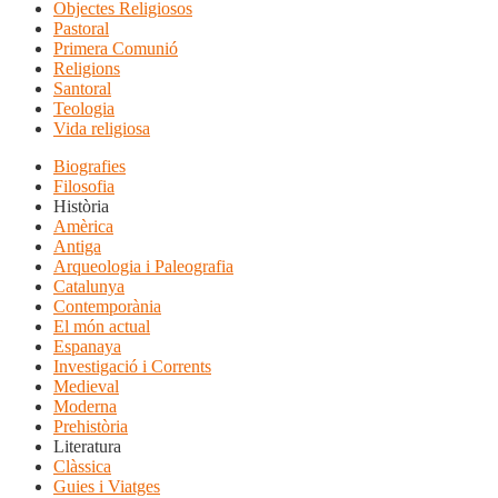
Objectes Religiosos
Pastoral
Primera Comunió
Religions
Santoral
Teologia
Vida religiosa
Biografies
Filosofia
Història
Amèrica
Antiga
Arqueologia i Paleografia
Catalunya
Contemporània
El món actual
Espanaya
Investigació i Corrents
Medieval
Moderna
Prehistòria
Literatura
Clàssica
Guies i Viatges