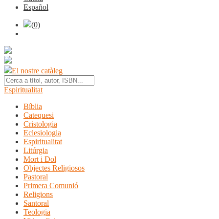
Español
(0)
El nostre catàleg
Espiritualitat
Bíblia
Catequesi
Cristologia
Eclesiologia
Espiritualitat
Litúrgia
Mort i Dol
Objectes Religiosos
Pastoral
Primera Comunió
Religions
Santoral
Teologia