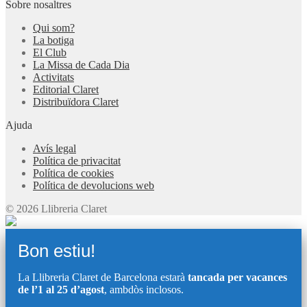
Sobre nosaltres
Qui som?
La botiga
El Club
La Missa de Cada Dia
Activitats
Editorial Claret
Distribuïdora Claret
Ajuda
Avís legal
Política de privacitat
Política de cookies
Política de devolucions web
© 2026 Llibreria Claret
Bon estiu!
La Llibreria Claret de Barcelona estarà
tancada per vacances
de l’1 al 25 d’agost
, ambdòs inclosos.