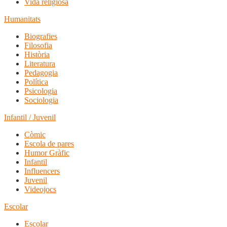
Vida religiosa
Humanitats
Biografies
Filosofia
Història
Literatura
Pedagogia
Política
Psicologia
Sociologia
Infantil / Juvenil
Còmic
Escola de pares
Humor Gràfic
Infantil
Influencers
Juvenil
Videojocs
Escolar
Escolar