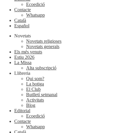
Ecoedició
Contacte
Whatsapp
Català
Español
Novetats
Novetats religioses
Novetats generals
Els més venuts
Estiu 2026
La Missa
Alta subscripció
Llibreria
Qui som?
La botiga
El Club
Butlletí setmanal
Activitats
Blog
Editorial
Ecoedició
Contacte
Whatsapp
Català