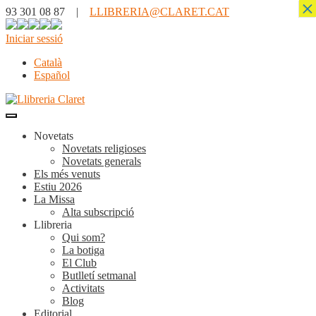
×
93 301 08 87 |
LLIBRERIA@CLARET.CAT
Iniciar sessió
Català
Español
Novetats
Novetats religioses
Novetats generals
Els més venuts
Estiu 2026
La Missa
Alta subscripció
Llibreria
Qui som?
La botiga
El Club
Butlletí setmanal
Activitats
Blog
Editorial