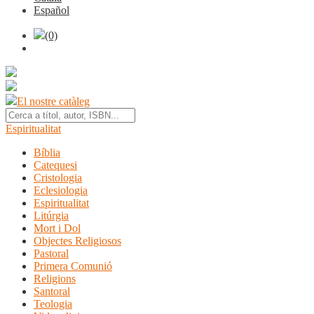
Español
(0)
El nostre catàleg
Espiritualitat
Bíblia
Catequesi
Cristologia
Eclesiologia
Espiritualitat
Litúrgia
Mort i Dol
Objectes Religiosos
Pastoral
Primera Comunió
Religions
Santoral
Teologia