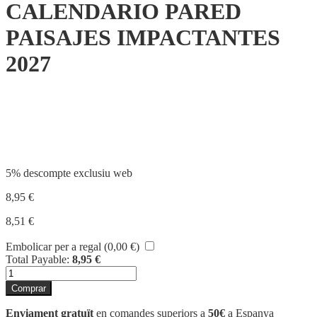
CALENDARIO PARED
PAISAJES IMPACTANTES
2027
Compartir
5% descompte exclusiu web
8,95
€
8,51
€
Embolicar per a regal (
0,00
€
)
Total Payable:
8,95
€
quantitat
de
Comprar
CALENDARIO
PARED
Enviament gratuït
en comandes superiors a
50€
a Espanya