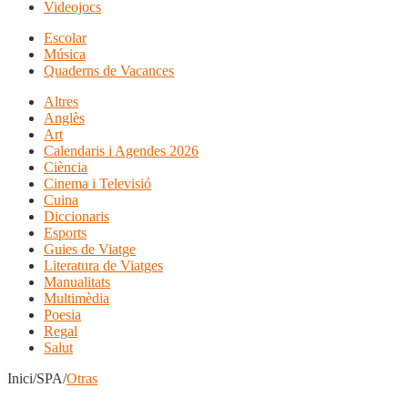
Videojocs
Escolar
Música
Quaderns de Vacances
Altres
Anglès
Art
Calendaris i Agendes 2026
Ciència
Cinema i Televisió
Cuina
Diccionaris
Esports
Guies de Viatge
Literatura de Viatges
Manualitats
Multimèdia
Poesia
Regal
Salut
Inici/SPA/
Otras