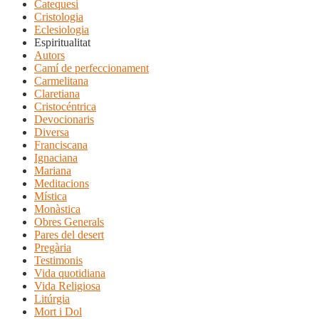
Catequesi
Cristologia
Eclesiologia
Espiritualitat
Autors
Camí de perfeccionament
Carmelitana
Claretiana
Cristocéntrica
Devocionaris
Diversa
Franciscana
Ignaciana
Mariana
Meditacions
Mística
Monàstica
Obres Generals
Pares del desert
Pregària
Testimonis
Vida quotidiana
Vida Religiosa
Litúrgia
Mort i Dol