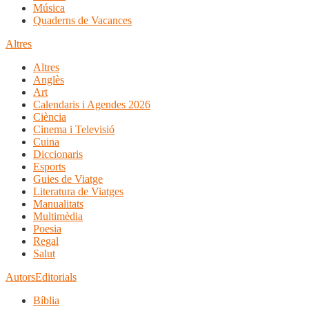
Música
Quaderns de Vacances
Altres
Altres
Anglès
Art
Calendaris i Agendes 2026
Ciència
Cinema i Televisió
Cuina
Diccionaris
Esports
Guies de Viatge
Literatura de Viatges
Manualitats
Multimèdia
Poesia
Regal
Salut
Autors
Editorials
Bíblia