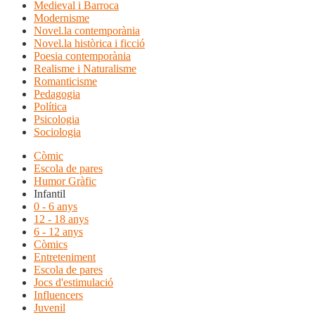
Medieval i Barroca
Modernisme
Novel.la contemporània
Novel.la històrica i ficció
Poesia contemporània
Realisme i Naturalisme
Romanticisme
Pedagogia
Política
Psicologia
Sociologia
Còmic
Escola de pares
Humor Gràfic
Infantil
0 - 6 anys
12 - 18 anys
6 - 12 anys
Còmics
Entreteniment
Escola de pares
Jocs d'estimulació
Influencers
Juvenil