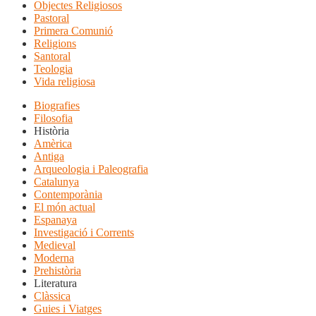
Objectes Religiosos
Pastoral
Primera Comunió
Religions
Santoral
Teologia
Vida religiosa
Biografies
Filosofia
Història
Amèrica
Antiga
Arqueologia i Paleografia
Catalunya
Contemporània
El món actual
Espanaya
Investigació i Corrents
Medieval
Moderna
Prehistòria
Literatura
Clàssica
Guies i Viatges