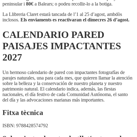
PAISAJES
peninsular i
80€
a Balears; o podeu recollir-lo a la botiga.
IMPACTANTES
2027
La Llibreria Claret estarà tancada de l’1 al 25 d’agost, ambdòs
inclosos.
Els enviaments es reactivaran el dimecres 26 d’agost.
CALENDARIO PARED
PAISAJES IMPACTANTES
2027
Un hermoso calendario de pared con impactantes fotografías de
parajes naturales, una para cada mes, que quieren llamar la atención
sobre la belleza y la conservación de nuestro planeta y nuestro
patrimonio natural. El calendario indica, además, las fiestas
nacionales, el día festivo de cada Comunidad Autónoma, el santo
del día y las advocaciones marianas más importantes.
Fitxa tècnica
ISBN:
9788428574792