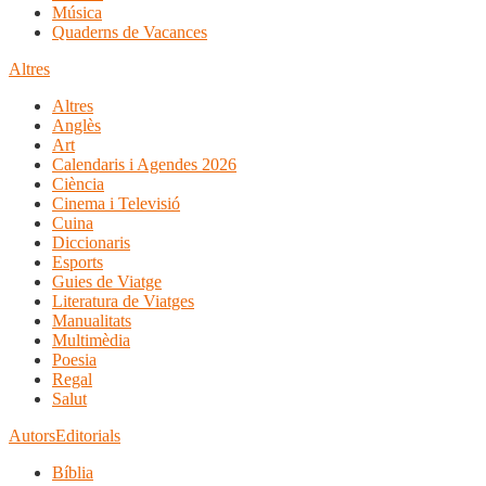
Música
Quaderns de Vacances
Altres
Altres
Anglès
Art
Calendaris i Agendes 2026
Ciència
Cinema i Televisió
Cuina
Diccionaris
Esports
Guies de Viatge
Literatura de Viatges
Manualitats
Multimèdia
Poesia
Regal
Salut
Autors
Editorials
Bíblia