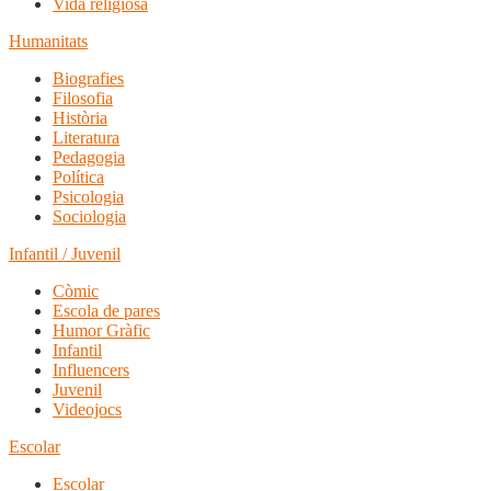
Vida religiosa
Humanitats
Biografies
Filosofia
Història
Literatura
Pedagogia
Política
Psicologia
Sociologia
Infantil / Juvenil
Còmic
Escola de pares
Humor Gràfic
Infantil
Influencers
Juvenil
Videojocs
Escolar
Escolar