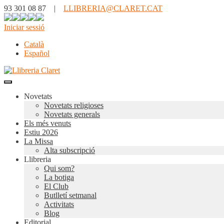
93 301 08 87 |
LLIBRERIA@CLARET.CAT
Iniciar sessió
Català
Español
Novetats
Novetats religioses
Novetats generals
Els més venuts
Estiu 2026
La Missa
Alta subscripció
Llibreria
Qui som?
La botiga
El Club
Butlletí setmanal
Activitats
Blog
Editorial