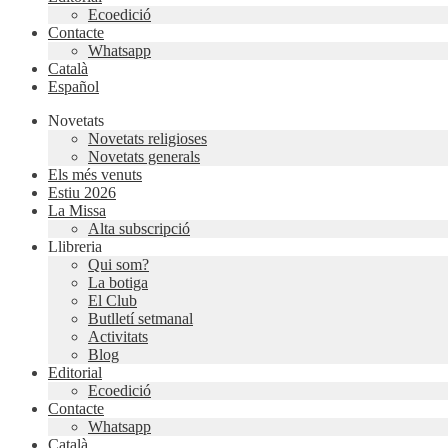
Ecoedició
Contacte
Whatsapp
Català
Español
Novetats
Novetats religioses
Novetats generals
Els més venuts
Estiu 2026
La Missa
Alta subscripció
Llibreria
Qui som?
La botiga
El Club
Butlletí setmanal
Activitats
Blog
Editorial
Ecoedició
Contacte
Whatsapp
Català