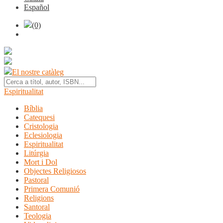
Español
(0)
El nostre catàleg
Espiritualitat
Bíblia
Catequesi
Cristologia
Eclesiologia
Espiritualitat
Litúrgia
Mort i Dol
Objectes Religiosos
Pastoral
Primera Comunió
Religions
Santoral
Teologia