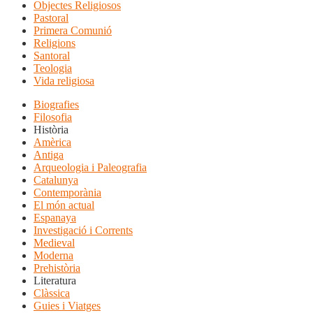
Objectes Religiosos
Pastoral
Primera Comunió
Religions
Santoral
Teologia
Vida religiosa
Biografies
Filosofia
Història
Amèrica
Antiga
Arqueologia i Paleografia
Catalunya
Contemporània
El món actual
Espanaya
Investigació i Corrents
Medieval
Moderna
Prehistòria
Literatura
Clàssica
Guies i Viatges