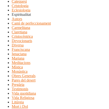
Catequesi
Cristologia
Eclesiologia
Espiritualitat
Autors
Camí de perfeccionament
Carmelitana
Claretiana
Cristocéntrica
Devocionaris
Diversa
Franciscana
Ignaciana
Mariana
Meditacions
Mística
Monàstica
Obres Generals
Pares del desert
Pregària
Testimonis
Vida quotidiana
Vida Religiosa
Litúrgia
Mort i Dol