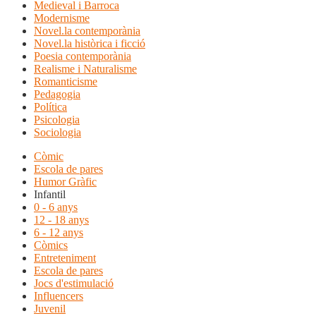
Medieval i Barroca
Modernisme
Novel.la contemporània
Novel.la històrica i ficció
Poesia contemporània
Realisme i Naturalisme
Romanticisme
Pedagogia
Política
Psicologia
Sociologia
Còmic
Escola de pares
Humor Gràfic
Infantil
0 - 6 anys
12 - 18 anys
6 - 12 anys
Còmics
Entreteniment
Escola de pares
Jocs d'estimulació
Influencers
Juvenil