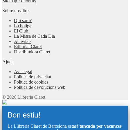
Sitemap Editorials
Sobre nosaltres
Qui som?
La botiga
El Club
La Missa de Cada Dia
Activitats
Editorial Claret
Distribuïdora Claret
Ajuda
Avís legal
Política de privacitat
Política de cookies
Política de devolucions web
© 2026 Llibreria Claret
Bon estiu!
La Llibreria Claret de Barcelona estarà
tancada per vacances