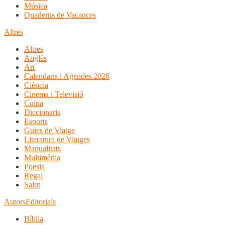
Música
Quaderns de Vacances
Altres
Altres
Anglès
Art
Calendaris i Agendes 2026
Ciència
Cinema i Televisió
Cuina
Diccionaris
Esports
Guies de Viatge
Literatura de Viatges
Manualitats
Multimèdia
Poesia
Regal
Salut
Autors
Editorials
Bíblia