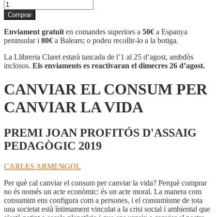
quantitat
de
Comprar
CANVIAR
EL
Enviament gratuït
en comandes superiors a
50€
a Espanya
CONSUM
peninsular i
80€
a Balears; o podeu recollir-lo a la botiga.
PER
CANVIAR
La Llibreria Claret estarà tancada de l’1 al 25 d’agost, ambdòs
LA
inclosos.
Els enviaments es reactivaran el dimecres 26 d’agost.
VIDA
CANVIAR EL CONSUM PER
CANVIAR LA VIDA
PREMI JOAN PROFITÓS D'ASSAIG
PEDAGÒGIC 2019
CARLES ARMENGOL
Per què cal canviar el consum per canviar la vida? Perquè comprar
no és només un acte econòmic: és un acte moral. La manera com
consumim ens configura com a persones, i el consumisme de tota
una societat està íntimament vinculat a la crisi social i ambiental que