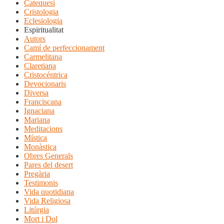
Catequesi
Cristologia
Eclesiologia
Espiritualitat
Autors
Camí de perfeccionament
Carmelitana
Claretiana
Cristocéntrica
Devocionaris
Diversa
Franciscana
Ignaciana
Mariana
Meditacions
Mística
Monàstica
Obres Generals
Pares del desert
Pregària
Testimonis
Vida quotidiana
Vida Religiosa
Litúrgia
Mort i Dol