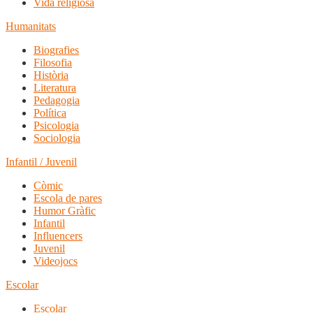
Vida religiosa
Humanitats
Biografies
Filosofia
Història
Literatura
Pedagogia
Política
Psicologia
Sociologia
Infantil / Juvenil
Còmic
Escola de pares
Humor Gràfic
Infantil
Influencers
Juvenil
Videojocs
Escolar
Escolar