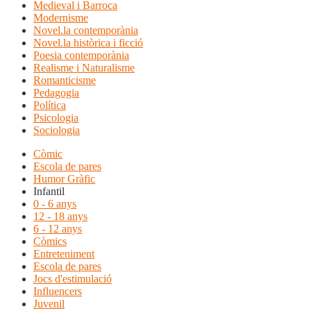
Medieval i Barroca
Modernisme
Novel.la contemporània
Novel.la històrica i ficció
Poesia contemporània
Realisme i Naturalisme
Romanticisme
Pedagogia
Política
Psicologia
Sociologia
Còmic
Escola de pares
Humor Gràfic
Infantil
0 - 6 anys
12 - 18 anys
6 - 12 anys
Còmics
Entreteniment
Escola de pares
Jocs d'estimulació
Influencers
Juvenil