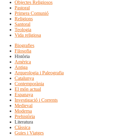
Objectes Religiosos
Pastoral
Primera Comunió
Religions
Santoral
Teologia
Vida religiosa
Biografies
Filosofia
Història
Amèrica
Antiga
Arqueologia i Paleografia
Catalunya
Contemporània
El món actual
Espanaya
Investigació i Corrents
Medieval
Moderna
Prehistòria
Literatura
Clàssica
Guies i Viatges