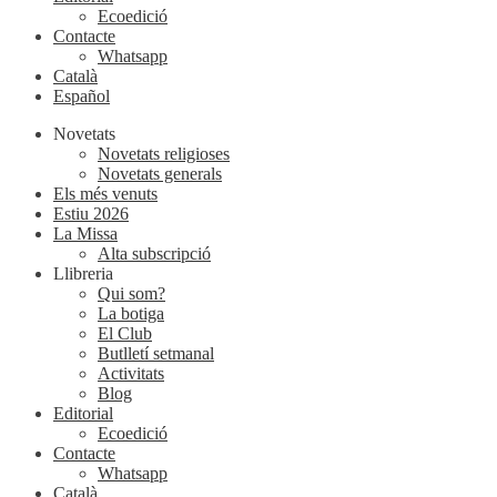
Ecoedició
Contacte
Whatsapp
Català
Español
Novetats
Novetats religioses
Novetats generals
Els més venuts
Estiu 2026
La Missa
Alta subscripció
Llibreria
Qui som?
La botiga
El Club
Butlletí setmanal
Activitats
Blog
Editorial
Ecoedició
Contacte
Whatsapp
Català