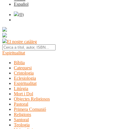
Español
(0)
El nostre catàleg
Espiritualitat
Bíblia
Catequesi
Cristologia
Eclesiologia
Espiritualitat
Litúrgia
Mort i Dol
Objectes Religiosos
Pastoral
Primera Comunió
Religions
Santoral
Teologia