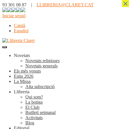
×
93 301 08 87 |
LLIBRERIA@CLARET.CAT
Iniciar sessió
Català
Español
Novetats
Novetats religioses
Novetats generals
Els més venuts
Estiu 2026
La Missa
Alta subscripció
Llibreria
Qui som?
La botiga
El Club
Butlletí setmanal
Activitats
Blog
Editorial