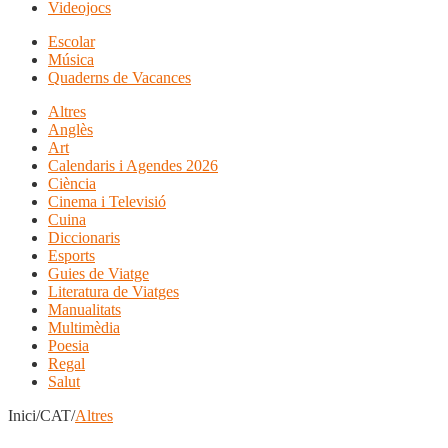
Videojocs
Escolar
Música
Quaderns de Vacances
Altres
Anglès
Art
Calendaris i Agendes 2026
Ciència
Cinema i Televisió
Cuina
Diccionaris
Esports
Guies de Viatge
Literatura de Viatges
Manualitats
Multimèdia
Poesia
Regal
Salut
Inici/CAT/
Altres