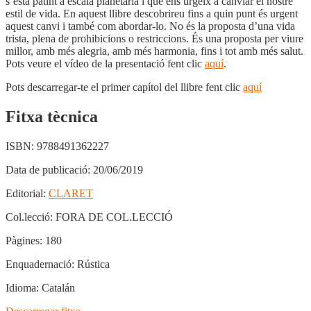
s’està patint a escala planetària i que ens urgeix a canviar el nostre
estil de vida. En aquest llibre descobrireu fins a quin punt és urgent
aquest canvi i també com abordar-lo. No és la proposta d’una vida
trista, plena de prohibicions o restriccions. És una proposta per viure
millor, amb més alegria, amb més harmonia, fins i tot amb més salut.
Pots veure el vídeo de la presentació fent clic
aquí
.
Pots descarregar-te el primer capítol del llibre fent clic
aquí
Fitxa tècnica
ISBN:
9788491362227
Data de publicació:
20/06/2019
Editorial:
CLARET
Col.lecció:
FORA DE COL.LECCIÓ
Pàgines:
180
Enquadernació:
Rústica
Idioma:
Catalán