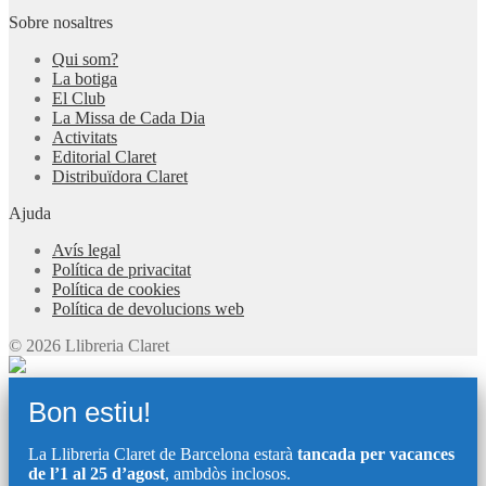
Sobre nosaltres
Qui som?
La botiga
El Club
La Missa de Cada Dia
Activitats
Editorial Claret
Distribuïdora Claret
Ajuda
Avís legal
Política de privacitat
Política de cookies
Política de devolucions web
© 2026 Llibreria Claret
Bon estiu!
La Llibreria Claret de Barcelona estarà
tancada per vacances
de l’1 al 25 d’agost
, ambdòs inclosos.