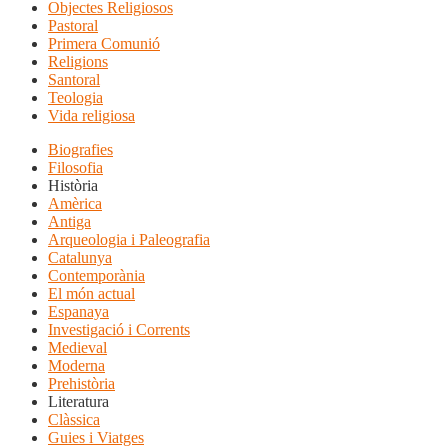
Objectes Religiosos
Pastoral
Primera Comunió
Religions
Santoral
Teologia
Vida religiosa
Biografies
Filosofia
Història
Amèrica
Antiga
Arqueologia i Paleografia
Catalunya
Contemporània
El món actual
Espanaya
Investigació i Corrents
Medieval
Moderna
Prehistòria
Literatura
Clàssica
Guies i Viatges