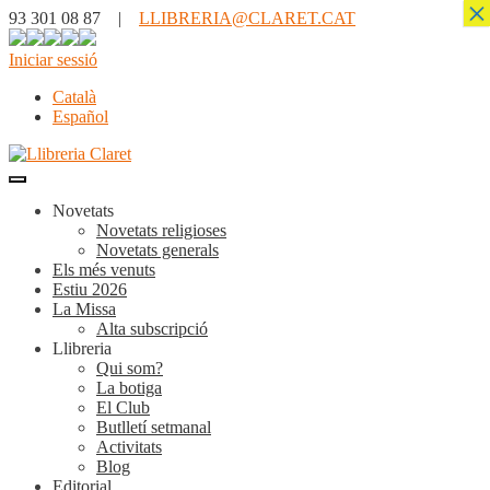
×
93 301 08 87 |
LLIBRERIA@CLARET.CAT
Iniciar sessió
Català
Español
Novetats
Novetats religioses
Novetats generals
Els més venuts
Estiu 2026
La Missa
Alta subscripció
Llibreria
Qui som?
La botiga
El Club
Butlletí setmanal
Activitats
Blog
Editorial