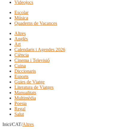
Videojocs
Escolar
Música
Quaderns de Vacances
Altres
Anglès
Art
Calendaris i Agendes 2026
Ciència
Cinema i Televisió
Cuina
Diccionaris
Esports
Guies de Viatge
Literatura de Viatges
Manualitats
Multimèdia
Poesia
Regal
Salut
Inici/CAT/
Altres