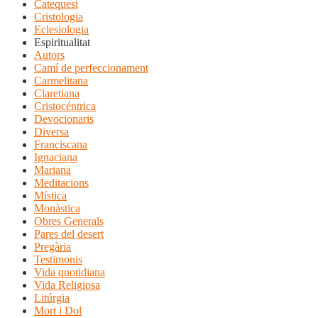
Catequesi
Cristologia
Eclesiologia
Espiritualitat
Autors
Camí de perfeccionament
Carmelitana
Claretiana
Cristocéntrica
Devocionaris
Diversa
Franciscana
Ignaciana
Mariana
Meditacions
Mística
Monàstica
Obres Generals
Pares del desert
Pregària
Testimonis
Vida quotidiana
Vida Religiosa
Litúrgia
Mort i Dol