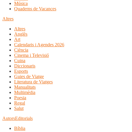
Música
Quaderns de Vacances
Altres
Altres
Anglès
Art
Calendaris i Agendes 2026
Ciència
Cinema i Televisió
Cuina
Diccionaris
Esports
Guies de Viatge
Literatura de Viatges
Manualitats
Multimèdia
Poesia
Regal
Salut
Autors
Editorials
Bíblia