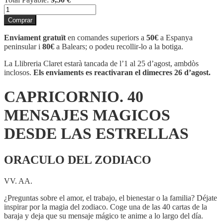
quantitat
de
Comprar
CAPRICORNIO.
40
Enviament gratuït
en comandes superiors a
50€
a Espanya
MENSAJES
peninsular i
80€
a Balears; o podeu recollir-lo a la botiga.
MAGICOS
DESDE
La Llibreria Claret estarà tancada de l’1 al 25 d’agost, ambdòs
LAS
inclosos.
Els enviaments es reactivaran el dimecres 26 d’agost.
ESTRELLAS
CAPRICORNIO. 40
MENSAJES MAGICOS
DESDE LAS ESTRELLAS
ORACULO DEL ZODIACO
VV. AA.
¿Preguntas sobre el amor, el trabajo, el bienestar o la familia? Déjate
inspirar por la magia del zodiaco. Coge una de las 40 cartas de la
baraja y deja que su mensaje mágico te anime a lo largo del día.