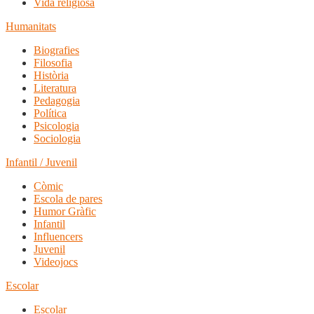
Vida religiosa
Humanitats
Biografies
Filosofia
Història
Literatura
Pedagogia
Política
Psicologia
Sociologia
Infantil / Juvenil
Còmic
Escola de pares
Humor Gràfic
Infantil
Influencers
Juvenil
Videojocs
Escolar
Escolar