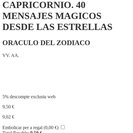
CAPRICORNIO. 40
MENSAJES MAGICOS
DESDE LAS ESTRELLAS
ORACULO DEL ZODIACO
VV. AA.
Compartir
5% descompte exclusiu web
9,50
€
9,02
€
Embolicar per a regal (
0,00
€
)
Total Payable:
9,50
€