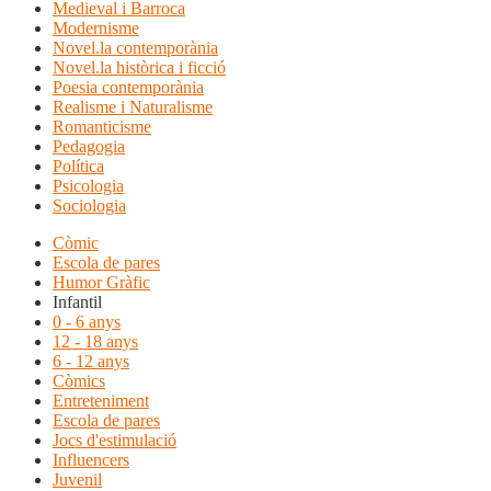
Medieval i Barroca
Modernisme
Novel.la contemporània
Novel.la històrica i ficció
Poesia contemporània
Realisme i Naturalisme
Romanticisme
Pedagogia
Política
Psicologia
Sociologia
Còmic
Escola de pares
Humor Gràfic
Infantil
0 - 6 anys
12 - 18 anys
6 - 12 anys
Còmics
Entreteniment
Escola de pares
Jocs d'estimulació
Influencers
Juvenil