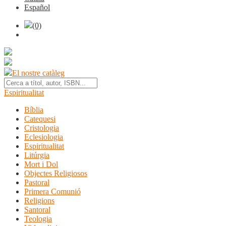
Español
(0)
El nostre catàleg
Espiritualitat
Bíblia
Catequesi
Cristologia
Eclesiologia
Espiritualitat
Litúrgia
Mort i Dol
Objectes Religiosos
Pastoral
Primera Comunió
Religions
Santoral
Teologia