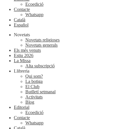
Ecoedició
Contacte
Whatsapp
Català
Español
Novetats
Novetats religioses
Novetats generals
Els més venuts
Estiu 2026
La Missa
Alta subscripció
Llibreria
Qui som?
La botiga
El Club
Butlletí setmanal
Activitats
Blog
Editorial
Ecoedició
Contacte
Whatsapp
Català