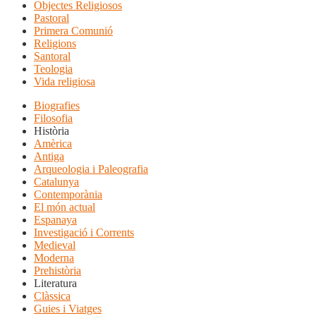
Objectes Religiosos
Pastoral
Primera Comunió
Religions
Santoral
Teologia
Vida religiosa
Biografies
Filosofia
Història
Amèrica
Antiga
Arqueologia i Paleografia
Catalunya
Contemporània
El món actual
Espanaya
Investigació i Corrents
Medieval
Moderna
Prehistòria
Literatura
Clàssica
Guies i Viatges