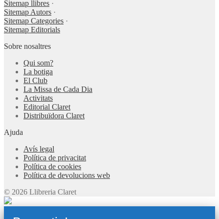
Sitemap llibres
·
Sitemap Autors
·
Sitemap Categories
·
Sitemap Editorials
Sobre nosaltres
Qui som?
La botiga
El Club
La Missa de Cada Dia
Activitats
Editorial Claret
Distribuïdora Claret
Ajuda
Avís legal
Política de privacitat
Política de cookies
Política de devolucions web
© 2026 Llibreria Claret