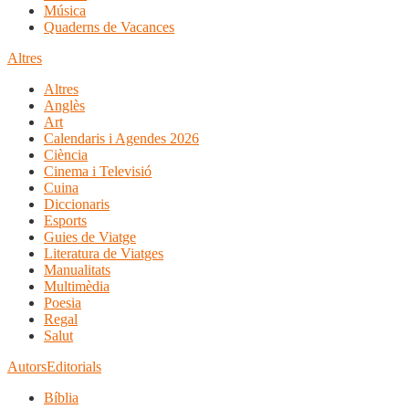
Música
Quaderns de Vacances
Altres
Altres
Anglès
Art
Calendaris i Agendes 2026
Ciència
Cinema i Televisió
Cuina
Diccionaris
Esports
Guies de Viatge
Literatura de Viatges
Manualitats
Multimèdia
Poesia
Regal
Salut
Autors
Editorials
Bíblia