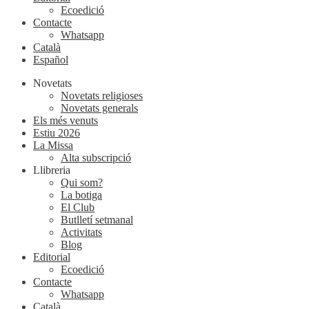
Ecoedició
Contacte
Whatsapp
Català
Español
Novetats
Novetats religioses
Novetats generals
Els més venuts
Estiu 2026
La Missa
Alta subscripció
Llibreria
Qui som?
La botiga
El Club
Butlletí setmanal
Activitats
Blog
Editorial
Ecoedició
Contacte
Whatsapp
Català