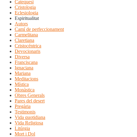
Catequesi
Cristologia
Eclesiologia
Espiritualitat
Autors
Camí de perfeccionament
Carmelitana
Claretiana
Cristocéntrica
Devocionaris
Diversa
Franciscana
Ignaciana
Mariana
Meditacions
Mística
Monàstica
Obres Generals
Pares del desert
Pregària
Testimonis
Vida quotidiana
Vida Religiosa
Litúrgia
Mort i Dol