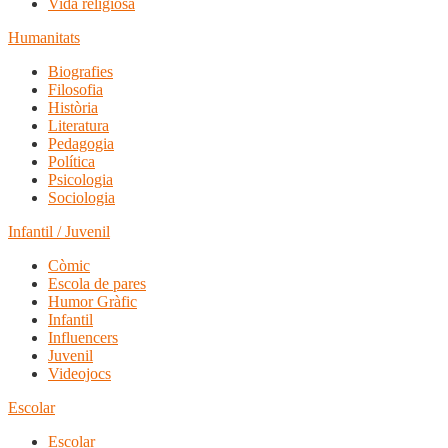
Vida religiosa
Humanitats
Biografies
Filosofia
Història
Literatura
Pedagogia
Política
Psicologia
Sociologia
Infantil / Juvenil
Còmic
Escola de pares
Humor Gràfic
Infantil
Influencers
Juvenil
Videojocs
Escolar
Escolar