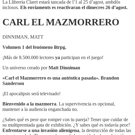
La Llibreria Claret estarà tancada de l’1 al 25 d’agost, ambdòs
inclosos.
Els enviaments es reactivaran el dimecres 26 d’agost.
CARL EL MAZMORRERO
DINNIMAN, MATT
Volumen 1 del fenómeno litrpg.
¡Más de 8.500.000 lectores
ya
participan en el juego!
Un universo creado por
Matt Dinniman
«Carl el Mazmorrero es una auténtica pasada». Brandon
Sanderson
¡El apocalipsis será televisado!
Bienvenido a la mazmorra
. La supervivencia es opcional,
mantener a la audiencia enganchada no.
¿Sabes qué es peor que romper con tu pareja? Tener que cuidar de
su multipremiada gata de exhibición. ¿Y sabes qué es todavía peor?
Enfrentarse a una invasión alienígena
, la destrucción de todas las