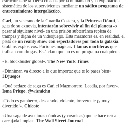
estructuras de la Tierra creadas por la humanidad y la explotación
sistemática de los supervivientes mediante
un sádico programa de
entretenimiento intergaláctico
.
Carl
, un veterano de la Guardia Costera, y
la Princesa Dónut
, la
gata de su exnovia,
intentarán sobrevivir al fin del planeta
-o
pasar al siguiente nivel- en una prisión subterránea repleta de
trampas y digna de un videojuego. Esta mazmorra es, en realidad, el
plató de
un reality show con espectadores por toda la galaxia
.
Goblins explosivos. Pociones mágicas
. Llamas mortíferas
que
trafican con drogas. Está claro que no es un programa cualquiera.
«El blockbuster global».
The New York Times
«Dinniman va directo a lo que importa: que te lo pases bien».
3Djuegos
«Qué pedazo de saga es Carl el Mazmorrero. Leedla, por favor».
Isma Priego, @wismichu
«Todo es gamberro, descarado, violento, irreverente ¡y muy
divertido!».
Chicote
«Una saga de aventuras cómicas (y cósmicas) que te hace reír a
carcajada limpia».
The Wall Street Journal