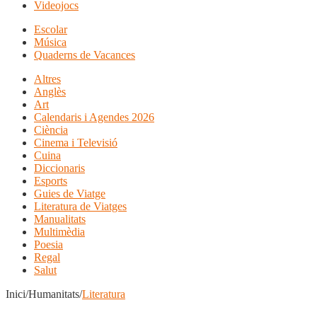
Videojocs
Escolar
Música
Quaderns de Vacances
Altres
Anglès
Art
Calendaris i Agendes 2026
Ciència
Cinema i Televisió
Cuina
Diccionaris
Esports
Guies de Viatge
Literatura de Viatges
Manualitats
Multimèdia
Poesia
Regal
Salut
Inici/Humanitats/
Literatura