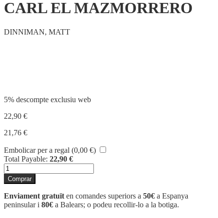
CARL EL MAZMORRERO
DINNIMAN, MATT
Compartir
5% descompte exclusiu web
22,90
€
21,76
€
Embolicar per a regal (
0,00
€
)
Total Payable:
22,90
€
quantitat
de
Comprar
CARL
EL
Enviament gratuït
en comandes superiors a
50€
a Espanya
MAZMORRERO
peninsular i
80€
a Balears; o podeu recollir-lo a la botiga.