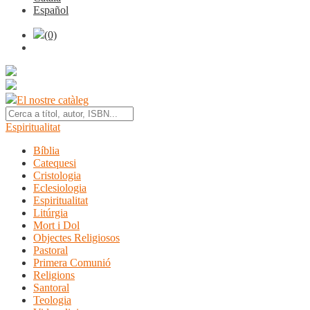
Español
(0)
El nostre catàleg
Espiritualitat
Bíblia
Catequesi
Cristologia
Eclesiologia
Espiritualitat
Litúrgia
Mort i Dol
Objectes Religiosos
Pastoral
Primera Comunió
Religions
Santoral
Teologia