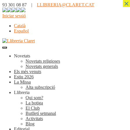
×
93 301 08 87 |
LLIBRERIA@CLARET.CAT
Iniciar sessió
Català
Español
Novetats
Novetats religioses
Novetats generals
Els més venuts
Estiu 2026
La Missa
Alta subscripció
Llibreria
Qui som?
La botiga
El Club
Butlletí setmanal
Activitats
Blog
Editorial