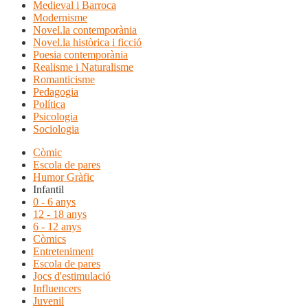
Medieval i Barroca
Modernisme
Novel.la contemporània
Novel.la històrica i ficció
Poesia contemporània
Realisme i Naturalisme
Romanticisme
Pedagogia
Política
Psicologia
Sociologia
Còmic
Escola de pares
Humor Gràfic
Infantil
0 - 6 anys
12 - 18 anys
6 - 12 anys
Còmics
Entreteniment
Escola de pares
Jocs d'estimulació
Influencers
Juvenil