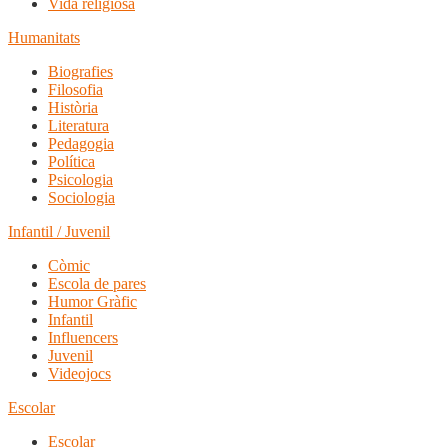
Vida religiosa
Humanitats
Biografies
Filosofia
Història
Literatura
Pedagogia
Política
Psicologia
Sociologia
Infantil / Juvenil
Còmic
Escola de pares
Humor Gràfic
Infantil
Influencers
Juvenil
Videojocs
Escolar
Escolar