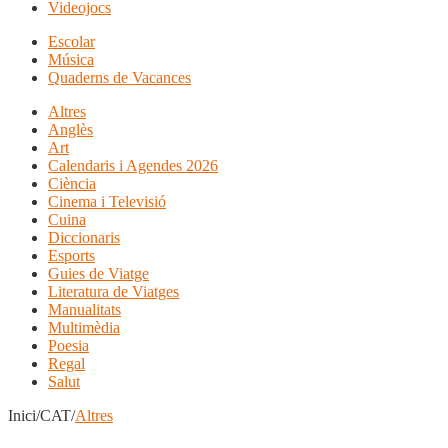
Videojocs
Escolar
Música
Quaderns de Vacances
Altres
Anglès
Art
Calendaris i Agendes 2026
Ciència
Cinema i Televisió
Cuina
Diccionaris
Esports
Guies de Viatge
Literatura de Viatges
Manualitats
Multimèdia
Poesia
Regal
Salut
Inici/CAT/
Altres