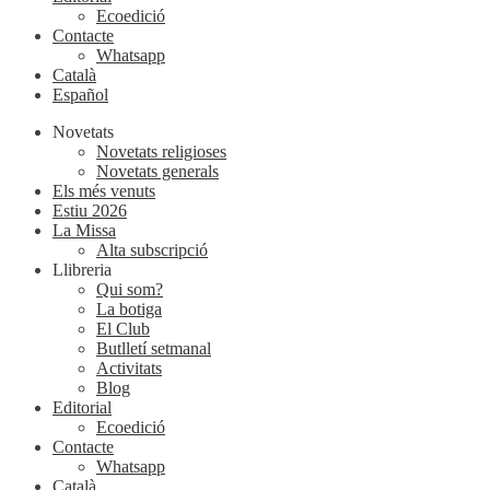
Ecoedició
Contacte
Whatsapp
Català
Español
Novetats
Novetats religioses
Novetats generals
Els més venuts
Estiu 2026
La Missa
Alta subscripció
Llibreria
Qui som?
La botiga
El Club
Butlletí setmanal
Activitats
Blog
Editorial
Ecoedició
Contacte
Whatsapp
Català