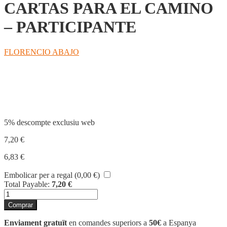
CARTAS PARA EL CAMINO
– PARTICIPANTE
FLORENCIO ABAJO
Compartir
5% descompte exclusiu web
7,20
€
6,83
€
Embolicar per a regal (
0,00
€
)
Total Payable:
7,20
€
quantitat
de
Comprar
CARTAS
PARA
Enviament gratuït
en comandes superiors a
50€
a Espanya