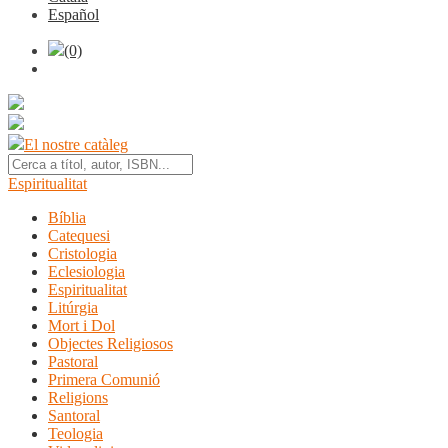
Español
(0)
El nostre catàleg
Espiritualitat
Bíblia
Catequesi
Cristologia
Eclesiologia
Espiritualitat
Litúrgia
Mort i Dol
Objectes Religiosos
Pastoral
Primera Comunió
Religions
Santoral
Teologia