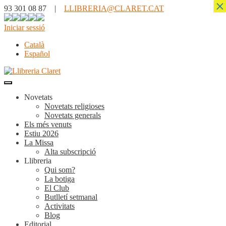
×
93 301 08 87 |
LLIBRERIA@CLARET.CAT
Iniciar sessió
Català
Español
Novetats
Novetats religioses
Novetats generals
Els més venuts
Estiu 2026
La Missa
Alta subscripció
Llibreria
Qui som?
La botiga
El Club
Butlletí setmanal
Activitats
Blog
Editorial