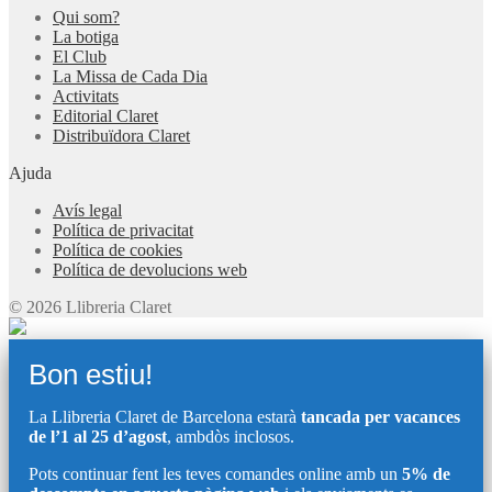
Qui som?
La botiga
El Club
La Missa de Cada Dia
Activitats
Editorial Claret
Distribuïdora Claret
Ajuda
Avís legal
Política de privacitat
Política de cookies
Política de devolucions web
© 2026 Llibreria Claret
Bon estiu!
La Llibreria Claret de Barcelona estarà
tancada per vacances
de l’1 al 25 d’agost
, ambdòs inclosos.
Pots continuar fent les teves comandes online amb un
5% de