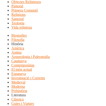
Objectes Religiosos
Pastoral
Primera Comunió
Religions
Santoral
Teologia
Vida religiosa
Biografies
Filosofia
Història
Amèrica
Antiga
Arqueologia i Paleografia
Catalunya
Contemporània
El món actual
Espanaya
Investigació i Corrents
Medieval
Moderna
Prehistòria
Literatura
Clàssica
Guies i Viatges