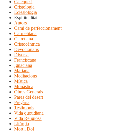
Catequesi
Cristologia
Eclesiologia
Espiritualitat
Autors
Camí de perfeccionament
Carmelitana
Claretiana
Cristocéntrica
Devocionaris
Diversa
Franciscana
Ignaciana
Mariana
Meditacions
Mística
Monàstica
Obres Generals
Pares del desert
Pregària
Testimonis
Vida quotidiana
Vida Religiosa
Litúrgia
Mort i Dol