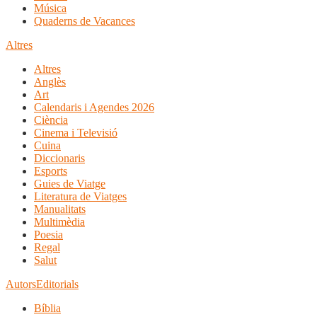
Música
Quaderns de Vacances
Altres
Altres
Anglès
Art
Calendaris i Agendes 2026
Ciència
Cinema i Televisió
Cuina
Diccionaris
Esports
Guies de Viatge
Literatura de Viatges
Manualitats
Multimèdia
Poesia
Regal
Salut
Autors
Editorials
Bíblia