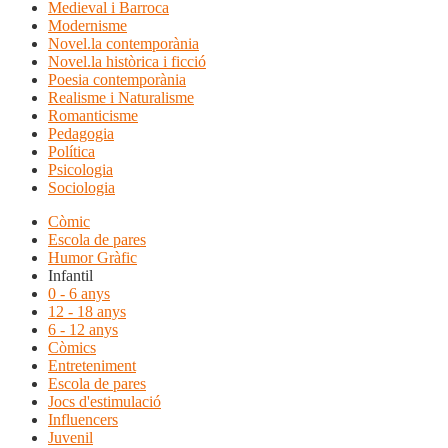
Medieval i Barroca
Modernisme
Novel.la contemporània
Novel.la històrica i ficció
Poesia contemporània
Realisme i Naturalisme
Romanticisme
Pedagogia
Política
Psicologia
Sociologia
Còmic
Escola de pares
Humor Gràfic
Infantil
0 - 6 anys
12 - 18 anys
6 - 12 anys
Còmics
Entreteniment
Escola de pares
Jocs d'estimulació
Influencers
Juvenil