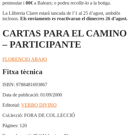
EL
peninsular i
80€
a Balears; o podeu recollir-lo a la botiga.
CAMINO
-
La Llibreria Claret estarà tancada de l’1 al 25 d’agost, ambdòs
PARTICIPANTE
inclosos.
Els enviaments es reactivaran el dimecres 26 d’agost.
CARTAS PARA EL CAMINO
– PARTICIPANTE
FLORENCIO ABAJO
Fitxa tècnica
ISBN:
9788481693867
Data de publicació:
01/09/2000
Editorial:
VERBO DIVINO
Col.lecció:
FORA DE COL.LECCIÓ
Pàgines:
120