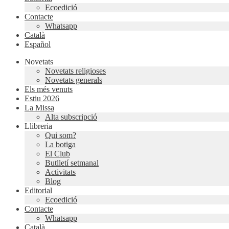
Ecoedició
Contacte
Whatsapp
Català
Español
Novetats
Novetats religioses
Novetats generals
Els més venuts
Estiu 2026
La Missa
Alta subscripció
Llibreria
Qui som?
La botiga
El Club
Butlletí setmanal
Activitats
Blog
Editorial
Ecoedició
Contacte
Whatsapp
Català