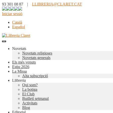
93 301 08 87 |
LLIBRERIA@CLARET.CAT
Iniciar sessió
Català
Español
Novetats
Novetats religioses
Novetats generals
Els més venuts
Estiu 2026
La Missa
Alta subscripció
Llibreria
Qui som?
La botiga
El Club
Butlletí setmanal
Activitats
Blog
Editorial