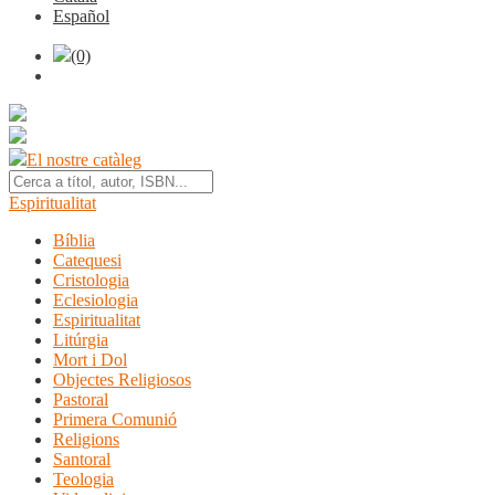
Español
(0)
El nostre catàleg
Espiritualitat
Bíblia
Catequesi
Cristologia
Eclesiologia
Espiritualitat
Litúrgia
Mort i Dol
Objectes Religiosos
Pastoral
Primera Comunió
Religions
Santoral
Teologia