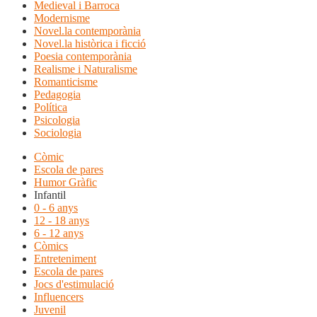
Medieval i Barroca
Modernisme
Novel.la contemporània
Novel.la històrica i ficció
Poesia contemporània
Realisme i Naturalisme
Romanticisme
Pedagogia
Política
Psicologia
Sociologia
Còmic
Escola de pares
Humor Gràfic
Infantil
0 - 6 anys
12 - 18 anys
6 - 12 anys
Còmics
Entreteniment
Escola de pares
Jocs d'estimulació
Influencers
Juvenil