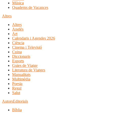
Música
Quaderns de Vacances
Altres
Altres
Anglès
Art
Calendaris i Agendes 2026
Ciència
Cinema i Televisió
Cuina
Diccionaris
Esports
Guies de Viatge
Literatura de Viatges
Manualitats
Multimèdia
Poesia
Regal
Salut
Autors
Editorials
Bíblia