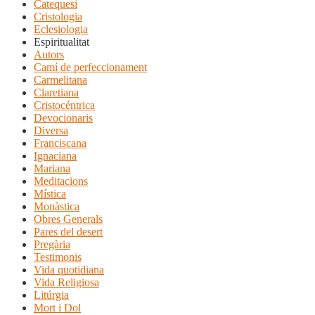
Catequesi
Cristologia
Eclesiologia
Espiritualitat
Autors
Camí de perfeccionament
Carmelitana
Claretiana
Cristocéntrica
Devocionaris
Diversa
Franciscana
Ignaciana
Mariana
Meditacions
Mística
Monàstica
Obres Generals
Pares del desert
Pregària
Testimonis
Vida quotidiana
Vida Religiosa
Litúrgia
Mort i Dol