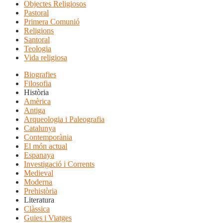
Objectes Religiosos
Pastoral
Primera Comunió
Religions
Santoral
Teologia
Vida religiosa
Biografies
Filosofia
Història
Amèrica
Antiga
Arqueologia i Paleografia
Catalunya
Contemporània
El món actual
Espanaya
Investigació i Corrents
Medieval
Moderna
Prehistòria
Literatura
Clàssica
Guies i Viatges