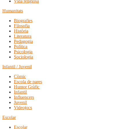
Vida religiosa
Humanitats
Biografies
Filosofia
Història
Literatura
Pedagogia
Política
Psicologia
Sociologia
Infantil / Juvenil
Còmic
Escola de pares
Humor Gràfic
Infantil
Influencers
Juvenil
Videojocs
Escolar
Escolar