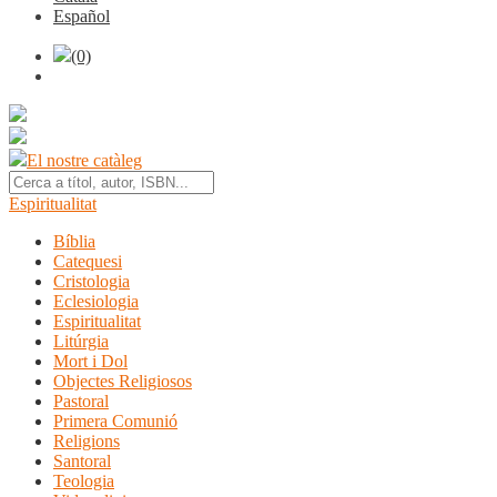
Español
(0)
El nostre catàleg
Espiritualitat
Bíblia
Catequesi
Cristologia
Eclesiologia
Espiritualitat
Litúrgia
Mort i Dol
Objectes Religiosos
Pastoral
Primera Comunió
Religions
Santoral
Teologia