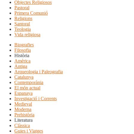
Objectes Religiosos
Pastoral
Primera Comunió
Religions
Santoral
Teologia
Vida religiosa
Biografies
Filosofia
Història
Amèrica
Antiga
Arqueologia i Paleografia
Catalunya
Contemporània
El món actual
Espanaya
Investigació i Corrents
Medieval
Moderna
Prehistòria
Literatura
Clàssica
Guies i Viatges