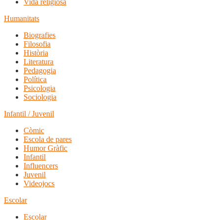
Vida religiosa
Humanitats
Biografies
Filosofia
Història
Literatura
Pedagogia
Política
Psicologia
Sociologia
Infantil / Juvenil
Còmic
Escola de pares
Humor Gràfic
Infantil
Influencers
Juvenil
Videojocs
Escolar
Escolar