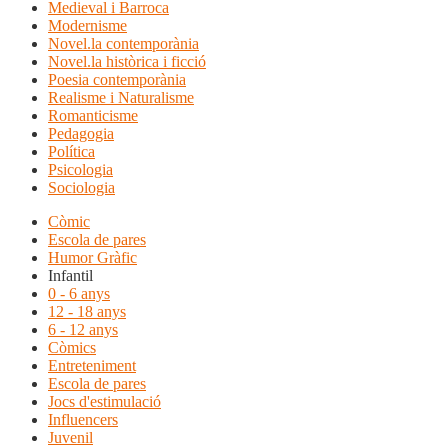
Medieval i Barroca
Modernisme
Novel.la contemporània
Novel.la històrica i ficció
Poesia contemporània
Realisme i Naturalisme
Romanticisme
Pedagogia
Política
Psicologia
Sociologia
Còmic
Escola de pares
Humor Gràfic
Infantil
0 - 6 anys
12 - 18 anys
6 - 12 anys
Còmics
Entreteniment
Escola de pares
Jocs d'estimulació
Influencers
Juvenil