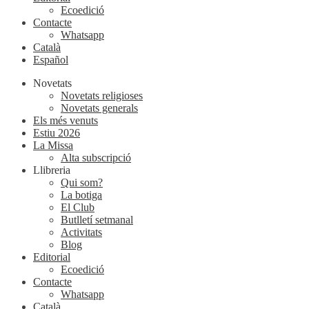
Ecoedició
Contacte
Whatsapp
Català
Español
Novetats
Novetats religioses
Novetats generals
Els més venuts
Estiu 2026
La Missa
Alta subscripció
Llibreria
Qui som?
La botiga
El Club
Butlletí setmanal
Activitats
Blog
Editorial
Ecoedició
Contacte
Whatsapp
Català