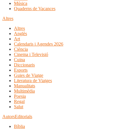
Música
Quaderns de Vacances
Altres
Altres
Anglès
Art
Calendaris i Agendes 2026
Ciència
Cinema i Televisió
Cuina
Diccionaris
Esports
Guies de Viatge
Literatura de Viatges
Manualitats
Multimèdia
Poesia
Regal
Salut
Autors
Editorials
Bíblia