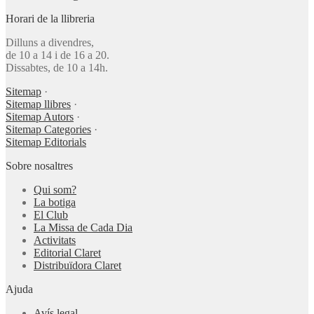
Horari de la llibreria
Dilluns a divendres,
de 10 a 14 i de 16 a 20.
Dissabtes, de 10 a 14h.
Sitemap
·
Sitemap llibres
·
Sitemap Autors
·
Sitemap Categories
·
Sitemap Editorials
Sobre nosaltres
Qui som?
La botiga
El Club
La Missa de Cada Dia
Activitats
Editorial Claret
Distribuïdora Claret
Ajuda
Avís legal