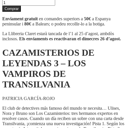
quantitat
de
Comprar
CAZAMISTERIOS
DE
Enviament gratuït
en comandes superiors a
50€
a Espanya
LEYENDAS
peninsular i
80€
a Balears; o podeu recollir-lo a la botiga.
3
-
La Llibreria Claret estarà tancada de l’1 al 25 d’agost, ambdòs
LOS
inclosos.
Els enviaments es reactivaran el dimecres 26 d’agost.
VAMPIROS
DE
CAZAMISTERIOS DE
TRANSILVANIA
LEYENDAS 3 – LOS
VAMPIROS DE
TRANSILVANIA
PATRICIA GARCÍA-ROJO
El club de detectives más famoso del mundo te necesita… Ulises,
Nora y Bruno son Los Cazamisterios: tres hermanos expertos en
resolver casos. Cuando un día reciben un sobre con una carta desde
Transilvania, ¡comienza una nueva investigación! Pista 1. Según los