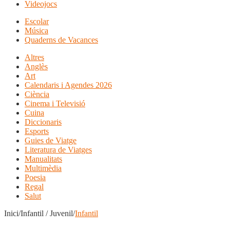
Videojocs
Escolar
Música
Quaderns de Vacances
Altres
Anglès
Art
Calendaris i Agendes 2026
Ciència
Cinema i Televisió
Cuina
Diccionaris
Esports
Guies de Viatge
Literatura de Viatges
Manualitats
Multimèdia
Poesia
Regal
Salut
Inici/Infantil / Juvenil/
Infantil