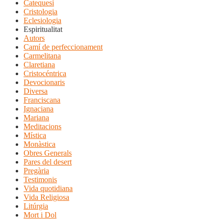
Catequesi
Cristologia
Eclesiologia
Espiritualitat
Autors
Camí de perfeccionament
Carmelitana
Claretiana
Cristocéntrica
Devocionaris
Diversa
Franciscana
Ignaciana
Mariana
Meditacions
Mística
Monàstica
Obres Generals
Pares del desert
Pregària
Testimonis
Vida quotidiana
Vida Religiosa
Litúrgia
Mort i Dol