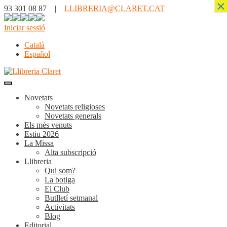
×
93 301 08 87 |
LLIBRERIA@CLARET.CAT
Iniciar sessió
Català
Español
Novetats
Novetats religioses
Novetats generals
Els més venuts
Estiu 2026
La Missa
Alta subscripció
Llibreria
Qui som?
La botiga
El Club
Butlletí setmanal
Activitats
Blog
Editorial