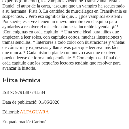
expertos (o Internet), los vampiros vienen de Transilvania. Pista 2.
Daniel, el autor de la carta, ¡asegura que un vampiro ha secuestrado
a su hermana! Pista 3. La cantidad de murciélagos en Transilvania es
sospechosa… Pero eso significaría que… ¿¡los vampiros existen!?
Por suerte, esta vez tienen un nuevo miembro en el equipo para
ayudarlos a resolver el misterio sobre esta increíble leyenda: ¡tú!
¡Con enigmas en cada capítulo! * Una serie ideal para niños que
empiezan a leer solos, con capítulos cortos, muchas ilustraciones y
tramas sencillas. * Interiores a todo color con ilustraciones y viñetas
de cómic muy expresivas y llamativas para que leer sea más fácil
que nunca. * Cada historia plantea un nuevo caso que resolver;
pueden leerse de forma independiente. * Con enigmas al final de
cada capítulo que los pequeños lectores tendrán que resolver para
avanzar la historia.
Fitxa tècnica
ISBN:
9791387741334
Data de publicació:
01/06/2026
Editorial:
ALFAGUARA
Enquadernació:
Cartoné