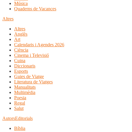
Música
Quaderns de Vacances
Altres
Altres
Anglès
Art
Calendaris i Agendes 2026
Ciència
Cinema i Televisió
Cuina
Diccionaris
Esports
Guies de Viatge
Literatura de Viatges
Manualitats
Multimèdia
Poesia
Regal
Salut
Autors
Editorials
Bíblia