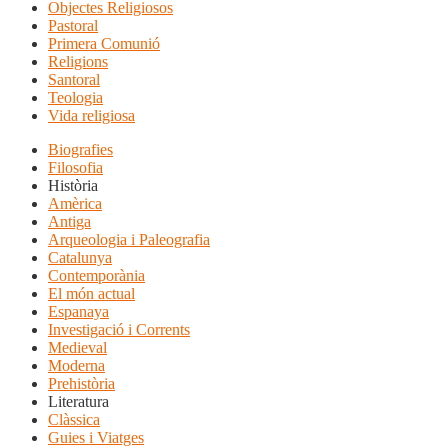
Objectes Religiosos
Pastoral
Primera Comunió
Religions
Santoral
Teologia
Vida religiosa
Biografies
Filosofia
Història
Amèrica
Antiga
Arqueologia i Paleografia
Catalunya
Contemporània
El món actual
Espanaya
Investigació i Corrents
Medieval
Moderna
Prehistòria
Literatura
Clàssica
Guies i Viatges