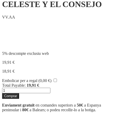
CELESTE Y EL CONSEJO
VV.AA
Compartir
5% descompte exclusiu web
19,91
€
18,91
€
Embolicar per a regal (
0,00
€
)
Total Payable:
19,91
€
quantitat
de
Comprar
CELESTE
Y
Enviament gratuït
en comandes superiors a
50€
a Espanya
EL
peninsular i
80€
a Balears; o podeu recollir-lo a la botiga.
CONSEJO