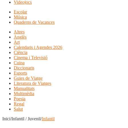
Videojocs
Escolar
Música
Quaderns de Vacances
Altres
Anglès
Art
Calendaris i Agendes 2026
Ciència
Cinema i Televisió
Cuina
Diccionaris
Esports
Guies de Viatge
Literatura de Viatges
Manualitats
Multimèdia
Poesia
Regal
Salut
Inici/Infantil / Juvenil/
Infantil