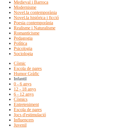
Medieval i Barroca
Modernisme
Novel.la contemporània
Novel.la històrica i ficció
Poesia contemporània
Realisme i Naturalisme
Romanticisme
Pedagogia
Política
Psicologia
Sociologia
Còmic
Escola de pares
Humor Gràfic
Infantil
0 - 6 anys
12 - 18 anys
6 - 12 anys
Còmics
Entreteniment
Escola de pares
Jocs d'estimulació
Influencers
Juvenil