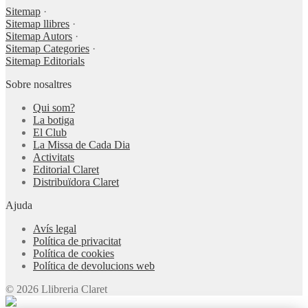
Sitemap
·
Sitemap llibres
·
Sitemap Autors
·
Sitemap Categories
·
Sitemap Editorials
Sobre nosaltres
Qui som?
La botiga
El Club
La Missa de Cada Dia
Activitats
Editorial Claret
Distribuïdora Claret
Ajuda
Avís legal
Política de privacitat
Política de cookies
Política de devolucions web
© 2026 Llibreria Claret