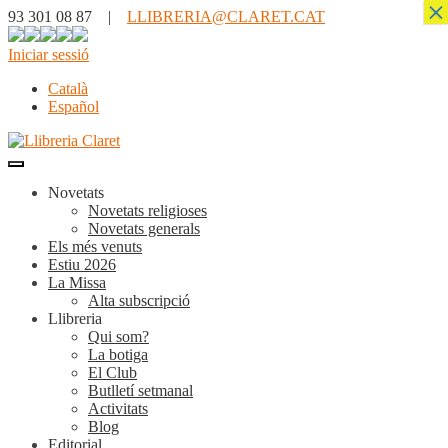
×
93 301 08 87 |
LLIBRERIA@CLARET.CAT
Iniciar sessió
Català
Español
Novetats
Novetats religioses
Novetats generals
Els més venuts
Estiu 2026
La Missa
Alta subscripció
Llibreria
Qui som?
La botiga
El Club
Butlletí setmanal
Activitats
Blog
Editorial