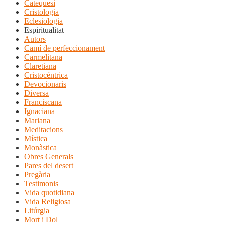
Catequesi
Cristologia
Eclesiologia
Espiritualitat
Autors
Camí de perfeccionament
Carmelitana
Claretiana
Cristocéntrica
Devocionaris
Diversa
Franciscana
Ignaciana
Mariana
Meditacions
Mística
Monàstica
Obres Generals
Pares del desert
Pregària
Testimonis
Vida quotidiana
Vida Religiosa
Litúrgia
Mort i Dol