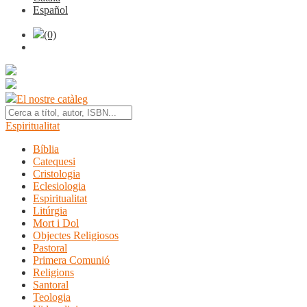
Español
(0)
El nostre catàleg
Espiritualitat
Bíblia
Catequesi
Cristologia
Eclesiologia
Espiritualitat
Litúrgia
Mort i Dol
Objectes Religiosos
Pastoral
Primera Comunió
Religions
Santoral
Teologia