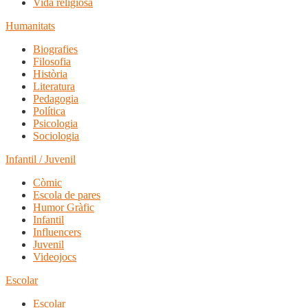
Vida religiosa
Humanitats
Biografies
Filosofia
Història
Literatura
Pedagogia
Política
Psicologia
Sociologia
Infantil / Juvenil
Còmic
Escola de pares
Humor Gràfic
Infantil
Influencers
Juvenil
Videojocs
Escolar
Escolar