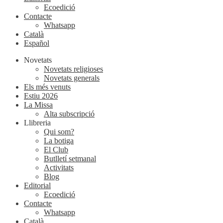
Ecoedició
Contacte
Whatsapp
Català
Español
Novetats
Novetats religioses
Novetats generals
Els més venuts
Estiu 2026
La Missa
Alta subscripció
Llibreria
Qui som?
La botiga
El Club
Butlletí setmanal
Activitats
Blog
Editorial
Ecoedició
Contacte
Whatsapp
Català