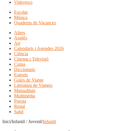
Videojocs
Escolar
Música
Quaderns de Vacances
Altres
Anglès
Art
Calendaris i Agendes 2026
Ciència
Cinema i Televisió
Cuina
Diccionaris
Esports
Guies de Viatge
Literatura de Viatges
Manualitats
Multimèdia
Poesia
Regal
Salut
Inici/Infantil / Juvenil/
Infantil