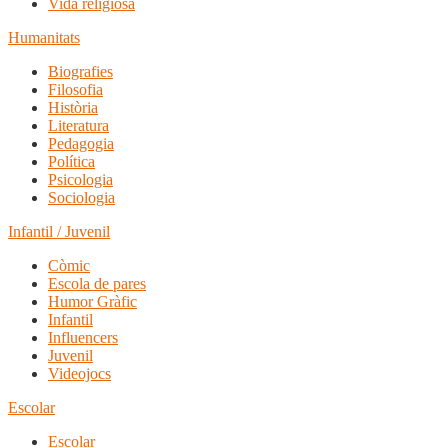
Vida religiosa
Humanitats
Biografies
Filosofia
Història
Literatura
Pedagogia
Política
Psicologia
Sociologia
Infantil / Juvenil
Còmic
Escola de pares
Humor Gràfic
Infantil
Influencers
Juvenil
Videojocs
Escolar
Escolar