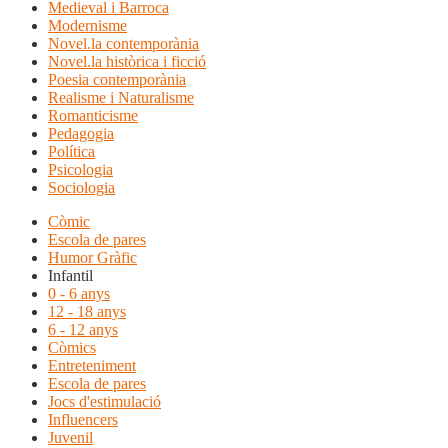
Medieval i Barroca
Modernisme
Novel.la contemporània
Novel.la històrica i ficció
Poesia contemporània
Realisme i Naturalisme
Romanticisme
Pedagogia
Política
Psicologia
Sociologia
Còmic
Escola de pares
Humor Gràfic
Infantil
0 - 6 anys
12 - 18 anys
6 - 12 anys
Còmics
Entreteniment
Escola de pares
Jocs d'estimulació
Influencers
Juvenil