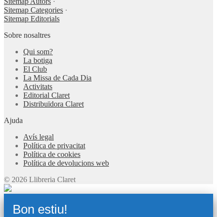
Sitemap Autors
·
Sitemap Categories
·
Sitemap Editorials
Sobre nosaltres
Qui som?
La botiga
El Club
La Missa de Cada Dia
Activitats
Editorial Claret
Distribuïdora Claret
Ajuda
Avís legal
Política de privacitat
Política de cookies
Política de devolucions web
© 2026 Llibreria Claret
Bon estiu!