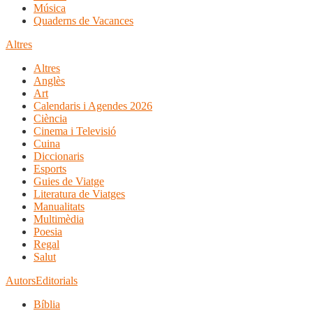
Música
Quaderns de Vacances
Altres
Altres
Anglès
Art
Calendaris i Agendes 2026
Ciència
Cinema i Televisió
Cuina
Diccionaris
Esports
Guies de Viatge
Literatura de Viatges
Manualitats
Multimèdia
Poesia
Regal
Salut
Autors
Editorials
Bíblia