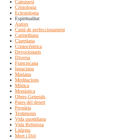
Catequesi
Cristologia
Eclesiologia
Espiritualitat
Autors
Camí de perfeccionament
Carmelitana
Claretiana
Cristocéntrica
Devocionaris
Diversa
Franciscana
Ignaciana
Mariana
Meditacions
Mística
Monàstica
Obres Generals
Pares del desert
Pregària
Testimonis
Vida quotidiana
Vida Religiosa
Litúrgia
Mort i Dol