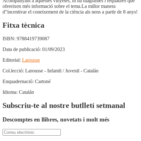
Acompanyant a aquestes vinyetes, hi ha diagrames i requadres que
ofereixen més informació sobre el tema.La millor manera
d”incentivar el coneixement de la ciència als nens a partir de 8 anys!
Fitxa tècnica
ISBN:
9788419739087
Data de publicació:
01/09/2023
Editorial:
Larousse
Col.lecció:
Larousse - Infantil / Juvenil - Catalán
Enquadernació:
Cartoné
Idioma:
Catalán
Subscriu-te al nostre butlletí setmanal
Descomptes en llibres, novetats i molt més