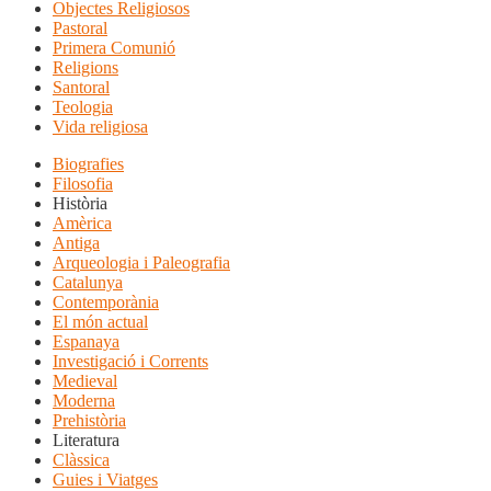
Objectes Religiosos
Pastoral
Primera Comunió
Religions
Santoral
Teologia
Vida religiosa
Biografies
Filosofia
Història
Amèrica
Antiga
Arqueologia i Paleografia
Catalunya
Contemporània
El món actual
Espanaya
Investigació i Corrents
Medieval
Moderna
Prehistòria
Literatura
Clàssica
Guies i Viatges