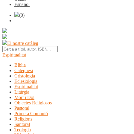
Español
(0)
El nostre catàleg
Espiritualitat
Bíblia
Catequesi
Cristologia
Eclesiologia
Espiritualitat
Litúrgia
Mort i Dol
Objectes Religiosos
Pastoral
Primera Comunió
Religions
Santoral
Teologia