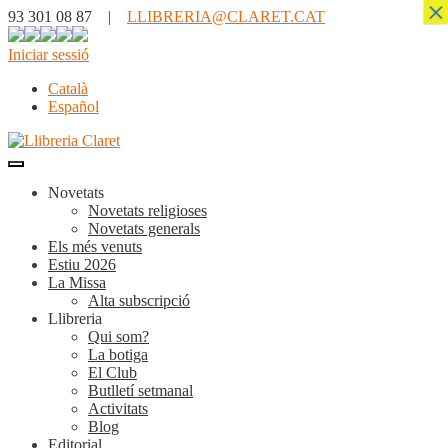
×
93 301 08 87 |
LLIBRERIA@CLARET.CAT
Iniciar sessió
Català
Español
Novetats
Novetats religioses
Novetats generals
Els més venuts
Estiu 2026
La Missa
Alta subscripció
Llibreria
Qui som?
La botiga
El Club
Butlletí setmanal
Activitats
Blog
Editorial