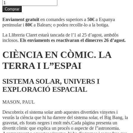
quantitat
de
Comprar
CIÈNCIA
EN
Enviament gratuït
en comandes superiors a
50€
a Espanya
CÒMIC.
peninsular i
80€
a Balears; o podeu recollir-lo a la botiga.
LA
TERRA
La Llibreria Claret estarà tancada de l’1 al 25 d’agost, ambdòs
I
inclosos.
Els enviaments es reactivaran el dimecres 26 d’agost.
L''ESPAI
CIÈNCIA EN CÒMIC. LA
TERRA I L”ESPAI
SISTEMA SOLAR, UNIVERS I
EXPLORACIÓ ESPACIAL
MASON, PAUL
Descobreix el sistema solar amb aquestes divertides vinyetes i
veuràs la ciència que hi ha darrere del sistema solar, el Big Bang, la
gravetat, els forats negres i molt més.Cada pàgina presenta un
divertit còmic que explica un procés o aspecte de l”astronomia.