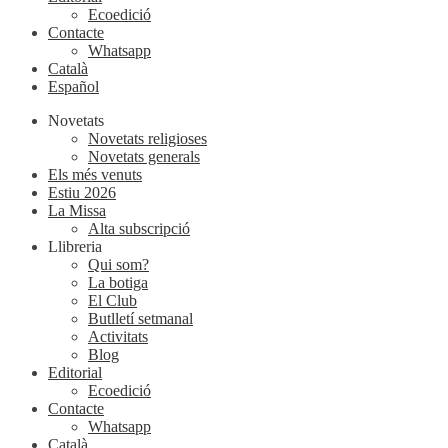
Ecoedició
Contacte
Whatsapp
Català
Español
Novetats
Novetats religioses
Novetats generals
Els més venuts
Estiu 2026
La Missa
Alta subscripció
Llibreria
Qui som?
La botiga
El Club
Butlletí setmanal
Activitats
Blog
Editorial
Ecoedició
Contacte
Whatsapp
Català