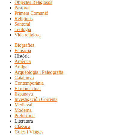
Objectes Religiosos
Pastoral
Primera Comunió
Religions
Santoral
Teologia
Vida religiosa
Biografies
Filosofia
Història
Amèrica
Antiga
Arqueologia i Paleografia
Catalunya
Contemporània
El món actual
Espanaya
Investigació i Corrents
Medieval
Moderna
Prehistòria
Literatura
Clàssica
Guies i Viatges