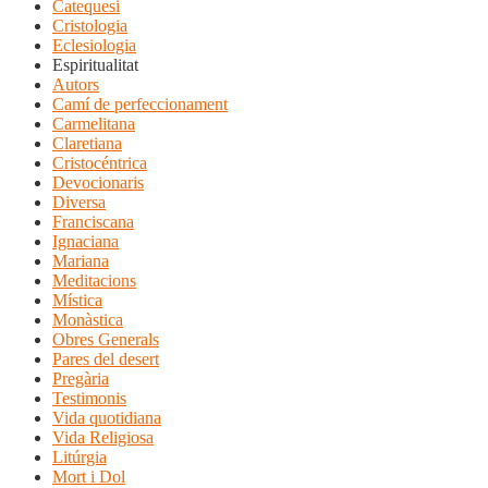
Catequesi
Cristologia
Eclesiologia
Espiritualitat
Autors
Camí de perfeccionament
Carmelitana
Claretiana
Cristocéntrica
Devocionaris
Diversa
Franciscana
Ignaciana
Mariana
Meditacions
Mística
Monàstica
Obres Generals
Pares del desert
Pregària
Testimonis
Vida quotidiana
Vida Religiosa
Litúrgia
Mort i Dol