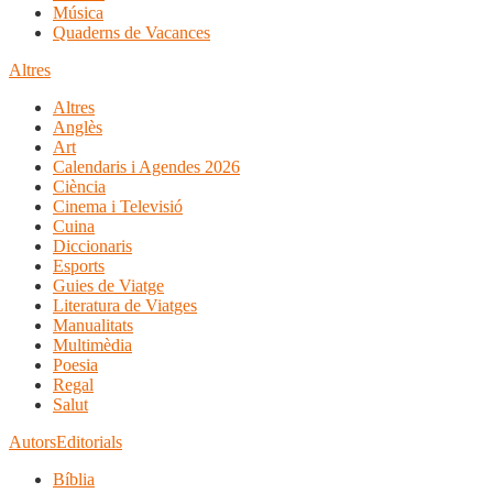
Música
Quaderns de Vacances
Altres
Altres
Anglès
Art
Calendaris i Agendes 2026
Ciència
Cinema i Televisió
Cuina
Diccionaris
Esports
Guies de Viatge
Literatura de Viatges
Manualitats
Multimèdia
Poesia
Regal
Salut
Autors
Editorials
Bíblia