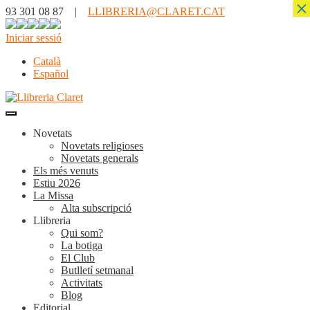
×
93 301 08 87 |
LLIBRERIA@CLARET.CAT
Iniciar sessió
Català
Español
Novetats
Novetats religioses
Novetats generals
Els més venuts
Estiu 2026
La Missa
Alta subscripció
Llibreria
Qui som?
La botiga
El Club
Butlletí setmanal
Activitats
Blog
Editorial