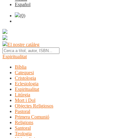
Español
(0)
El nostre catàleg
Espiritualitat
Bíblia
Catequesi
Cristologia
Eclesiologia
Espiritualitat
Litúrgia
Mort i Dol
Objectes Religiosos
Pastoral
Primera Comunió
Religions
Santoral
Teologia