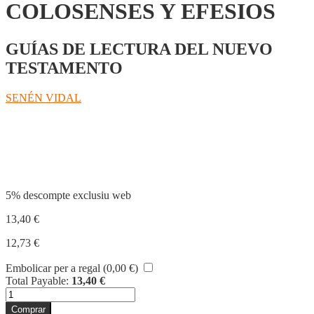
COLOSENSES Y EFESIOS
GUÍAS DE LECTURA DEL NUEVO
TESTAMENTO
SENÉN VIDAL
Compartir
5% descompte exclusiu web
13,40
€
12,73
€
Embolicar per a regal (
0,00
€
)
Total Payable:
13,40
€
quantitat
de
Comprar