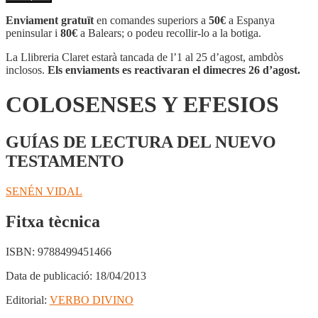
COLOSENSES
Y
Enviament gratuït
en comandes superiors a
50€
a Espanya
EFESIOS
peninsular i
80€
a Balears; o podeu recollir-lo a la botiga.
La Llibreria Claret estarà tancada de l’1 al 25 d’agost, ambdòs
inclosos.
Els enviaments es reactivaran el dimecres 26 d’agost.
COLOSENSES Y EFESIOS
GUÍAS DE LECTURA DEL NUEVO
TESTAMENTO
SENÉN VIDAL
Fitxa tècnica
ISBN:
9788499451466
Data de publicació:
18/04/2013
Editorial:
VERBO DIVINO