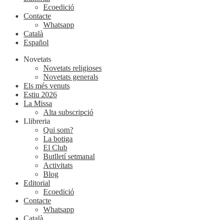
Ecoedició
Contacte
Whatsapp
Català
Español
Novetats
Novetats religioses
Novetats generals
Els més venuts
Estiu 2026
La Missa
Alta subscripció
Llibreria
Qui som?
La botiga
El Club
Butlletí setmanal
Activitats
Blog
Editorial
Ecoedició
Contacte
Whatsapp
Català