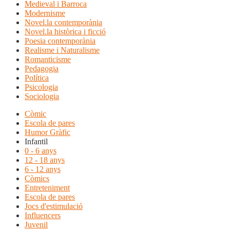
Medieval i Barroca
Modernisme
Novel.la contemporània
Novel.la històrica i ficció
Poesia contemporània
Realisme i Naturalisme
Romanticisme
Pedagogia
Política
Psicologia
Sociologia
Còmic
Escola de pares
Humor Gràfic
Infantil
0 - 6 anys
12 - 18 anys
6 - 12 anys
Còmics
Entreteniment
Escola de pares
Jocs d'estimulació
Influencers
Juvenil