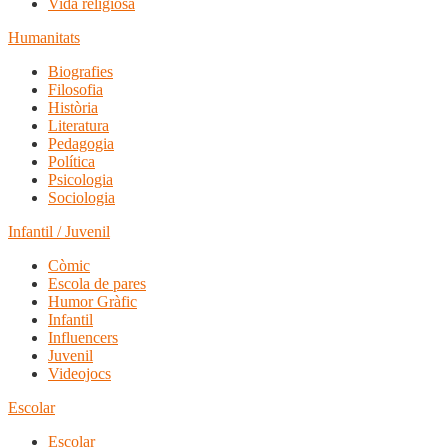
Vida religiosa
Humanitats
Biografies
Filosofia
Història
Literatura
Pedagogia
Política
Psicologia
Sociologia
Infantil / Juvenil
Còmic
Escola de pares
Humor Gràfic
Infantil
Influencers
Juvenil
Videojocs
Escolar
Escolar