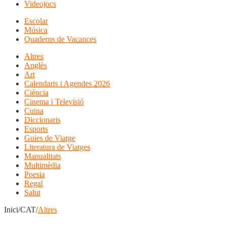
Videojocs
Escolar
Música
Quaderns de Vacances
Altres
Anglès
Art
Calendaris i Agendes 2026
Ciència
Cinema i Televisió
Cuina
Diccionaris
Esports
Guies de Viatge
Literatura de Viatges
Manualitats
Multimèdia
Poesia
Regal
Salut
Inici/CAT/
Altres