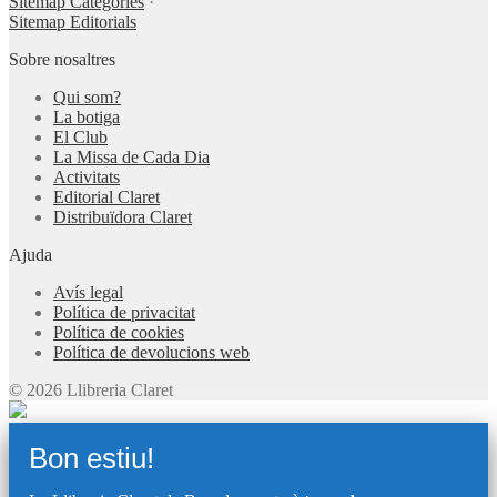
Sitemap Categories
·
Sitemap Editorials
Sobre nosaltres
Qui som?
La botiga
El Club
La Missa de Cada Dia
Activitats
Editorial Claret
Distribuïdora Claret
Ajuda
Avís legal
Política de privacitat
Política de cookies
Política de devolucions web
© 2026 Llibreria Claret
Bon estiu!