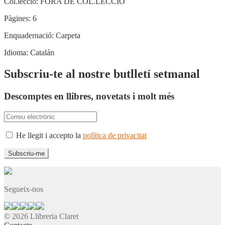
Col.lecció:
FORA DE COL.LECCIÓ
Pàgines:
6
Enquadernació:
Carpeta
Idioma:
Catalán
Subscriu-te al nostre butlletí setmanal
Descomptes en llibres, novetats i molt més
He llegit i accepto la
política de privacitat
Segueix-nos
© 2026 Llibreria Claret