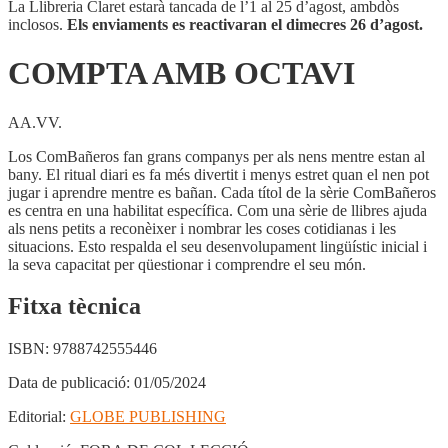
La Llibreria Claret estarà tancada de l’1 al 25 d’agost, ambdòs
inclosos.
Els enviaments es reactivaran el dimecres 26 d’agost.
COMPTA AMB OCTAVI
AA.VV.
Los ComBañeros fan grans companys per als nens mentre estan al
bany. El ritual diari es fa més divertit i menys estret quan el nen pot
jugar i aprendre mentre es bañan. Cada títol de la sèrie ComBañeros
es centra en una habilitat específica. Com una sèrie de llibres ajuda
als nens petits a reconèixer i nombrar les coses cotidianas i les
situacions. Esto respalda el seu desenvolupament lingüístic inicial i
la seva capacitat per qüestionar i comprendre el seu món.
Fitxa tècnica
ISBN:
9788742555446
Data de publicació:
01/05/2024
Editorial:
GLOBE PUBLISHING