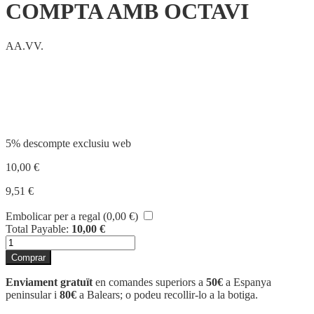
COMPTA AMB OCTAVI
AA.VV.
Compartir
5% descompte exclusiu web
10,00
€
9,51
€
Embolicar per a regal (
0,00
€
)
Total Payable:
10,00
€
quantitat
de
Comprar
COMPTA
AMB
Enviament gratuït
en comandes superiors a
50€
a Espanya
OCTAVI
peninsular i
80€
a Balears; o podeu recollir-lo a la botiga.