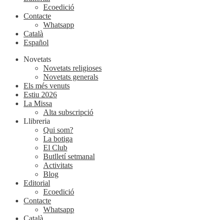
Ecoedició
Contacte
Whatsapp
Català
Español
Novetats
Novetats religioses
Novetats generals
Els més venuts
Estiu 2026
La Missa
Alta subscripció
Llibreria
Qui som?
La botiga
El Club
Butlletí setmanal
Activitats
Blog
Editorial
Ecoedició
Contacte
Whatsapp
Català