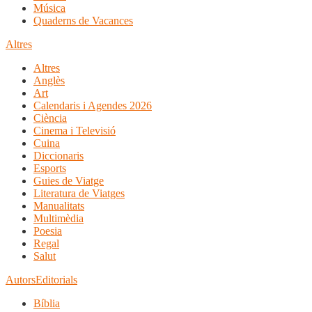
Música
Quaderns de Vacances
Altres
Altres
Anglès
Art
Calendaris i Agendes 2026
Ciència
Cinema i Televisió
Cuina
Diccionaris
Esports
Guies de Viatge
Literatura de Viatges
Manualitats
Multimèdia
Poesia
Regal
Salut
Autors
Editorials
Bíblia