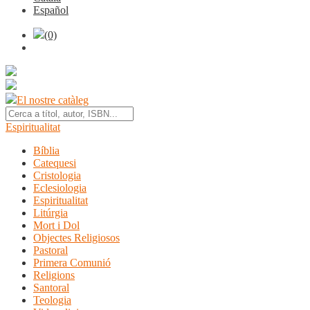
Español
(0)
El nostre catàleg
Espiritualitat
Bíblia
Catequesi
Cristologia
Eclesiologia
Espiritualitat
Litúrgia
Mort i Dol
Objectes Religiosos
Pastoral
Primera Comunió
Religions
Santoral
Teologia