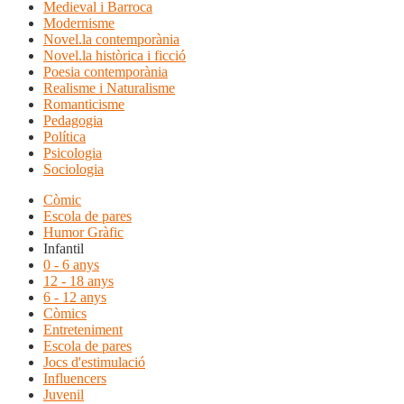
Medieval i Barroca
Modernisme
Novel.la contemporània
Novel.la històrica i ficció
Poesia contemporània
Realisme i Naturalisme
Romanticisme
Pedagogia
Política
Psicologia
Sociologia
Còmic
Escola de pares
Humor Gràfic
Infantil
0 - 6 anys
12 - 18 anys
6 - 12 anys
Còmics
Entreteniment
Escola de pares
Jocs d'estimulació
Influencers
Juvenil