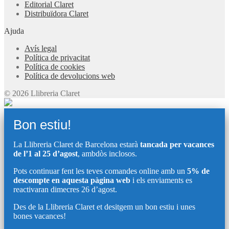
Editorial Claret
Distribuïdora Claret
Ajuda
Avís legal
Política de privacitat
Política de cookies
Política de devolucions web
© 2026 Llibreria Claret
Bon estiu!
La Llibreria Claret de Barcelona estarà
tancada per vacances
de l’1 al 25 d’agost
, ambdòs inclosos.
Pots continuar fent les teves comandes online amb un
5% de
descompte en aquesta pàgina web
i els enviaments es
reactivaran dimecres 26 d’agost.
Des de la Llibreria Claret et desitgem un bon estiu i unes
bones vacances!