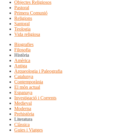
Objectes Religiosos
Pastoral
Primera Comunió
Religions
Santoral
Teologia
Vida religiosa
Biografies
Filosofia
Història
Amèrica
Antiga
Arqueologia i Paleografia
Catalunya
Contemporània
El món actual
Espanaya
Investigació i Corrents
Medieval
Moderna
Prehistòria
Literatura
Clàssica
Guies i Viatges