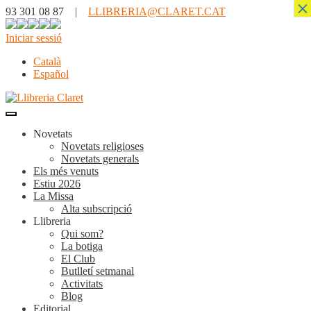
×
93 301 08 87 |
LLIBRERIA@CLARET.CAT
Iniciar sessió
Català
Español
Novetats
Novetats religioses
Novetats generals
Els més venuts
Estiu 2026
La Missa
Alta subscripció
Llibreria
Qui som?
La botiga
El Club
Butlletí setmanal
Activitats
Blog
Editorial