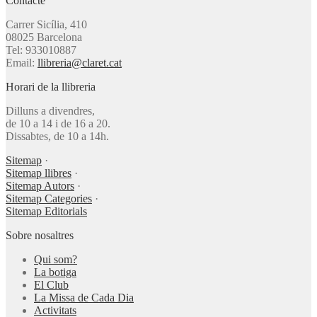
Contacte
Carrer Sicília, 410
08025 Barcelona
Tel: 933010887
Email:
llibreria@claret.cat
Horari de la llibreria
Dilluns a divendres,
de 10 a 14 i de 16 a 20.
Dissabtes, de 10 a 14h.
Sitemap
·
Sitemap llibres
·
Sitemap Autors
·
Sitemap Categories
·
Sitemap Editorials
Sobre nosaltres
Qui som?
La botiga
El Club
La Missa de Cada Dia
Activitats