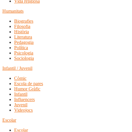
Vida religiosa
Humanitats
Biografies
Filosofia
Història
Literatura
Pedagogia
Política
Psicologia
Sociologia
Infantil / Juvenil
Còmic
Escola de pares
Humor Gràfic
Infantil
Influencers
Juvenil
Videojocs
Escolar
Escolar