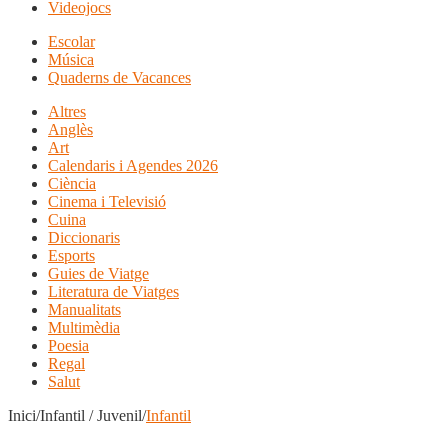
Videojocs
Escolar
Música
Quaderns de Vacances
Altres
Anglès
Art
Calendaris i Agendes 2026
Ciència
Cinema i Televisió
Cuina
Diccionaris
Esports
Guies de Viatge
Literatura de Viatges
Manualitats
Multimèdia
Poesia
Regal
Salut
Inici/Infantil / Juvenil/
Infantil