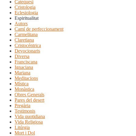
Catequesi
Cristologia
Eclesiologia
Espiritualitat
Autors
Camí de perfeccionament
Carmelitana
Claretiana
Cristocéntrica
Devocionaris
Diversa
Franciscana
Ignaciana
Mariana
Meditacions
Mística
Monàstica
Obres Generals
Pares del desert
Pregària
Testimonis
Vida quotidiana
Vida Religiosa
Litúrgia
Mort i Dol