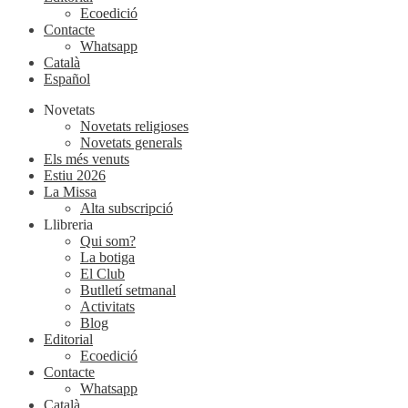
Ecoedició
Contacte
Whatsapp
Català
Español
Novetats
Novetats religioses
Novetats generals
Els més venuts
Estiu 2026
La Missa
Alta subscripció
Llibreria
Qui som?
La botiga
El Club
Butlletí setmanal
Activitats
Blog
Editorial
Ecoedició
Contacte
Whatsapp
Català