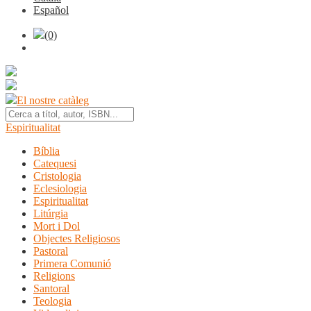
Español
(0)
El nostre catàleg
Espiritualitat
Bíblia
Catequesi
Cristologia
Eclesiologia
Espiritualitat
Litúrgia
Mort i Dol
Objectes Religiosos
Pastoral
Primera Comunió
Religions
Santoral
Teologia