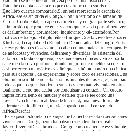
Este libro se lee como una novela pero es una historia real.
Este libro cuenta cosas serias pero te arranca una sonrisa.
Este libro querrás compartirlo.Si un país representa la esencia de
África, ese es sin duda el Congo. Con un territorio del tamaño de
Europa Continental, sin apenas carreteras y en gran parte selvático,
la impresión que produce en el viajero que lo visita por primera vez
es deslumbrante y abrumadora, inquietante y -sí- aterradora.Por
motivos de trabajo, el diplomático Enrique Criado vivió tres años en
Kinshasa, la capital de la República Democrática del Congo. Fruto
de ese periodo es Cosas que no caben en una maleta, un compendio
de anécdotas y vivencias, delirantes y divertidas -la asistencia del
autor a una boda congoleña, las situaciones cómicas vividas por la
calle o en la selva profunda, donde un grupo de rebeldes secuestró
casi por error a un médico español que acabó montando una clínica
para sus captores-, de experiencias y sobre todo de sensaciones.Una
obra imprescindible no solo para los amantes de los viajes, sino para
todos aquellos que abandonan su país y terminan viviendo en otro
totalmente ajeno que acaba por conquistar su corazón. Un cuadro
impresionista lleno de matices y detalles que se lee como una
novela. Una historia real llena de hilaridad, una nueva forma de
enfrentarse a lo diferente, un viaje apasionante al corazón de
África.Reseñas:
«Este apasionado relato de viajes me ha hecho recobrar sensaciones
vividas en el Congo; tiene dramatismo y es divertido y real.»
Javier Reverte«Descubrimos el Congo como realmente es: vibrante,