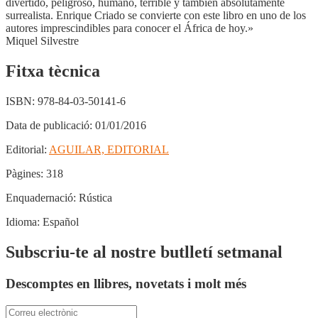
divertido, peligroso, humano, terrible y también absolutamente
surrealista. Enrique Criado se convierte con este libro en uno de los
autores imprescindibles para conocer el África de hoy.»
Miquel Silvestre
Fitxa tècnica
ISBN:
978-84-03-50141-6
Data de publicació:
01/01/2016
Editorial:
AGUILAR, EDITORIAL
Pàgines:
318
Enquadernació:
Rústica
Idioma:
Español
Subscriu-te al nostre butlletí setmanal
Descomptes en llibres, novetats i molt més