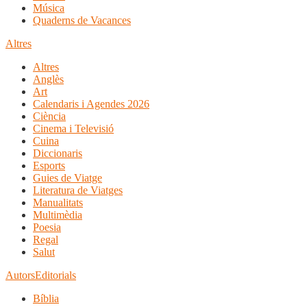
Música
Quaderns de Vacances
Altres
Altres
Anglès
Art
Calendaris i Agendes 2026
Ciència
Cinema i Televisió
Cuina
Diccionaris
Esports
Guies de Viatge
Literatura de Viatges
Manualitats
Multimèdia
Poesia
Regal
Salut
Autors
Editorials
Bíblia