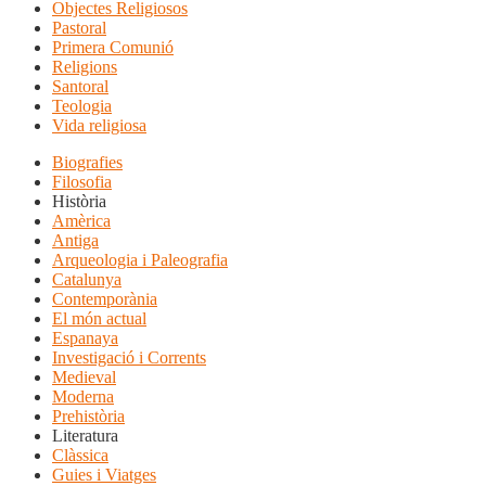
Objectes Religiosos
Pastoral
Primera Comunió
Religions
Santoral
Teologia
Vida religiosa
Biografies
Filosofia
Història
Amèrica
Antiga
Arqueologia i Paleografia
Catalunya
Contemporània
El món actual
Espanaya
Investigació i Corrents
Medieval
Moderna
Prehistòria
Literatura
Clàssica
Guies i Viatges