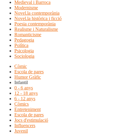
Medieval i Barroca
Modernisme
Novel.la contemporània
Novel.la històrica i ficció
Poesia contemporània
Realisme i Naturalisme
Romanticisme
Pedagogia
Política
Psicologia
Sociologia
Còmic
Escola de pares
Humor Gràfic
Infantil
0 - 6 anys
12 - 18 anys
6 - 12 anys
Còmics
Entreteniment
Escola de pares
Jocs d'estimulació
Influencers
Juvenil