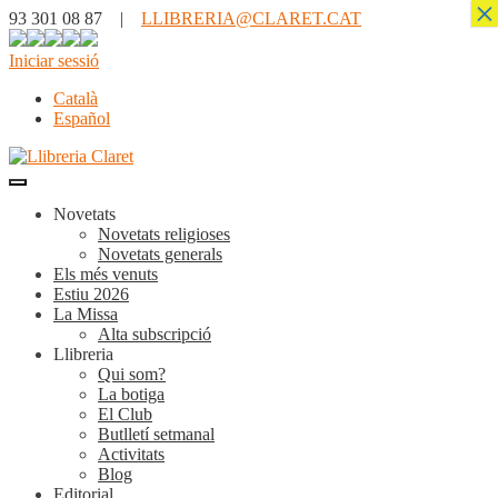
×
93 301 08 87 |
LLIBRERIA@CLARET.CAT
Iniciar sessió
Català
Español
Novetats
Novetats religioses
Novetats generals
Els més venuts
Estiu 2026
La Missa
Alta subscripció
Llibreria
Qui som?
La botiga
El Club
Butlletí setmanal
Activitats
Blog
Editorial