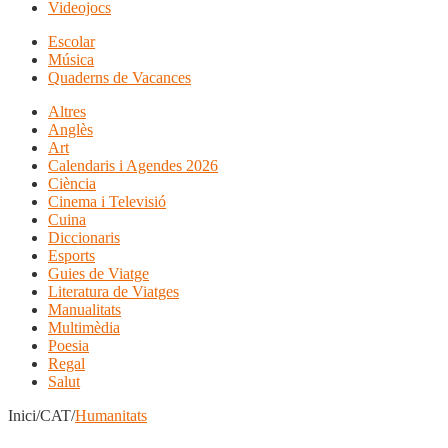
Videojocs
Escolar
Música
Quaderns de Vacances
Altres
Anglès
Art
Calendaris i Agendes 2026
Ciència
Cinema i Televisió
Cuina
Diccionaris
Esports
Guies de Viatge
Literatura de Viatges
Manualitats
Multimèdia
Poesia
Regal
Salut
Inici/CAT/
Humanitats