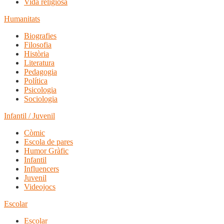
Vida religiosa
Humanitats
Biografies
Filosofia
Història
Literatura
Pedagogia
Política
Psicologia
Sociologia
Infantil / Juvenil
Còmic
Escola de pares
Humor Gràfic
Infantil
Influencers
Juvenil
Videojocs
Escolar
Escolar