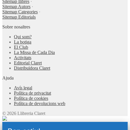
Sitemap llibres
·
Sitemap Autors
·
Sitemap Categories
·
Sitemap Editorials
Sobre nosaltres
Qui som?
La botiga
El Club
La Missa de Cada Dia
Activitats
Editorial Claret
Distribuïdora Claret
Ajuda
Avís legal
Política de privacitat
Política de cookies
Política de devolucions web
© 2026 Llibreria Claret