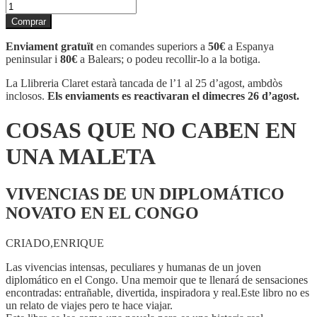
quantitat
de
Comprar
COSAS
QUE
Enviament gratuït
en comandes superiors a
50€
a Espanya
NO
peninsular i
80€
a Balears; o podeu recollir-lo a la botiga.
CABEN
EN
La Llibreria Claret estarà tancada de l’1 al 25 d’agost, ambdòs
UNA
inclosos.
Els enviaments es reactivaran el dimecres 26 d’agost.
MALETA
COSAS QUE NO CABEN EN
UNA MALETA
VIVENCIAS DE UN DIPLOMÁTICO
NOVATO EN EL CONGO
CRIADO,ENRIQUE
Las vivencias intensas, peculiares y humanas de un joven
diplomático en el Congo. Una memoir que te llenará de sensaciones
encontradas: entrañable, divertida, inspiradora y real.Este libro no es
un relato de viajes pero te hace viajar.