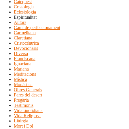
Catequesi
Cristologia
Eclesiologia
Espiritualitat
Autors
Camí de perfeccionament
Carmelitana
Claretiana
Cristocéntrica
Devocionaris
Diversa
Franciscana
Ignaciana
Mariana
Meditacions
Mística
Monàstica
Obres Generals
Pares del desert
Pregària
Testimonis
Vida quotidiana
Vida Religiosa
Litúrgia
Mort i Dol