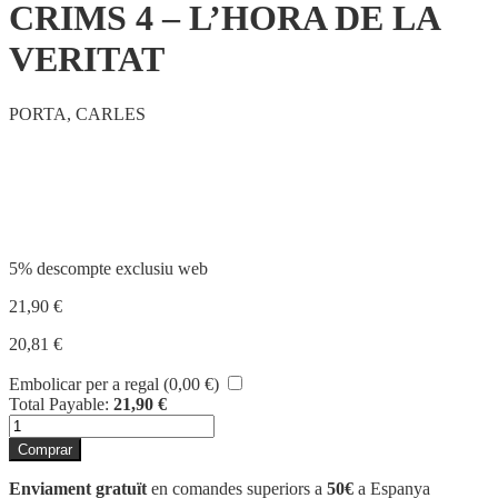
CRIMS 4 – L’HORA DE LA
VERITAT
PORTA, CARLES
Compartir
5% descompte exclusiu web
21,90
€
20,81
€
Embolicar per a regal (
0,00
€
)
Total Payable:
21,90
€
quantitat
de
Comprar
CRIMS
4
Enviament gratuït
en comandes superiors a
50€
a Espanya