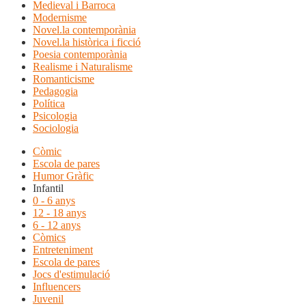
Medieval i Barroca
Modernisme
Novel.la contemporània
Novel.la històrica i ficció
Poesia contemporània
Realisme i Naturalisme
Romanticisme
Pedagogia
Política
Psicologia
Sociologia
Còmic
Escola de pares
Humor Gràfic
Infantil
0 - 6 anys
12 - 18 anys
6 - 12 anys
Còmics
Entreteniment
Escola de pares
Jocs d'estimulació
Influencers
Juvenil