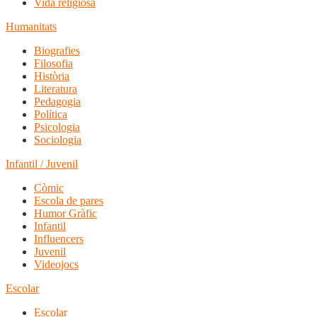
Vida religiosa
Humanitats
Biografies
Filosofia
Història
Literatura
Pedagogia
Política
Psicologia
Sociologia
Infantil / Juvenil
Còmic
Escola de pares
Humor Gràfic
Infantil
Influencers
Juvenil
Videojocs
Escolar
Escolar