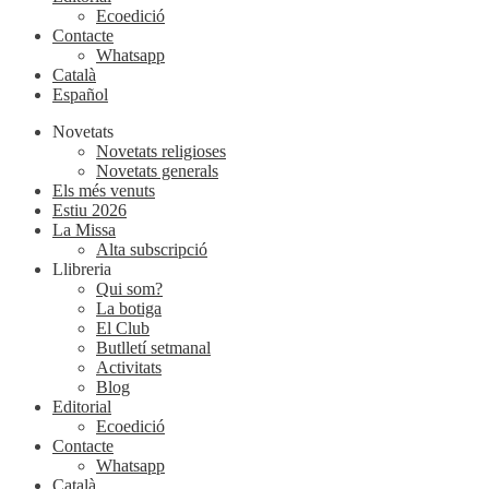
Ecoedició
Contacte
Whatsapp
Català
Español
Novetats
Novetats religioses
Novetats generals
Els més venuts
Estiu 2026
La Missa
Alta subscripció
Llibreria
Qui som?
La botiga
El Club
Butlletí setmanal
Activitats
Blog
Editorial
Ecoedició
Contacte
Whatsapp
Català