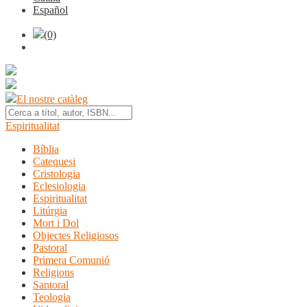
Español
(0)
El nostre catàleg
Espiritualitat
Bíblia
Catequesi
Cristologia
Eclesiologia
Espiritualitat
Litúrgia
Mort i Dol
Objectes Religiosos
Pastoral
Primera Comunió
Religions
Santoral
Teologia