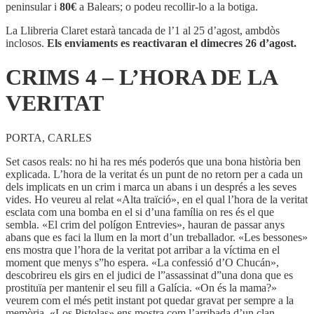
-
peninsular i
80€
a Balears; o podeu recollir-lo a la botiga.
L'HORA
DE
La Llibreria Claret estarà tancada de l’1 al 25 d’agost, ambdòs
LA
inclosos.
Els enviaments es reactivaran el dimecres 26 d’agost.
VERITAT
CRIMS 4 – L’HORA DE LA
VERITAT
PORTA, CARLES
Set casos reals: no hi ha res més poderós que una bona història ben
explicada. L’hora de la veritat és un punt de no retorn per a cada un
dels implicats en un crim i marca un abans i un després a les seves
vides. Ho veureu al relat «Alta traïció», en el qual l’hora de la veritat
esclata com una bomba en el si d’una família on res és el que
sembla. «El crim del polígon Entrevies», hauran de passar anys
abans que es faci la llum en la mort d’un treballador. «Les bessones»
ens mostra que l’hora de la veritat pot arribar a la víctima en el
moment que menys s”ho espera. «La confessió d’O Chucán»,
descobrireu els girs en el judici de l”assassinat d”una dona que es
prostituïa per mantenir el seu fill a Galícia. «On és la mama?»
veurem com el més petit instant pot quedar gravat per sempre a la
memòria. «Los Pistolas» ens mostra com l’arribada d’un clan