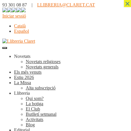
×
93 301 08 87 |
LLIBRERIA@CLARET.CAT
Iniciar sessió
Català
Español
Novetats
Novetats religioses
Novetats generals
Els més venuts
Estiu 2026
La Missa
Alta subscripció
Llibreria
Qui som?
La botiga
El Club
Butlletí setmanal
Activitats
Blog
Editorial