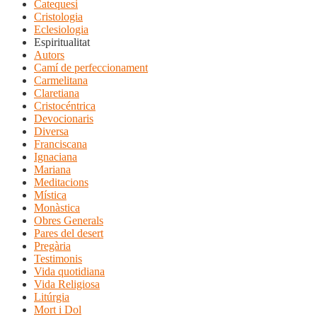
Catequesi
Cristologia
Eclesiologia
Espiritualitat
Autors
Camí de perfeccionament
Carmelitana
Claretiana
Cristocéntrica
Devocionaris
Diversa
Franciscana
Ignaciana
Mariana
Meditacions
Mística
Monàstica
Obres Generals
Pares del desert
Pregària
Testimonis
Vida quotidiana
Vida Religiosa
Litúrgia
Mort i Dol