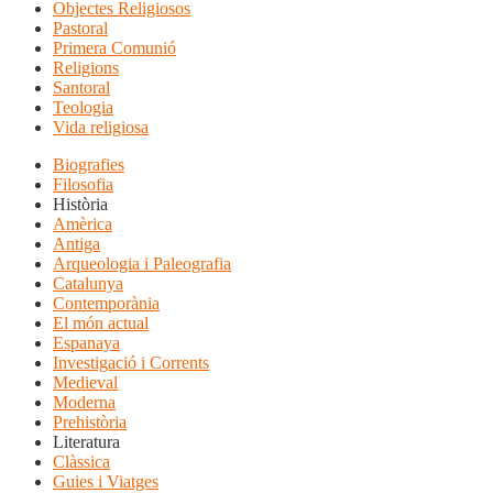
Objectes Religiosos
Pastoral
Primera Comunió
Religions
Santoral
Teologia
Vida religiosa
Biografies
Filosofia
Història
Amèrica
Antiga
Arqueologia i Paleografia
Catalunya
Contemporània
El món actual
Espanaya
Investigació i Corrents
Medieval
Moderna
Prehistòria
Literatura
Clàssica
Guies i Viatges