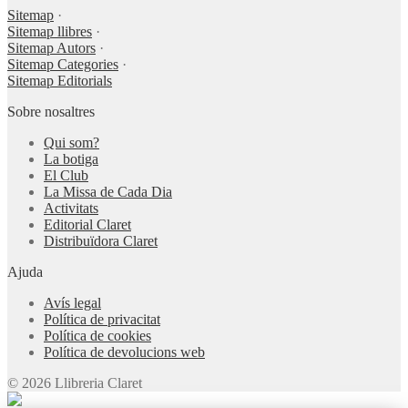
Sitemap
·
Sitemap llibres
·
Sitemap Autors
·
Sitemap Categories
·
Sitemap Editorials
Sobre nosaltres
Qui som?
La botiga
El Club
La Missa de Cada Dia
Activitats
Editorial Claret
Distribuïdora Claret
Ajuda
Avís legal
Política de privacitat
Política de cookies
Política de devolucions web
© 2026 Llibreria Claret