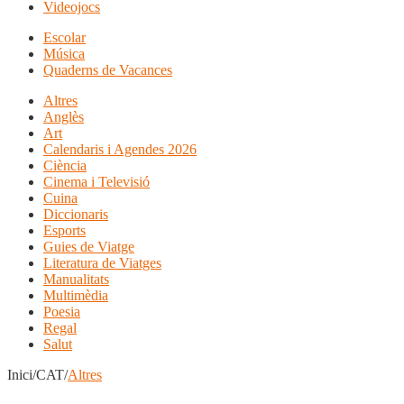
Videojocs
Escolar
Música
Quaderns de Vacances
Altres
Anglès
Art
Calendaris i Agendes 2026
Ciència
Cinema i Televisió
Cuina
Diccionaris
Esports
Guies de Viatge
Literatura de Viatges
Manualitats
Multimèdia
Poesia
Regal
Salut
Inici/CAT/
Altres