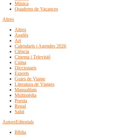
Música
Quaderns de Vacances
Altres
Altres
Anglès
Art
Calendaris i Agendes 2026
Ciència
Cinema i Televisió
Cuina
Diccionaris
Esports
Guies de Viatge
Literatura de Viatges
Manualitats
Multimèdia
Poesia
Regal
Salut
Autors
Editorials
Bíblia