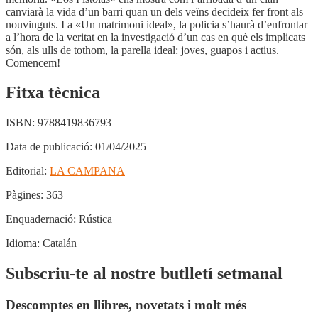
canviarà la vida d’un barri quan un dels veïns decideix fer front als
nouvinguts. I a «Un matrimoni ideal», la policia s’haurà d’enfrontar
a l’hora de la veritat en la investigació d’un cas en què els implicats
són, als ulls de tothom, la parella ideal: joves, guapos i actius.
Comencem!
Fitxa tècnica
ISBN:
9788419836793
Data de publicació:
01/04/2025
Editorial:
LA CAMPANA
Pàgines:
363
Enquadernació:
Rústica
Idioma:
Catalán
Subscriu-te al nostre butlletí setmanal
Descomptes en llibres, novetats i molt més