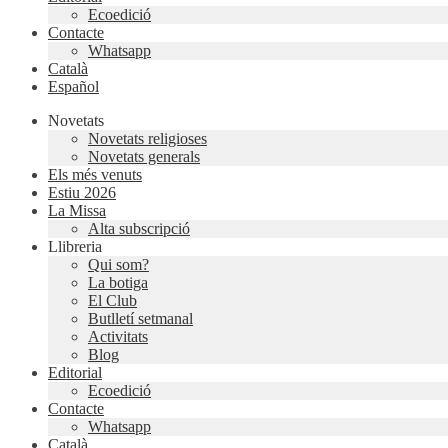
Ecoedició
Contacte
Whatsapp
Català
Español
Novetats
Novetats religioses
Novetats generals
Els més venuts
Estiu 2026
La Missa
Alta subscripció
Llibreria
Qui som?
La botiga
El Club
Butlletí setmanal
Activitats
Blog
Editorial
Ecoedició
Contacte
Whatsapp
Català