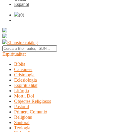
Español
(0)
El nostre catàleg
Espiritualitat
Bíblia
Catequesi
Cristologia
Eclesiologia
Espiritualitat
Litúrgia
Mort i Dol
Objectes Religiosos
Pastoral
Primera Comunió
Religions
Santoral
Teologia