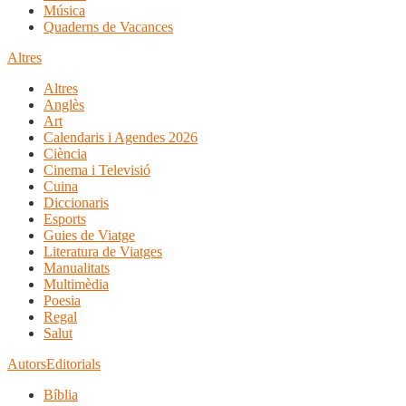
Música
Quaderns de Vacances
Altres
Altres
Anglès
Art
Calendaris i Agendes 2026
Ciència
Cinema i Televisió
Cuina
Diccionaris
Esports
Guies de Viatge
Literatura de Viatges
Manualitats
Multimèdia
Poesia
Regal
Salut
Autors
Editorials
Bíblia