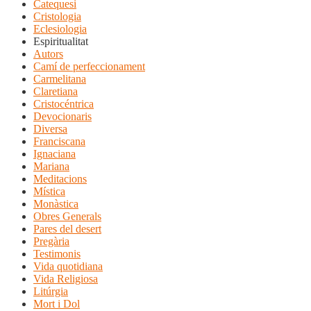
Catequesi
Cristologia
Eclesiologia
Espiritualitat
Autors
Camí de perfeccionament
Carmelitana
Claretiana
Cristocéntrica
Devocionaris
Diversa
Franciscana
Ignaciana
Mariana
Meditacions
Mística
Monàstica
Obres Generals
Pares del desert
Pregària
Testimonis
Vida quotidiana
Vida Religiosa
Litúrgia
Mort i Dol