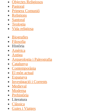
Objectes Religiosos
Pastoral
Primera Comunió
Religions
Santoral
Teologia
Vida religiosa
Biografies
Filosofia
Història
Amèrica
Antiga
Arqueologia i Paleografia
Catalunya
Contemporània
El món actual
Espanaya
Investigació i Corrents
Medieval
Moderna
Prehistòria
Literatura
Clàssica
Guies i Viatges