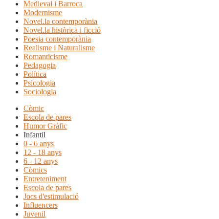
Medieval i Barroca
Modernisme
Novel.la contemporània
Novel.la històrica i ficció
Poesia contemporània
Realisme i Naturalisme
Romanticisme
Pedagogia
Política
Psicologia
Sociologia
Còmic
Escola de pares
Humor Gràfic
Infantil
0 - 6 anys
12 - 18 anys
6 - 12 anys
Còmics
Entreteniment
Escola de pares
Jocs d'estimulació
Influencers
Juvenil