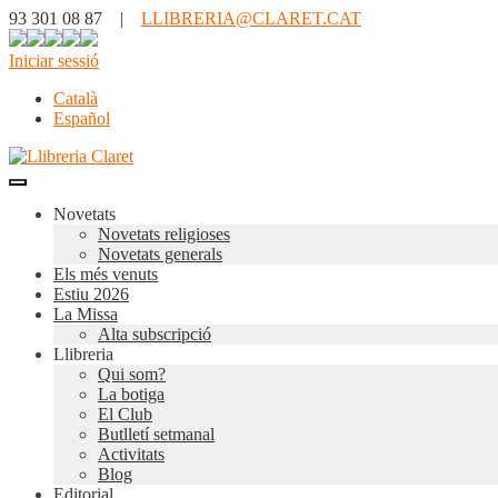
93 301 08 87 |
LLIBRERIA@CLARET.CAT
Iniciar sessió
Català
Español
Novetats
Novetats religioses
Novetats generals
Els més venuts
Estiu 2026
La Missa
Alta subscripció
Llibreria
Qui som?
La botiga
El Club
Butlletí setmanal
Activitats
Blog
Editorial