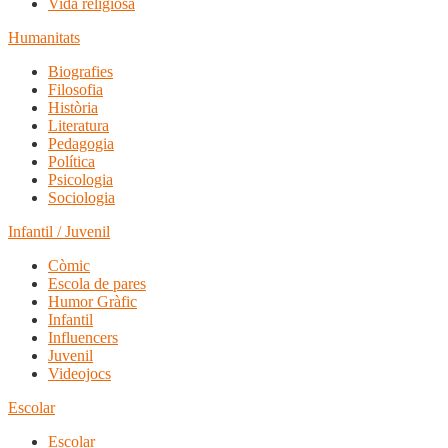
Vida religiosa
Humanitats
Biografies
Filosofia
Història
Literatura
Pedagogia
Política
Psicologia
Sociologia
Infantil / Juvenil
Còmic
Escola de pares
Humor Gràfic
Infantil
Influencers
Juvenil
Videojocs
Escolar
Escolar