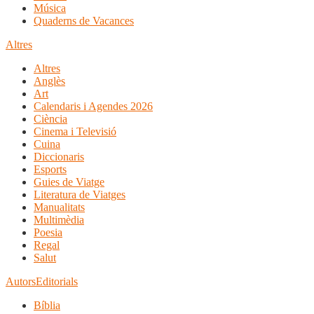
Música
Quaderns de Vacances
Altres
Altres
Anglès
Art
Calendaris i Agendes 2026
Ciència
Cinema i Televisió
Cuina
Diccionaris
Esports
Guies de Viatge
Literatura de Viatges
Manualitats
Multimèdia
Poesia
Regal
Salut
Autors
Editorials
Bíblia