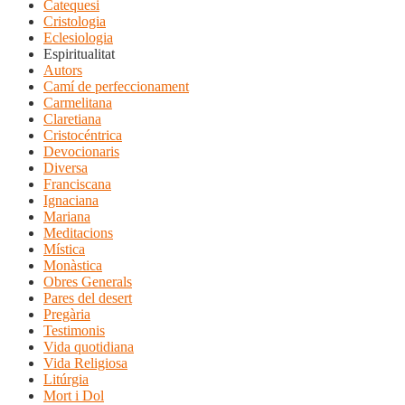
Catequesi
Cristologia
Eclesiologia
Espiritualitat
Autors
Camí de perfeccionament
Carmelitana
Claretiana
Cristocéntrica
Devocionaris
Diversa
Franciscana
Ignaciana
Mariana
Meditacions
Mística
Monàstica
Obres Generals
Pares del desert
Pregària
Testimonis
Vida quotidiana
Vida Religiosa
Litúrgia
Mort i Dol