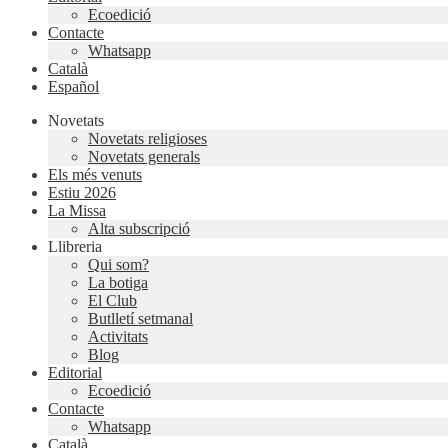
Ecoedició
Contacte
Whatsapp
Català
Español
Novetats
Novetats religioses
Novetats generals
Els més venuts
Estiu 2026
La Missa
Alta subscripció
Llibreria
Qui som?
La botiga
El Club
Butlletí setmanal
Activitats
Blog
Editorial
Ecoedició
Contacte
Whatsapp
Català