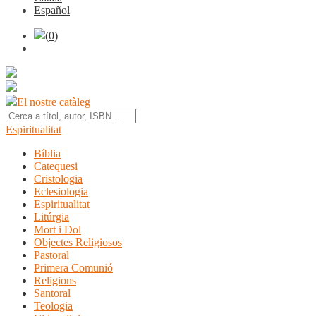
Español
(0)
El nostre catàleg
Espiritualitat
Bíblia
Catequesi
Cristologia
Eclesiologia
Espiritualitat
Litúrgia
Mort i Dol
Objectes Religiosos
Pastoral
Primera Comunió
Religions
Santoral
Teologia