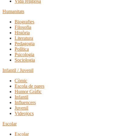
Vida religiosa
Humanitats
Biografies
Filosofia
Història
Literatura
Pedagogia
Política
Psicologia
Sociologia
Infantil / Juvenil
Còmic
Escola de pares
Humor Gràfic
Infantil
Influencers
Juvenil
Videojocs
Escolar
Escolar