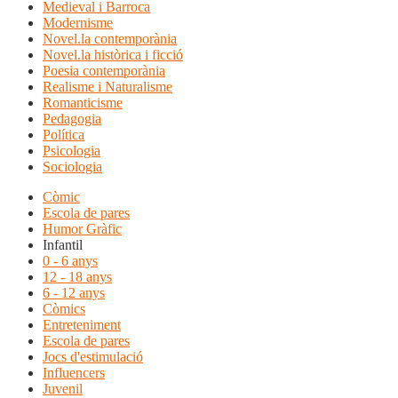
Medieval i Barroca
Modernisme
Novel.la contemporània
Novel.la històrica i ficció
Poesia contemporània
Realisme i Naturalisme
Romanticisme
Pedagogia
Política
Psicologia
Sociologia
Còmic
Escola de pares
Humor Gràfic
Infantil
0 - 6 anys
12 - 18 anys
6 - 12 anys
Còmics
Entreteniment
Escola de pares
Jocs d'estimulació
Influencers
Juvenil