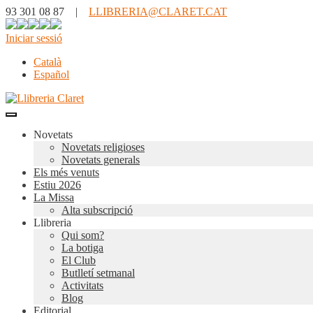
93 301 08 87 |
LLIBRERIA@CLARET.CAT
Iniciar sessió
Català
Español
Novetats
Novetats religioses
Novetats generals
Els més venuts
Estiu 2026
La Missa
Alta subscripció
Llibreria
Qui som?
La botiga
El Club
Butlletí setmanal
Activitats
Blog
Editorial