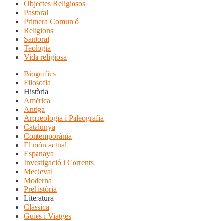
Objectes Religiosos
Pastoral
Primera Comunió
Religions
Santoral
Teologia
Vida religiosa
Biografies
Filosofia
Història
Amèrica
Antiga
Arqueologia i Paleografia
Catalunya
Contemporània
El món actual
Espanaya
Investigació i Corrents
Medieval
Moderna
Prehistòria
Literatura
Clàssica
Guies i Viatges