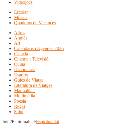
Videojocs
Escolar
Música
Quaderns de Vacances
Altres
Anglès
Art
Calendaris i Agendes 2026
Ciència
Cinema i Televisió
Cuina
Diccionaris
Esports
Guies de Viatge
Literatura de Viatges
Manualitats
Multimèdia
Poesia
Regal
Salut
Inici/Espiritualitat/
Espiritualitat