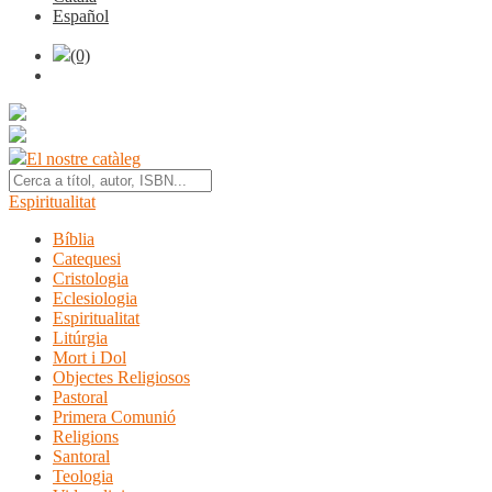
Español
(0)
El nostre catàleg
Espiritualitat
Bíblia
Catequesi
Cristologia
Eclesiologia
Espiritualitat
Litúrgia
Mort i Dol
Objectes Religiosos
Pastoral
Primera Comunió
Religions
Santoral
Teologia