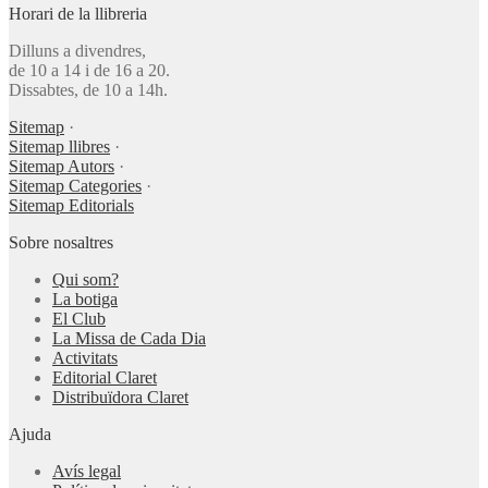
Horari de la llibreria
Dilluns a divendres,
de 10 a 14 i de 16 a 20.
Dissabtes, de 10 a 14h.
Sitemap
·
Sitemap llibres
·
Sitemap Autors
·
Sitemap Categories
·
Sitemap Editorials
Sobre nosaltres
Qui som?
La botiga
El Club
La Missa de Cada Dia
Activitats
Editorial Claret
Distribuïdora Claret
Ajuda
Avís legal