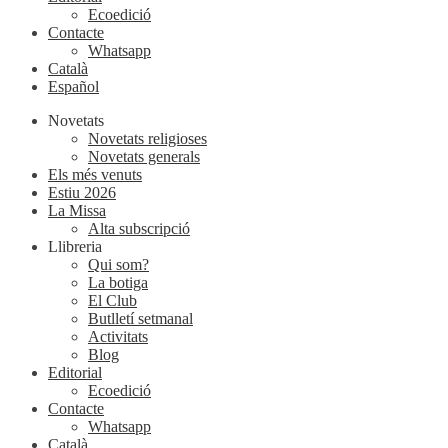
Ecoedició
Contacte
Whatsapp
Català
Español
Novetats
Novetats religioses
Novetats generals
Els més venuts
Estiu 2026
La Missa
Alta subscripció
Llibreria
Qui som?
La botiga
El Club
Butlletí setmanal
Activitats
Blog
Editorial
Ecoedició
Contacte
Whatsapp
Català