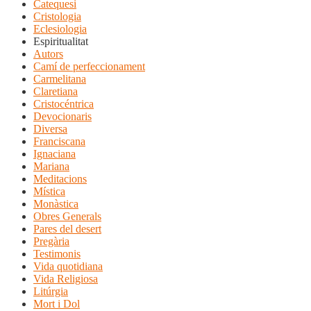
Catequesi
Cristologia
Eclesiologia
Espiritualitat
Autors
Camí de perfeccionament
Carmelitana
Claretiana
Cristocéntrica
Devocionaris
Diversa
Franciscana
Ignaciana
Mariana
Meditacions
Mística
Monàstica
Obres Generals
Pares del desert
Pregària
Testimonis
Vida quotidiana
Vida Religiosa
Litúrgia
Mort i Dol