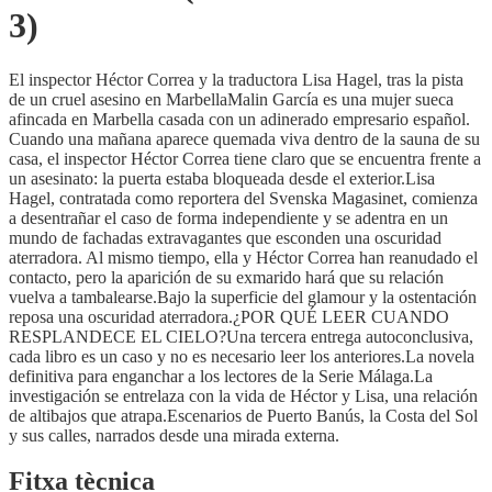
3)
El inspector Héctor Correa y la traductora Lisa Hagel, tras la pista
de un cruel asesino en MarbellaMalin García es una mujer sueca
afincada en Marbella casada con un adinerado empresario español.
Cuando una mañana aparece quemada viva dentro de la sauna de su
casa, el inspector Héctor Correa tiene claro que se encuentra frente a
un asesinato: la puerta estaba bloqueada desde el exterior.Lisa
Hagel, contratada como reportera del Svenska Magasinet, comienza
a desentrañar el caso de forma independiente y se adentra en un
mundo de fachadas extravagantes que esconden una oscuridad
aterradora. Al mismo tiempo, ella y Héctor Correa han reanudado el
contacto, pero la aparición de su exmarido hará que su relación
vuelva a tambalearse.Bajo la superficie del glamour y la ostentación
reposa una oscuridad aterradora.¿POR QUÉ LEER CUANDO
RESPLANDECE EL CIELO?Una tercera entrega autoconclusiva,
cada libro es un caso y no es necesario leer los anteriores.La novela
definitiva para enganchar a los lectores de la Serie Málaga.La
investigación se entrelaza con la vida de Héctor y Lisa, una relación
de altibajos que atrapa.Escenarios de Puerto Banús, la Costa del Sol
y sus calles, narrados desde una mirada externa.
Fitxa tècnica