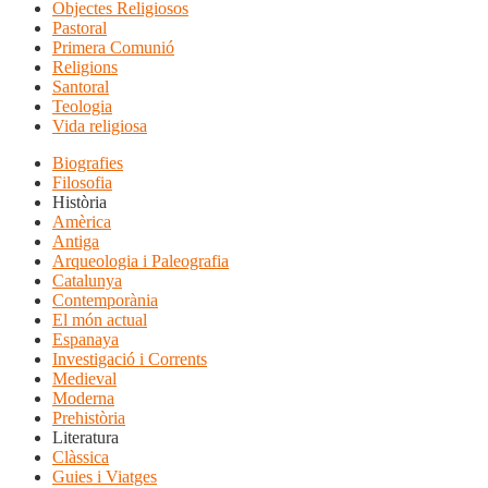
Objectes Religiosos
Pastoral
Primera Comunió
Religions
Santoral
Teologia
Vida religiosa
Biografies
Filosofia
Història
Amèrica
Antiga
Arqueologia i Paleografia
Catalunya
Contemporània
El món actual
Espanaya
Investigació i Corrents
Medieval
Moderna
Prehistòria
Literatura
Clàssica
Guies i Viatges