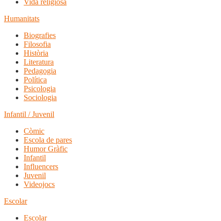
Vida religiosa
Humanitats
Biografies
Filosofia
Història
Literatura
Pedagogia
Política
Psicologia
Sociologia
Infantil / Juvenil
Còmic
Escola de pares
Humor Gràfic
Infantil
Influencers
Juvenil
Videojocs
Escolar
Escolar