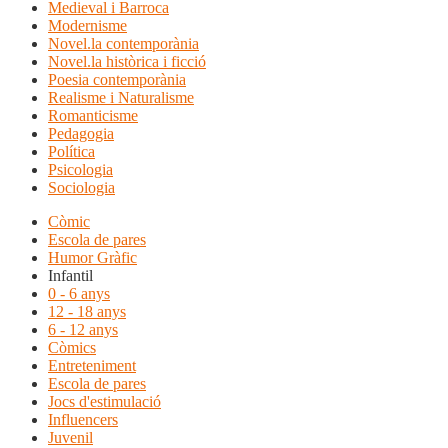
Medieval i Barroca
Modernisme
Novel.la contemporània
Novel.la històrica i ficció
Poesia contemporània
Realisme i Naturalisme
Romanticisme
Pedagogia
Política
Psicologia
Sociologia
Còmic
Escola de pares
Humor Gràfic
Infantil
0 - 6 anys
12 - 18 anys
6 - 12 anys
Còmics
Entreteniment
Escola de pares
Jocs d'estimulació
Influencers
Juvenil