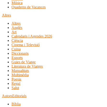
Música
Quaderns de Vacances
Altres
Altres
Anglès
Art
Calendaris i Agendes 2026
Ciència
Cinema i Televisió
Cuina
Diccionaris
Esports
Guies de Viatge
Literatura de Viatges
Manualitats
Multimèdia
Poesia
Regal
Salut
Autors
Editorials
Bíblia