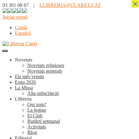
×
93 301 08 87 |
LLIBRERIA@CLARET.CAT
Iniciar sessió
Català
Español
Novetats
Novetats religioses
Novetats generals
Els més venuts
Estiu 2026
La Missa
Alta subscripció
Llibreria
Qui som?
La botiga
El Club
Butlletí setmanal
Activitats
Blog
Editorial