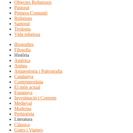
Objectes Religiosos
Pastoral
Primera Comunió
Religions
Santoral
Teologia
Vida religiosa
Biografies
Filosofia
Història
Amèrica
Antiga
Arqueologia i Paleografia
Catalunya
Contemporània
El món actual
Espanaya
Investigació i Corrents
Medieval
Moderna
Prehistòria
Literatura
Clàssica
Guies i Viatges