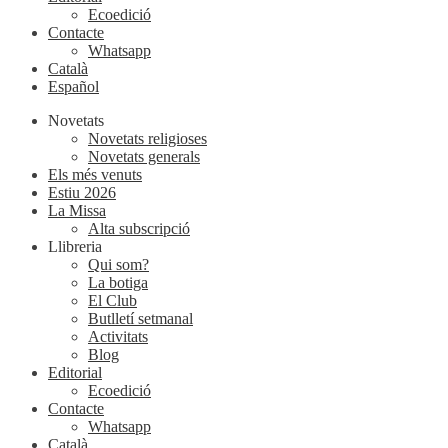
Ecoedició
Contacte
Whatsapp
Català
Español
Novetats
Novetats religioses
Novetats generals
Els més venuts
Estiu 2026
La Missa
Alta subscripció
Llibreria
Qui som?
La botiga
El Club
Butlletí setmanal
Activitats
Blog
Editorial
Ecoedició
Contacte
Whatsapp
Català