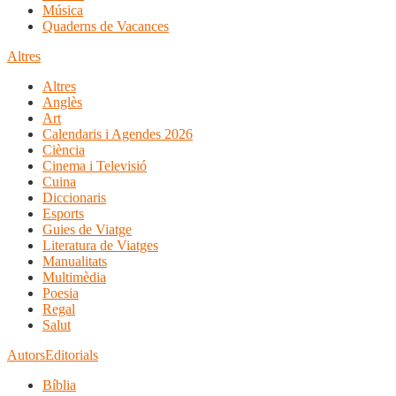
Música
Quaderns de Vacances
Altres
Altres
Anglès
Art
Calendaris i Agendes 2026
Ciència
Cinema i Televisió
Cuina
Diccionaris
Esports
Guies de Viatge
Literatura de Viatges
Manualitats
Multimèdia
Poesia
Regal
Salut
Autors
Editorials
Bíblia