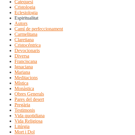
Catequesi
Cristologia
Eclesiologia
Espiritualitat
Autors
Camí de perfeccionament
Carmelitana
Claretiana
Cristocéntrica
Devocionaris
Diversa
Franciscana
Ignaciana
Mariana
Meditacions
Mística
Monàstica
Obres Generals
Pares del desert
Pregària
Testimonis
Vida quotidiana
Vida Religiosa
Litúrgia
Mort i Dol