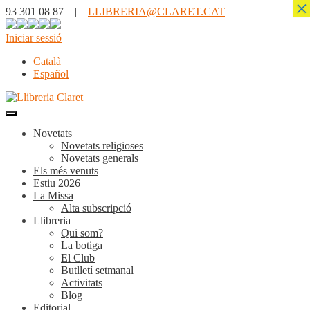
×
93 301 08 87 |
LLIBRERIA@CLARET.CAT
Iniciar sessió
Català
Español
Novetats
Novetats religioses
Novetats generals
Els més venuts
Estiu 2026
La Missa
Alta subscripció
Llibreria
Qui som?
La botiga
El Club
Butlletí setmanal
Activitats
Blog
Editorial