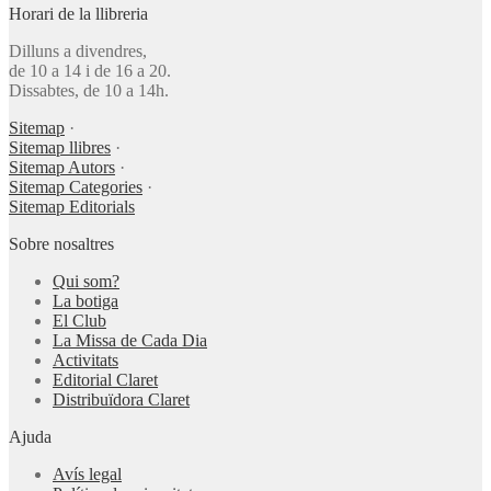
Horari de la llibreria
Dilluns a divendres,
de 10 a 14 i de 16 a 20.
Dissabtes, de 10 a 14h.
Sitemap
·
Sitemap llibres
·
Sitemap Autors
·
Sitemap Categories
·
Sitemap Editorials
Sobre nosaltres
Qui som?
La botiga
El Club
La Missa de Cada Dia
Activitats
Editorial Claret
Distribuïdora Claret
Ajuda
Avís legal