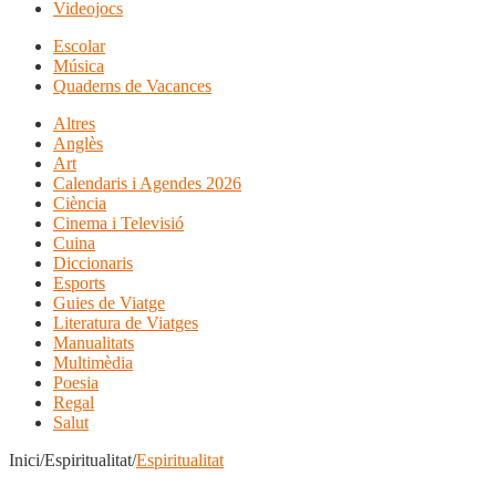
Videojocs
Escolar
Música
Quaderns de Vacances
Altres
Anglès
Art
Calendaris i Agendes 2026
Ciència
Cinema i Televisió
Cuina
Diccionaris
Esports
Guies de Viatge
Literatura de Viatges
Manualitats
Multimèdia
Poesia
Regal
Salut
Inici/Espiritualitat/
Espiritualitat