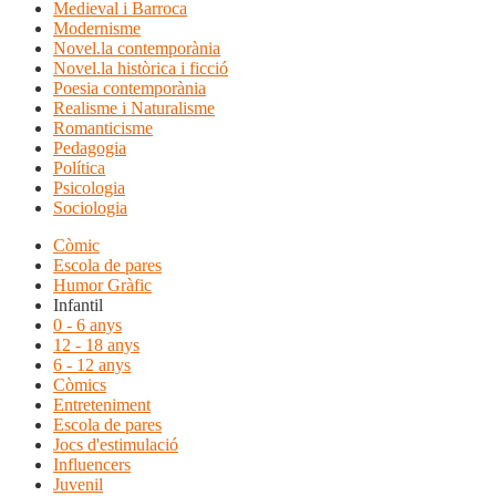
Medieval i Barroca
Modernisme
Novel.la contemporània
Novel.la històrica i ficció
Poesia contemporània
Realisme i Naturalisme
Romanticisme
Pedagogia
Política
Psicologia
Sociologia
Còmic
Escola de pares
Humor Gràfic
Infantil
0 - 6 anys
12 - 18 anys
6 - 12 anys
Còmics
Entreteniment
Escola de pares
Jocs d'estimulació
Influencers
Juvenil