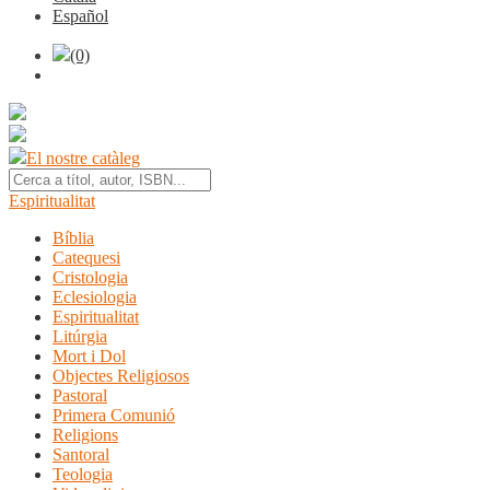
Español
(0)
El nostre catàleg
Espiritualitat
Bíblia
Catequesi
Cristologia
Eclesiologia
Espiritualitat
Litúrgia
Mort i Dol
Objectes Religiosos
Pastoral
Primera Comunió
Religions
Santoral
Teologia