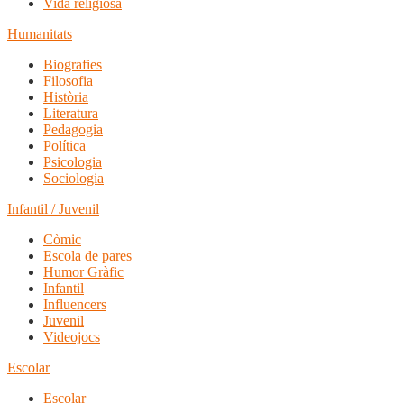
Vida religiosa
Humanitats
Biografies
Filosofia
Història
Literatura
Pedagogia
Política
Psicologia
Sociologia
Infantil / Juvenil
Còmic
Escola de pares
Humor Gràfic
Infantil
Influencers
Juvenil
Videojocs
Escolar
Escolar