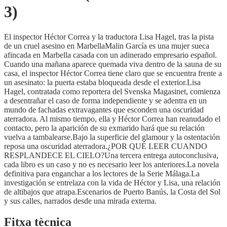
3)
El inspector Héctor Correa y la traductora Lisa Hagel, tras la pista
de un cruel asesino en MarbellaMalin García es una mujer sueca
afincada en Marbella casada con un adinerado empresario español.
Cuando una mañana aparece quemada viva dentro de la sauna de su
casa, el inspector Héctor Correa tiene claro que se encuentra frente a
un asesinato: la puerta estaba bloqueada desde el exterior.Lisa
Hagel, contratada como reportera del Svenska Magasinet, comienza
a desentrañar el caso de forma independiente y se adentra en un
mundo de fachadas extravagantes que esconden una oscuridad
aterradora. Al mismo tiempo, ella y Héctor Correa han reanudado el
contacto, pero la aparición de su exmarido hará que su relación
vuelva a tambalearse.Bajo la superficie del glamour y la ostentación
reposa una oscuridad aterradora.¿POR QUÉ LEER CUANDO
RESPLANDECE EL CIELO?Una tercera entrega autoconclusiva,
cada libro es un caso y no es necesario leer los anteriores.La novela
definitiva para enganchar a los lectores de la Serie Málaga.La
investigación se entrelaza con la vida de Héctor y Lisa, una relación
de altibajos que atrapa.Escenarios de Puerto Banús, la Costa del Sol
y sus calles, narrados desde una mirada externa.
Fitxa tècnica