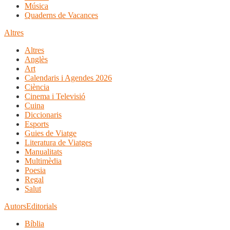
Música
Quaderns de Vacances
Altres
Altres
Anglès
Art
Calendaris i Agendes 2026
Ciència
Cinema i Televisió
Cuina
Diccionaris
Esports
Guies de Viatge
Literatura de Viatges
Manualitats
Multimèdia
Poesia
Regal
Salut
Autors
Editorials
Bíblia