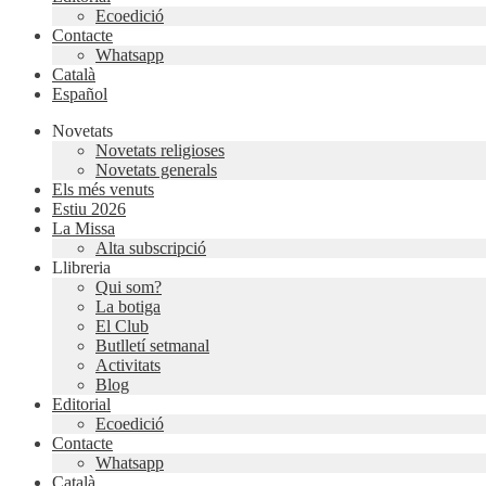
Ecoedició
Contacte
Whatsapp
Català
Español
Novetats
Novetats religioses
Novetats generals
Els més venuts
Estiu 2026
La Missa
Alta subscripció
Llibreria
Qui som?
La botiga
El Club
Butlletí setmanal
Activitats
Blog
Editorial
Ecoedició
Contacte
Whatsapp
Català