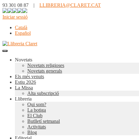
93 301 08 87 |
LLIBRERIA@CLARET.CAT
Iniciar sessió
Català
Español
Novetats
Novetats religioses
Novetats generals
Els més venuts
Estiu 2026
La Missa
Alta subscripció
Llibreria
Qui som?
La botiga
El Club
Butlletí setmanal
Activitats
Blog
Editorial