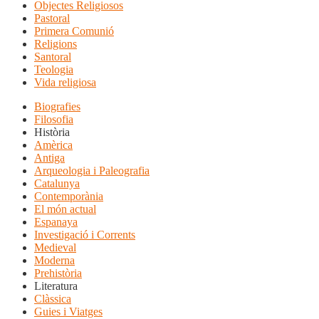
Objectes Religiosos
Pastoral
Primera Comunió
Religions
Santoral
Teologia
Vida religiosa
Biografies
Filosofia
Història
Amèrica
Antiga
Arqueologia i Paleografia
Catalunya
Contemporània
El món actual
Espanaya
Investigació i Corrents
Medieval
Moderna
Prehistòria
Literatura
Clàssica
Guies i Viatges