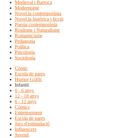
Medieval i Barroca
Modernisme
Novel.la contemporània
Novel.la històrica i ficció
Poesia contemporània
Realisme i Naturalisme
Romanticisme
Pedagogia
Política
Psicologia
Sociologia
Còmic
Escola de pares
Humor Gràfic
Infantil
0 - 6 anys
12 - 18 anys
6 - 12 anys
Còmics
Entreteniment
Escola de pares
Jocs d'estimulació
Influencers
Juvenil