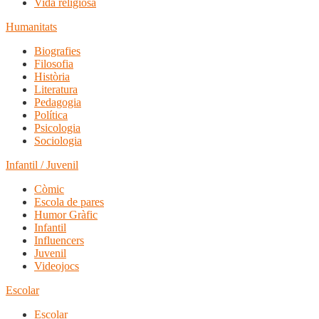
Vida religiosa
Humanitats
Biografies
Filosofia
Història
Literatura
Pedagogia
Política
Psicologia
Sociologia
Infantil / Juvenil
Còmic
Escola de pares
Humor Gràfic
Infantil
Influencers
Juvenil
Videojocs
Escolar
Escolar