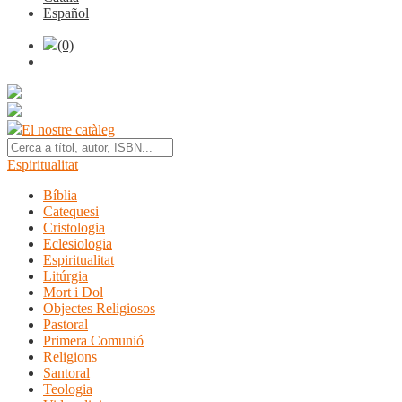
Español
(0)
El nostre catàleg
Espiritualitat
Bíblia
Catequesi
Cristologia
Eclesiologia
Espiritualitat
Litúrgia
Mort i Dol
Objectes Religiosos
Pastoral
Primera Comunió
Religions
Santoral
Teologia