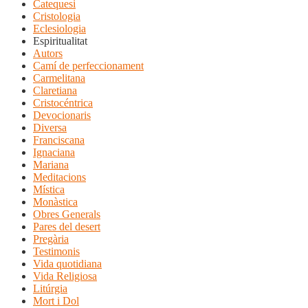
Catequesi
Cristologia
Eclesiologia
Espiritualitat
Autors
Camí de perfeccionament
Carmelitana
Claretiana
Cristocéntrica
Devocionaris
Diversa
Franciscana
Ignaciana
Mariana
Meditacions
Mística
Monàstica
Obres Generals
Pares del desert
Pregària
Testimonis
Vida quotidiana
Vida Religiosa
Litúrgia
Mort i Dol