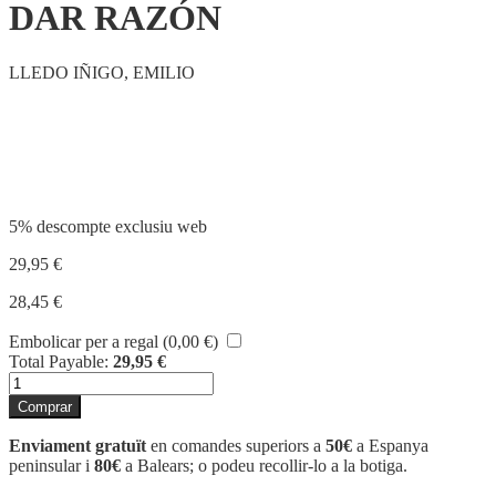
DAR RAZÓN
LLEDO IÑIGO, EMILIO
Compartir
5% descompte exclusiu web
29,95
€
28,45
€
Embolicar per a regal (
0,00
€
)
Total Payable:
29,95
€
quantitat
de
Comprar
DAR
RAZÓN
Enviament gratuït
en comandes superiors a
50€
a Espanya
peninsular i
80€
a Balears; o podeu recollir-lo a la botiga.