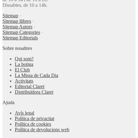
Dissabtes, de 10 a 14h.
Sitemap
·
Sitemap llibres
·
Sitemap Autors
·
Sitemap Categories
·
Sitemap Editorials
Sobre nosaltres
Qui som?
La botiga
El Club
La Missa de Cada Dia
Activitats
Editorial Claret
Distribuïdora Claret
Ajuda
Avís legal
Política de privacitat
Política de cookies
Política de devolucions web