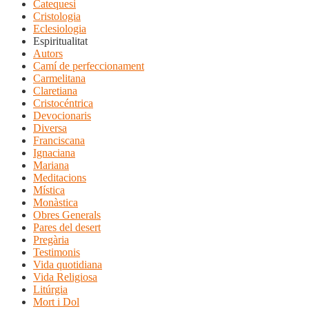
Catequesi
Cristologia
Eclesiologia
Espiritualitat
Autors
Camí de perfeccionament
Carmelitana
Claretiana
Cristocéntrica
Devocionaris
Diversa
Franciscana
Ignaciana
Mariana
Meditacions
Mística
Monàstica
Obres Generals
Pares del desert
Pregària
Testimonis
Vida quotidiana
Vida Religiosa
Litúrgia
Mort i Dol