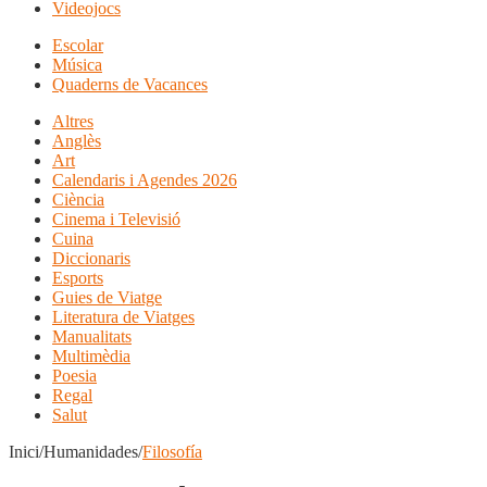
Videojocs
Escolar
Música
Quaderns de Vacances
Altres
Anglès
Art
Calendaris i Agendes 2026
Ciència
Cinema i Televisió
Cuina
Diccionaris
Esports
Guies de Viatge
Literatura de Viatges
Manualitats
Multimèdia
Poesia
Regal
Salut
Inici/Humanidades/
Filosofía