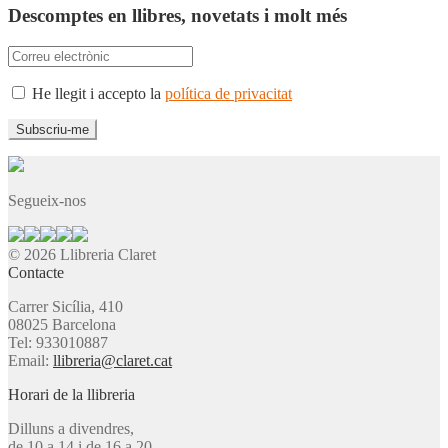
Descomptes en llibres, novetats i molt més
He llegit i accepto la
política de privacitat
Segueix-nos
© 2026 Llibreria Claret
Contacte
Carrer Sicília, 410
08025 Barcelona
Tel: 933010887
Email:
llibreria@claret.cat
Horari de la llibreria
Dilluns a divendres,
de 10 a 14 i de 16 a 20.