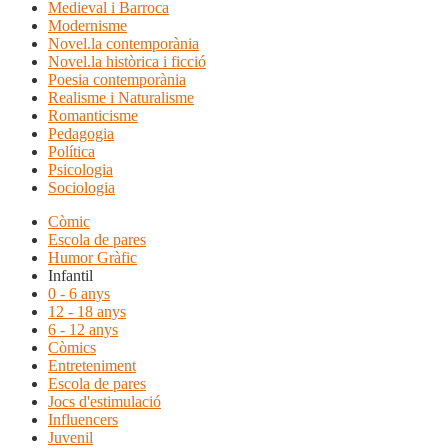
Medieval i Barroca
Modernisme
Novel.la contemporània
Novel.la històrica i ficció
Poesia contemporània
Realisme i Naturalisme
Romanticisme
Pedagogia
Política
Psicologia
Sociologia
Còmic
Escola de pares
Humor Gràfic
Infantil
0 - 6 anys
12 - 18 anys
6 - 12 anys
Còmics
Entreteniment
Escola de pares
Jocs d'estimulació
Influencers
Juvenil