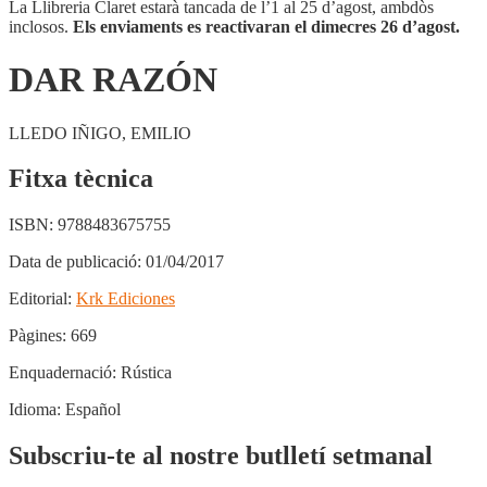
La Llibreria Claret estarà tancada de l’1 al 25 d’agost, ambdòs
inclosos.
Els enviaments es reactivaran el dimecres 26 d’agost.
DAR RAZÓN
LLEDO IÑIGO, EMILIO
Fitxa tècnica
ISBN:
9788483675755
Data de publicació:
01/04/2017
Editorial:
Krk Ediciones
Pàgines:
669
Enquadernació:
Rústica
Idioma:
Español
Subscriu-te al nostre butlletí setmanal