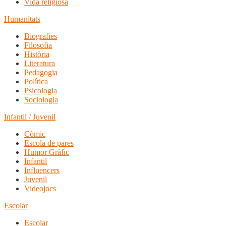
Vida religiosa
Humanitats
Biografies
Filosofia
Història
Literatura
Pedagogia
Política
Psicologia
Sociologia
Infantil / Juvenil
Còmic
Escola de pares
Humor Gràfic
Infantil
Influencers
Juvenil
Videojocs
Escolar
Escolar