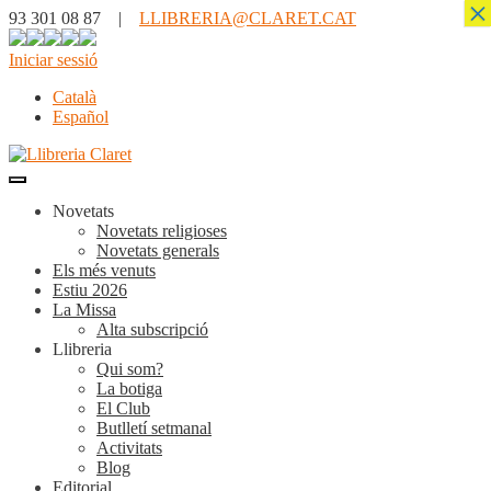
×
93 301 08 87 |
LLIBRERIA@CLARET.CAT
Iniciar sessió
Català
Español
Novetats
Novetats religioses
Novetats generals
Els més venuts
Estiu 2026
La Missa
Alta subscripció
Llibreria
Qui som?
La botiga
El Club
Butlletí setmanal
Activitats
Blog
Editorial