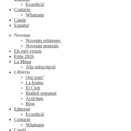
Ecoedició
Contacte
Whatsapp
Català
Español
Novetats
Novetats religioses
Novetats generals
Els més venuts
Estiu 2026
La Missa
Alta subscripció
Llibreria
Qui som?
La botiga
El Club
Butlletí setmanal
Activitats
Blog
Editorial
Ecoedició
Contacte
Whatsapp
Català