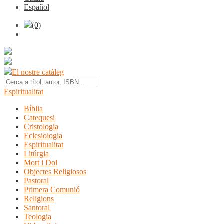
Español
(0)
El nostre catàleg
Espiritualitat
Bíblia
Catequesi
Cristologia
Eclesiologia
Espiritualitat
Litúrgia
Mort i Dol
Objectes Religiosos
Pastoral
Primera Comunió
Religions
Santoral
Teologia