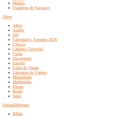
Música
Quaderns de Vacances
Altres
Altres
Anglès
Art
Calendaris i Agendes 2026
Ciència
Cinema i Televisió
Cuina
Diccionaris
Esports
Guies de Viatge
Literatura de Viatges
Manualitats
Multimèdia
Poesia
Regal
Salut
Autors
Editorials
Bíblia