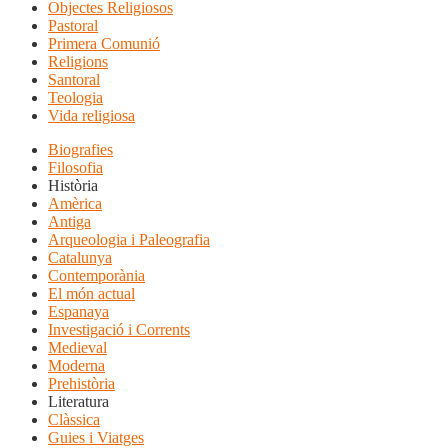
Objectes Religiosos
Pastoral
Primera Comunió
Religions
Santoral
Teologia
Vida religiosa
Biografies
Filosofia
Història
Amèrica
Antiga
Arqueologia i Paleografia
Catalunya
Contemporània
El món actual
Espanaya
Investigació i Corrents
Medieval
Moderna
Prehistòria
Literatura
Clàssica
Guies i Viatges