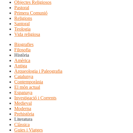
Objectes Religiosos
Pastoral
Primera Comunió
Religions
Santoral
Teologia
Vida religiosa
Biografies
Filosofia
Història
Amèrica
Antiga
Arqueologia i Paleografia
Catalunya
Contemporània
El món actual
Espanaya
Investigació i Corrents
Medieval
Moderna
Prehistòria
Literatura
Clàssica
Guies i Viatges