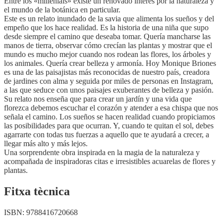
Entre los «millenials» existe un renovado interés por la naturaleza y
el mundo de la botánica en particular.
Este es un relato inundado de la savia que alimenta los sueños y del
empeño que los hace realidad. Es la historia de una niña que supo
desde siempre el camino que deseaba tomar. Quería mancharse las
manos de tierra, observar cómo crecían las plantas y mostrar que el
mundo es mucho mejor cuando nos rodean las flores, los árboles y
los animales. Quería crear belleza y armonía. Hoy Monique Briones
es una de las paisajistas más reconocidas de nuestro país, creadora
de jardines con alma y seguida por miles de personas en Instagram,
a las que seduce con unos paisajes exuberantes de belleza y pasión.
Su relato nos enseña que para crear un jardín y una vida que
florezca debemos escuchar el corazón y atender a esa chispa que nos
señala el camino. Los sueños se hacen realidad cuando propiciamos
las posibilidades para que ocurran. Y, cuando te quitan el sol, debes
agarrarte con todas tus fuerzas a aquello que te ayudará a crecer, a
llegar más alto y más lejos.
Una sorprendente obra inspirada en la magia de la naturaleza y
acompañada de inspiradoras citas e irresistibles acuarelas de flores y
plantas.
Fitxa tècnica
ISBN:
9788416720668