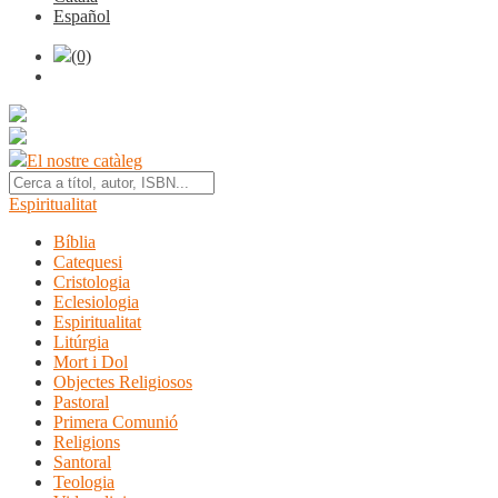
Español
(0)
El nostre catàleg
Espiritualitat
Bíblia
Catequesi
Cristologia
Eclesiologia
Espiritualitat
Litúrgia
Mort i Dol
Objectes Religiosos
Pastoral
Primera Comunió
Religions
Santoral
Teologia