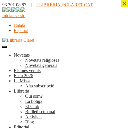
×
93 301 08 87 |
LLIBRERIA@CLARET.CAT
Iniciar sessió
Català
Español
Novetats
Novetats religioses
Novetats generals
Els més venuts
Estiu 2026
La Missa
Alta subscripció
Llibreria
Qui som?
La botiga
El Club
Butlletí setmanal
Activitats
Blog
Editorial