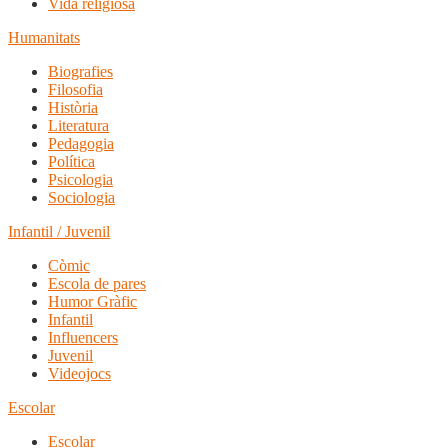
Vida religiosa
Humanitats
Biografies
Filosofia
Història
Literatura
Pedagogia
Política
Psicologia
Sociologia
Infantil / Juvenil
Còmic
Escola de pares
Humor Gràfic
Infantil
Influencers
Juvenil
Videojocs
Escolar
Escolar