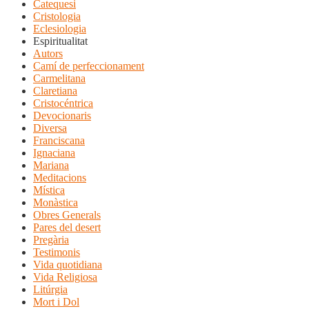
Catequesi
Cristologia
Eclesiologia
Espiritualitat
Autors
Camí de perfeccionament
Carmelitana
Claretiana
Cristocéntrica
Devocionaris
Diversa
Franciscana
Ignaciana
Mariana
Meditacions
Mística
Monàstica
Obres Generals
Pares del desert
Pregària
Testimonis
Vida quotidiana
Vida Religiosa
Litúrgia
Mort i Dol