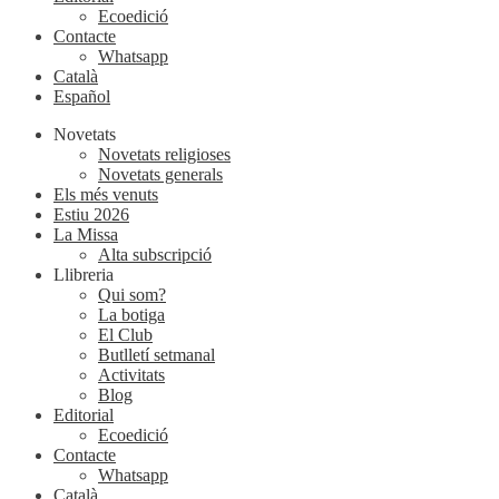
Ecoedició
Contacte
Whatsapp
Català
Español
Novetats
Novetats religioses
Novetats generals
Els més venuts
Estiu 2026
La Missa
Alta subscripció
Llibreria
Qui som?
La botiga
El Club
Butlletí setmanal
Activitats
Blog
Editorial
Ecoedició
Contacte
Whatsapp
Català