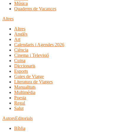
Música
Quaderns de Vacances
Altres
Altres
Anglès
Art
Calendaris i Agendes 2026
Ciència
Cinema i Televisió
Cuina
Diccionaris
Esports
Guies de Viatge
Literatura de Viatges
Manualitats
Multimèdia
Poesia
Regal
Salut
Autors
Editorials
Bíblia