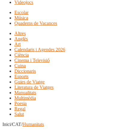
Videojocs
Escolar
Música
Quaderns de Vacances
Altres
Anglès
Art
Calendaris i Agendes 2026
Ciència
Cinema i Televisió
Cuina
Diccionaris
Esports
Guies de Viatge
Literatura de Viatges
Manualitats
Multimèdia
Poesia
Regal
Salut
Inici/CAT/
Humanitats