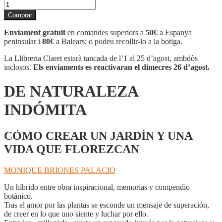
quantitat
de
Comprar
DE
NATURALEZA
Enviament gratuït
en comandes superiors a
50€
a Espanya
INDÓMITA
peninsular i
80€
a Balears; o podeu recollir-lo a la botiga.
La Llibreria Claret estarà tancada de l’1 al 25 d’agost, ambdòs
inclosos.
Els enviaments es reactivaran el dimecres 26 d’agost.
DE NATURALEZA
INDÓMITA
CÓMO CREAR UN JARDÍN Y UNA
VIDA QUE FLOREZCAN
MONIQUE BRIONES PALACIO
Un híbrido entre obra inspiracional, memorias y compendio
botánico.
Tras el amor por las plantas se esconde un mensaje de superación,
de creer en lo que uno siente y luchar por ello.