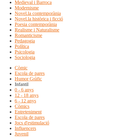
Medieval i Barroca
Modernisme
Novel.la contemporània
Novel.la històrica i ficció
Poesia contemporània
Realisme i Naturalisme
Romanticisme
Pedagogia
Política
Psicologia
Sociologia
Còmic
Escola de pares
Humor Gràfic
Infantil
0 - 6 anys
12 - 18 anys
6 - 12 anys
Còmics
Entreteniment
Escola de pares
Jocs d'estimulació
Influencers
Juvenil