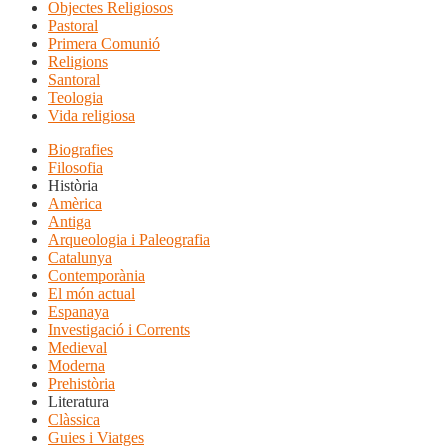
Objectes Religiosos
Pastoral
Primera Comunió
Religions
Santoral
Teologia
Vida religiosa
Biografies
Filosofia
Història
Amèrica
Antiga
Arqueologia i Paleografia
Catalunya
Contemporània
El món actual
Espanaya
Investigació i Corrents
Medieval
Moderna
Prehistòria
Literatura
Clàssica
Guies i Viatges