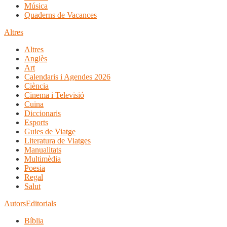
Música
Quaderns de Vacances
Altres
Altres
Anglès
Art
Calendaris i Agendes 2026
Ciència
Cinema i Televisió
Cuina
Diccionaris
Esports
Guies de Viatge
Literatura de Viatges
Manualitats
Multimèdia
Poesia
Regal
Salut
Autors
Editorials
Bíblia