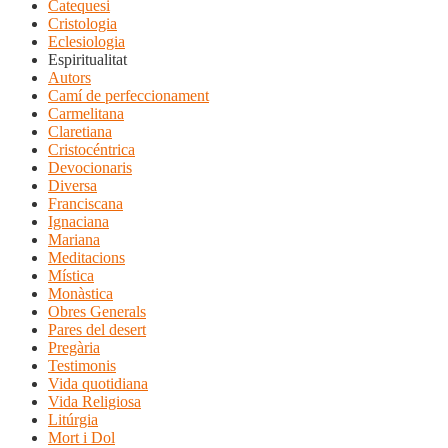
Catequesi
Cristologia
Eclesiologia
Espiritualitat
Autors
Camí de perfeccionament
Carmelitana
Claretiana
Cristocéntrica
Devocionaris
Diversa
Franciscana
Ignaciana
Mariana
Meditacions
Mística
Monàstica
Obres Generals
Pares del desert
Pregària
Testimonis
Vida quotidiana
Vida Religiosa
Litúrgia
Mort i Dol