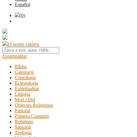
Español
(0)
El nostre catàleg
Espiritualitat
Bíblia
Catequesi
Cristologia
Eclesiologia
Espiritualitat
Litúrgia
Mort i Dol
Objectes Religiosos
Pastoral
Primera Comunió
Religions
Santoral
Teologia