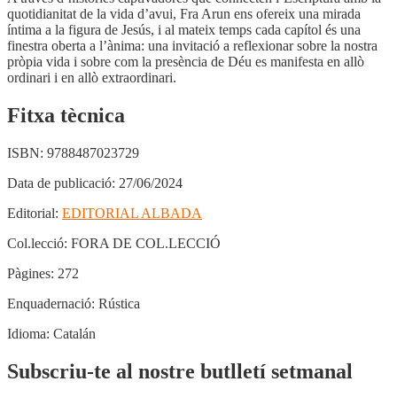
quotidianitat de la vida d’avui, Fra Arun ens ofereix una mirada
íntima a la figura de Jesús, i al mateix temps cada capítol és una
finestra oberta a l’ànima: una invitació a reflexionar sobre la nostra
pròpia vida i sobre com la presència de Déu es manifesta en allò
ordinari i en allò extraordinari.
Fitxa tècnica
ISBN:
9788487023729
Data de publicació:
27/06/2024
Editorial:
EDITORIAL ALBADA
Col.lecció:
FORA DE COL.LECCIÓ
Pàgines:
272
Enquadernació:
Rústica
Idioma:
Catalán
Subscriu-te al nostre butlletí setmanal