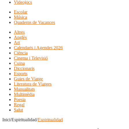
Videojocs
Escolar
Música
Quaderns de Vacances
Altres
Anglès
Art
Calendaris i Agendes 2026
Ciència
Cinema i Televisió
Cuina
Diccionaris
Esports
Guies de Viatge
Literatura de Viatges
Manualitats
Multimèdia
Poesia
Regal
Salut
Inici/Espiritualidad/
Espiritualidad