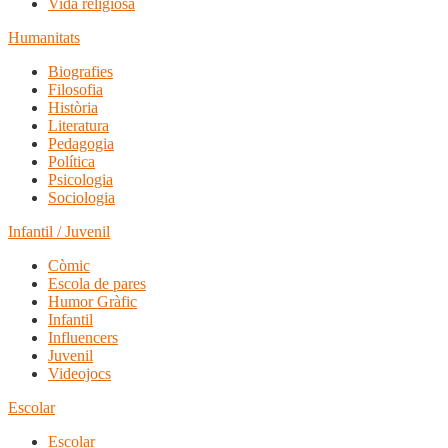
Vida religiosa
Humanitats
Biografies
Filosofia
Història
Literatura
Pedagogia
Política
Psicologia
Sociologia
Infantil / Juvenil
Còmic
Escola de pares
Humor Gràfic
Infantil
Influencers
Juvenil
Videojocs
Escolar
Escolar