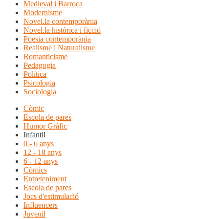
Medieval i Barroca
Modernisme
Novel.la contemporània
Novel.la històrica i ficció
Poesia contemporània
Realisme i Naturalisme
Romanticisme
Pedagogia
Política
Psicologia
Sociologia
Còmic
Escola de pares
Humor Gràfic
Infantil
0 - 6 anys
12 - 18 anys
6 - 12 anys
Còmics
Entreteniment
Escola de pares
Jocs d'estimulació
Influencers
Juvenil