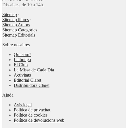
Dissabtes, de 10 a 14h.
Sitemap
·
Sitemap llibres
·
Sitemap Autors
·
Sitemap Categories
·
Sitemap Editorials
Sobre nosaltres
Qui som?
La botiga
El Club
La Missa de Cada Dia
Activitats
Editorial Claret
Distribuïdora Claret
Ajuda
Avís legal
Política de privacitat
Política de cookies
Política de devolucions web