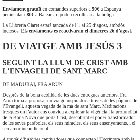
DE
VIATGE
Enviament gratuït
en comandes superiors a
50€
a Espanya
AMB
peninsular i
80€
a Balears; o podeu recollir-lo a la botiga.
JESÚS
3
La Llibreria Claret estarà tancada de l’1 al 25 d’agost, ambdòs
inclosos.
Els enviaments es reactivaran el dimecres 26 d’agost.
DE VIATGE AMB JESÚS 3
SEGUINT LA LLUM DE CRIST AMB
L'ENVAGELI DE SANT MARC
DE MADURAI, FRA ARUN
Després de la bona acollida de les dues entregues anteriors, Fra
Arun torna a proposar un viatge inspirador a través de les pàgines de
l’Evangeli, aquesta vegada de la mà de sant Marc. Meditacions
fresques on l’autor ens convida a explorar la vigència i la profunditat
de la Bona Nova que porta Crist, descobrint el poder transformador
de les seves paràboles, els seus miracles, els seus ensenyaments, i el
seu amor incondicional.
A través d’històries captivadores que connecten l’Escriptura amb la