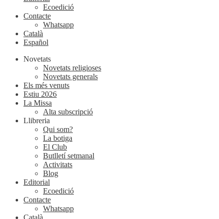
Ecoedició
Contacte
Whatsapp
Català
Español
Novetats
Novetats religioses
Novetats generals
Els més venuts
Estiu 2026
La Missa
Alta subscripció
Llibreria
Qui som?
La botiga
El Club
Butlletí setmanal
Activitats
Blog
Editorial
Ecoedició
Contacte
Whatsapp
Català