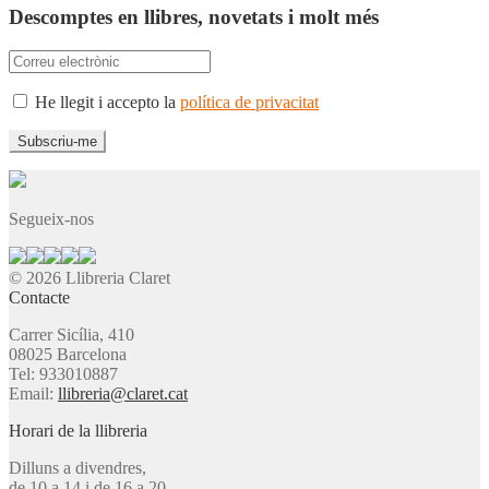
Descomptes en llibres, novetats i molt més
He llegit i accepto la
política de privacitat
Segueix-nos
© 2026 Llibreria Claret
Contacte
Carrer Sicília, 410
08025 Barcelona
Tel: 933010887
Email:
llibreria@claret.cat
Horari de la llibreria
Dilluns a divendres,
de 10 a 14 i de 16 a 20.