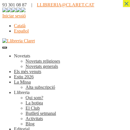
×
93 301 08 87 |
LLIBRERIA@CLARET.CAT
Iniciar sessió
Català
Español
Novetats
Novetats religioses
Novetats generals
Els més venuts
Estiu 2026
La Missa
Alta subscripció
Llibreria
Qui som?
La botiga
El Club
Butlletí setmanal
Activitats
Blog
Editorial