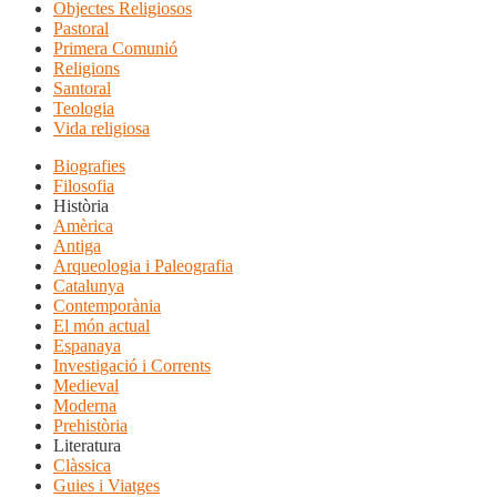
Objectes Religiosos
Pastoral
Primera Comunió
Religions
Santoral
Teologia
Vida religiosa
Biografies
Filosofia
Història
Amèrica
Antiga
Arqueologia i Paleografia
Catalunya
Contemporània
El món actual
Espanaya
Investigació i Corrents
Medieval
Moderna
Prehistòria
Literatura
Clàssica
Guies i Viatges