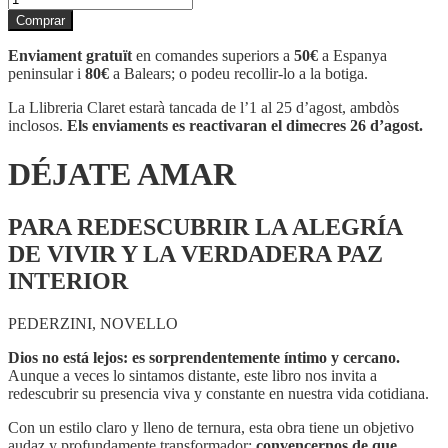
de
Comprar
DÉJATE
AMAR
Enviament gratuït
en comandes superiors a
50€
a Espanya
peninsular i
80€
a Balears; o podeu recollir-lo a la botiga.
La Llibreria Claret estarà tancada de l’1 al 25 d’agost, ambdòs
inclosos.
Els enviaments es reactivaran el dimecres 26 d’agost.
DÉJATE AMAR
PARA REDESCUBRIR LA ALEGRÍA
DE VIVIR Y LA VERDADERA PAZ
INTERIOR
PEDERZINI, NOVELLO
Dios no está lejos: es sorprendentemente íntimo y cercano.
Aunque a veces lo sintamos distante, este libro nos invita a
redescubrir su presencia viva y constante en nuestra vida cotidiana.
Con un estilo claro y lleno de ternura, esta obra tiene un objetivo
audaz y profundamente transformador:
convencernos de que