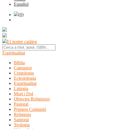
Español
(0)
El nostre catàleg
Espiritualitat
Bíblia
Catequesi
Cristologia
Eclesiologia
Espiritualitat
Litúrgia
Mort i Dol
Objectes Religiosos
Pastoral
Primera Comunió
Religions
Santoral
Teologia