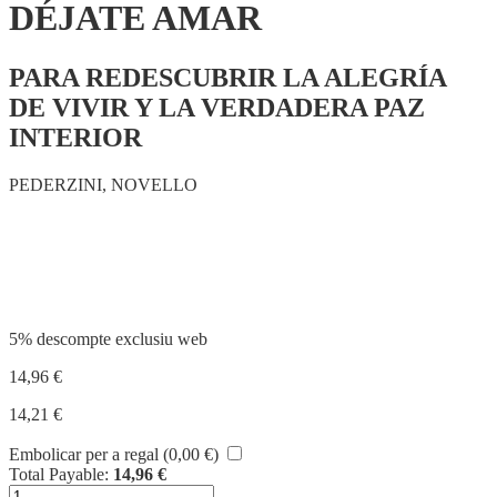
DÉJATE AMAR
PARA REDESCUBRIR LA ALEGRÍA
DE VIVIR Y LA VERDADERA PAZ
INTERIOR
PEDERZINI, NOVELLO
Compartir
5% descompte exclusiu web
14,96
€
14,21
€
Embolicar per a regal (
0,00
€
)
Total Payable:
14,96
€
quantitat