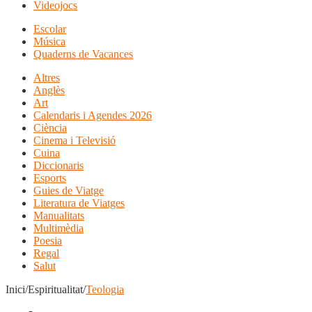
Videojocs
Escolar
Música
Quaderns de Vacances
Altres
Anglès
Art
Calendaris i Agendes 2026
Ciència
Cinema i Televisió
Cuina
Diccionaris
Esports
Guies de Viatge
Literatura de Viatges
Manualitats
Multimèdia
Poesia
Regal
Salut
Inici/Espiritualitat/
Teologia