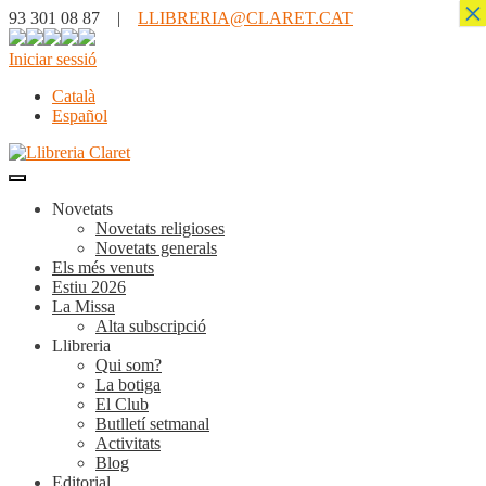
×
93 301 08 87 |
LLIBRERIA@CLARET.CAT
Iniciar sessió
Català
Español
Novetats
Novetats religioses
Novetats generals
Els més venuts
Estiu 2026
La Missa
Alta subscripció
Llibreria
Qui som?
La botiga
El Club
Butlletí setmanal
Activitats
Blog
Editorial