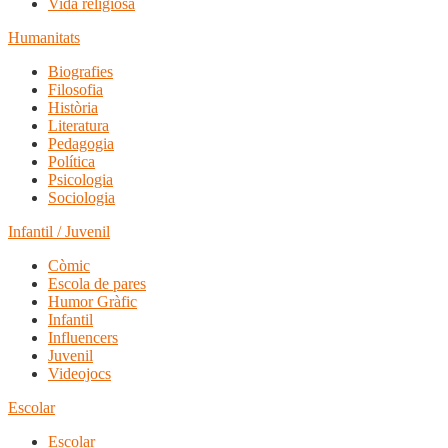
Vida religiosa
Humanitats
Biografies
Filosofia
Història
Literatura
Pedagogia
Política
Psicologia
Sociologia
Infantil / Juvenil
Còmic
Escola de pares
Humor Gràfic
Infantil
Influencers
Juvenil
Videojocs
Escolar
Escolar