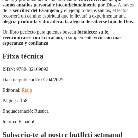
somos amados personal e incondicionalmente por Dios
. A través
de la
sencillez del Evangelio
y el ejemplo de los santos, el lector
recorrerá un camino espiritual que lo llevará a experimentar una
alegría profunda y duradera: la alegría de saberse hijo de Dios
.
Un libro perfecto para quienes buscan
fortalecer su fe
,
reencontrarse con la oración
, o simplemente
vivir con más
esperanza y confianza
.
Fitxa tècnica
ISBN:
9788432169892
Data de publicació:
01/04/2025
Editorial:
Rialp
Pàgines:
158
Enquadernació:
Rústica
Idioma:
Español
Subscriu-te al nostre butlletí setmanal