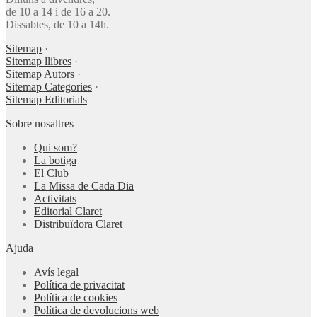
de 10 a 14 i de 16 a 20.
Dissabtes, de 10 a 14h.
Sitemap
·
Sitemap llibres
·
Sitemap Autors
·
Sitemap Categories
·
Sitemap Editorials
Sobre nosaltres
Qui som?
La botiga
El Club
La Missa de Cada Dia
Activitats
Editorial Claret
Distribuïdora Claret
Ajuda
Avís legal
Política de privacitat
Política de cookies
Política de devolucions web