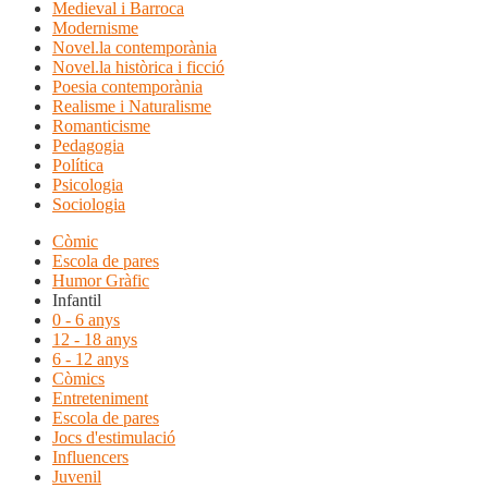
Medieval i Barroca
Modernisme
Novel.la contemporània
Novel.la històrica i ficció
Poesia contemporània
Realisme i Naturalisme
Romanticisme
Pedagogia
Política
Psicologia
Sociologia
Còmic
Escola de pares
Humor Gràfic
Infantil
0 - 6 anys
12 - 18 anys
6 - 12 anys
Còmics
Entreteniment
Escola de pares
Jocs d'estimulació
Influencers
Juvenil