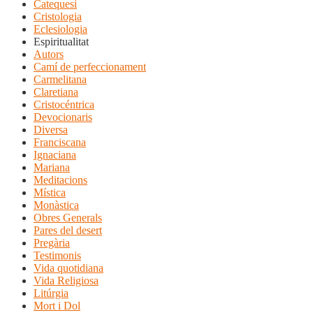
Catequesi
Cristologia
Eclesiologia
Espiritualitat
Autors
Camí de perfeccionament
Carmelitana
Claretiana
Cristocéntrica
Devocionaris
Diversa
Franciscana
Ignaciana
Mariana
Meditacions
Mística
Monàstica
Obres Generals
Pares del desert
Pregària
Testimonis
Vida quotidiana
Vida Religiosa
Litúrgia
Mort i Dol