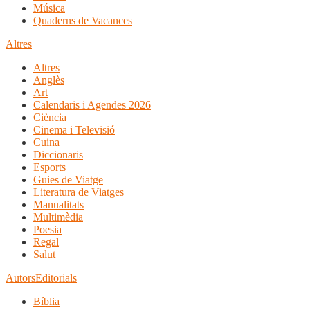
Música
Quaderns de Vacances
Altres
Altres
Anglès
Art
Calendaris i Agendes 2026
Ciència
Cinema i Televisió
Cuina
Diccionaris
Esports
Guies de Viatge
Literatura de Viatges
Manualitats
Multimèdia
Poesia
Regal
Salut
Autors
Editorials
Bíblia