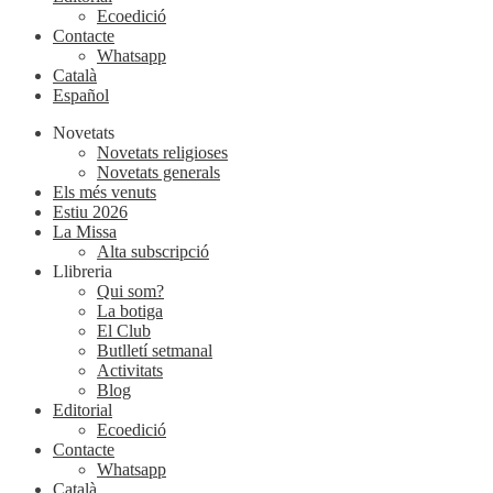
Ecoedició
Contacte
Whatsapp
Català
Español
Novetats
Novetats religioses
Novetats generals
Els més venuts
Estiu 2026
La Missa
Alta subscripció
Llibreria
Qui som?
La botiga
El Club
Butlletí setmanal
Activitats
Blog
Editorial
Ecoedició
Contacte
Whatsapp
Català