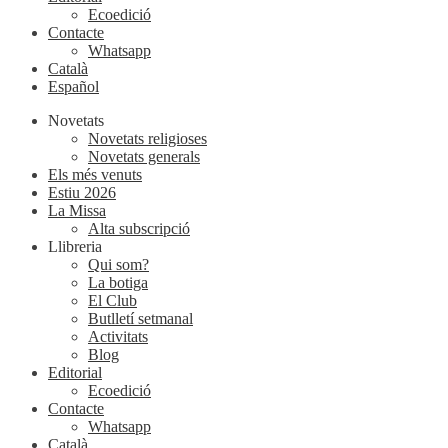
Ecoedició
Contacte
Whatsapp
Català
Español
Novetats
Novetats religioses
Novetats generals
Els més venuts
Estiu 2026
La Missa
Alta subscripció
Llibreria
Qui som?
La botiga
El Club
Butlletí setmanal
Activitats
Blog
Editorial
Ecoedició
Contacte
Whatsapp
Català