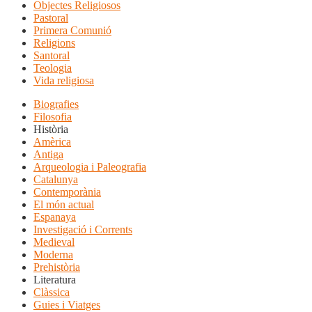
Objectes Religiosos
Pastoral
Primera Comunió
Religions
Santoral
Teologia
Vida religiosa
Biografies
Filosofia
Història
Amèrica
Antiga
Arqueologia i Paleografia
Catalunya
Contemporània
El món actual
Espanaya
Investigació i Corrents
Medieval
Moderna
Prehistòria
Literatura
Clàssica
Guies i Viatges