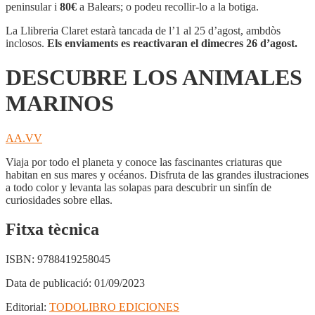
ANIMALES
peninsular i
80€
a Balears; o podeu recollir-lo a la botiga.
MARINOS
La Llibreria Claret estarà tancada de l’1 al 25 d’agost, ambdòs
inclosos.
Els enviaments es reactivaran el dimecres 26 d’agost.
DESCUBRE LOS ANIMALES
MARINOS
AA.VV
Viaja por todo el planeta y conoce las fascinantes criaturas que
habitan en sus mares y océanos. Disfruta de las grandes ilustraciones
a todo color y levanta las solapas para descubrir un sinfín de
curiosidades sobre ellas.
Fitxa tècnica
ISBN:
9788419258045
Data de publicació:
01/09/2023
Editorial:
TODOLIBRO EDICIONES