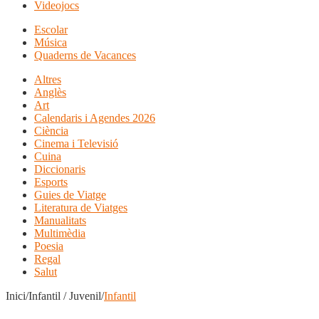
Videojocs
Escolar
Música
Quaderns de Vacances
Altres
Anglès
Art
Calendaris i Agendes 2026
Ciència
Cinema i Televisió
Cuina
Diccionaris
Esports
Guies de Viatge
Literatura de Viatges
Manualitats
Multimèdia
Poesia
Regal
Salut
Inici/Infantil / Juvenil/
Infantil