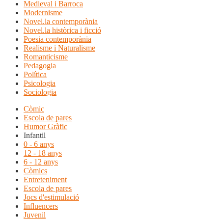
Medieval i Barroca
Modernisme
Novel.la contemporània
Novel.la històrica i ficció
Poesia contemporània
Realisme i Naturalisme
Romanticisme
Pedagogia
Política
Psicologia
Sociologia
Còmic
Escola de pares
Humor Gràfic
Infantil
0 - 6 anys
12 - 18 anys
6 - 12 anys
Còmics
Entreteniment
Escola de pares
Jocs d'estimulació
Influencers
Juvenil