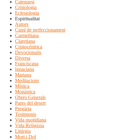
Catequesi
Cristologia
Eclesiologia
Espiritualitat
Autors
Camí de perfeccionament
Carmelitana
Claretiana
Cristocéntrica
Devocionaris
Diversa
Franciscana
Ignaciana
Mariana
Meditacions
Mística
Monàstica
Obres Generals
Pares del desert
Pregària
Testimonis
Vida quotidiana
Vida Religiosa
Litúrgia
Mort i Dol