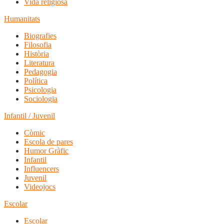
Vida religiosa
Humanitats
Biografies
Filosofia
Història
Literatura
Pedagogia
Política
Psicologia
Sociologia
Infantil / Juvenil
Còmic
Escola de pares
Humor Gràfic
Infantil
Influencers
Juvenil
Videojocs
Escolar
Escolar