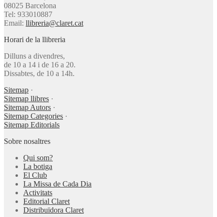
08025 Barcelona
Tel: 933010887
Email:
llibreria@claret.cat
Horari de la llibreria
Dilluns a divendres,
de 10 a 14 i de 16 a 20.
Dissabtes, de 10 a 14h.
Sitemap
·
Sitemap llibres
·
Sitemap Autors
·
Sitemap Categories
·
Sitemap Editorials
Sobre nosaltres
Qui som?
La botiga
El Club
La Missa de Cada Dia
Activitats
Editorial Claret
Distribuïdora Claret