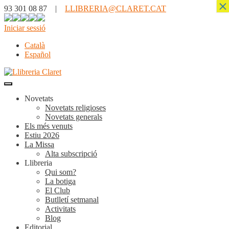
×
93 301 08 87 |
LLIBRERIA@CLARET.CAT
Iniciar sessió
Català
Español
Novetats
Novetats religioses
Novetats generals
Els més venuts
Estiu 2026
La Missa
Alta subscripció
Llibreria
Qui som?
La botiga
El Club
Butlletí setmanal
Activitats
Blog
Editorial