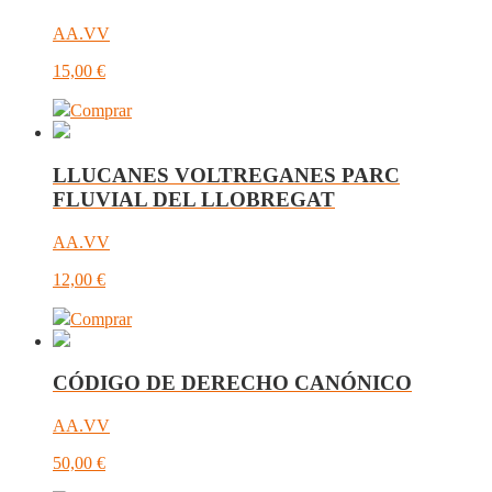
AA.VV
15,00
€
Comprar
LLUCANES VOLTREGANES PARC
FLUVIAL DEL LLOBREGAT
AA.VV
12,00
€
Comprar
CÓDIGO DE DERECHO CANÓNICO
AA.VV
50,00
€