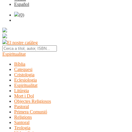
Español
(0)
El nostre catàleg
Espiritualitat
Bíblia
Catequesi
Cristologia
Eclesiologia
Espiritualitat
Litúrgia
Mort i Dol
Objectes Religiosos
Pastoral
Primera Comunió
Religions
Santoral
Teologia