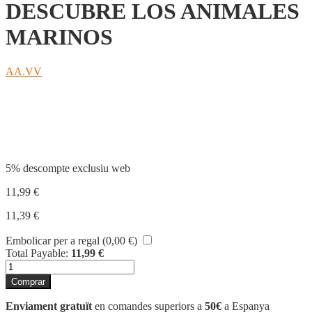
DESCUBRE LOS ANIMALES
MARINOS
AA.VV
Compartir
5% descompte exclusiu web
11,99
€
11,39
€
Embolicar per a regal (
0,00
€
)
Total Payable:
11,99
€
quantitat
de
Comprar
DESCUBRE
LOS
Enviament gratuït
en comandes superiors a
50€
a Espanya