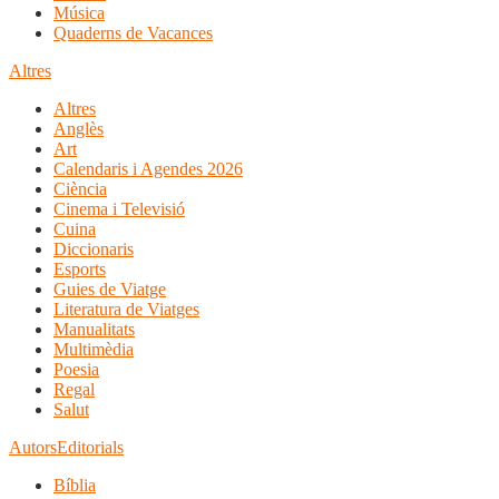
Música
Quaderns de Vacances
Altres
Altres
Anglès
Art
Calendaris i Agendes 2026
Ciència
Cinema i Televisió
Cuina
Diccionaris
Esports
Guies de Viatge
Literatura de Viatges
Manualitats
Multimèdia
Poesia
Regal
Salut
Autors
Editorials
Bíblia