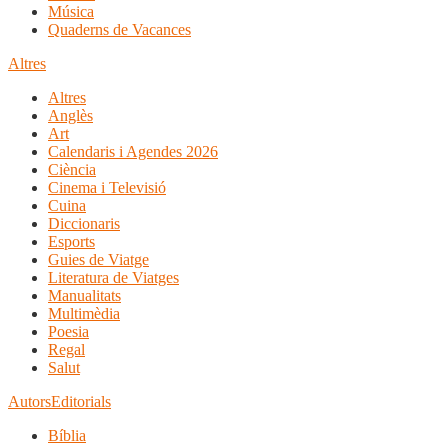
Música
Quaderns de Vacances
Altres
Altres
Anglès
Art
Calendaris i Agendes 2026
Ciència
Cinema i Televisió
Cuina
Diccionaris
Esports
Guies de Viatge
Literatura de Viatges
Manualitats
Multimèdia
Poesia
Regal
Salut
Autors
Editorials
Bíblia