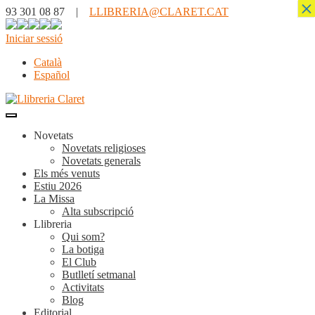
×
93 301 08 87 |
LLIBRERIA@CLARET.CAT
Iniciar sessió
Català
Español
Novetats
Novetats religioses
Novetats generals
Els més venuts
Estiu 2026
La Missa
Alta subscripció
Llibreria
Qui som?
La botiga
El Club
Butlletí setmanal
Activitats
Blog
Editorial