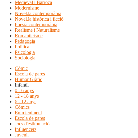
Medieval i Barroca
Modernisme
Novel.la contemporània
Novel.la històrica i ficció
Poesia contemporània
Realisme i Naturalisme
Romanticisme
Pedagogia
Política
Psicologia
Sociologia
Còmic
Escola de pares
Humor Gràfic
Infantil
0 - 6 anys
12 - 18 anys
6 - 12 anys
Còmics
Entreteniment
Escola de pares
Jocs d'estimulació
Influencers
Juvenil