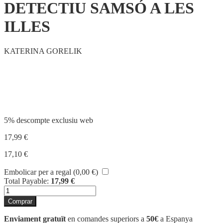
DETECTIU SAMSÓ A LES
ILLES
KATERINA GORELIK
Compartir
5% descompte exclusiu web
17,99
€
17,10
€
Embolicar per a regal (
0,00
€
)
Total Payable:
17,99
€
quantitat
de
Comprar
DETECTIU
SAMSÓ
Enviament gratuït
en comandes superiors a
50€
a Espanya