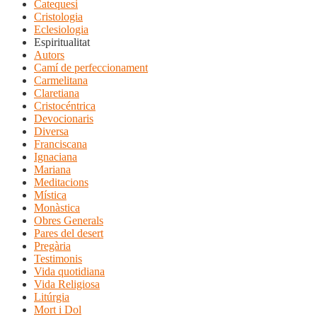
Catequesi
Cristologia
Eclesiologia
Espiritualitat
Autors
Camí de perfeccionament
Carmelitana
Claretiana
Cristocéntrica
Devocionaris
Diversa
Franciscana
Ignaciana
Mariana
Meditacions
Mística
Monàstica
Obres Generals
Pares del desert
Pregària
Testimonis
Vida quotidiana
Vida Religiosa
Litúrgia
Mort i Dol