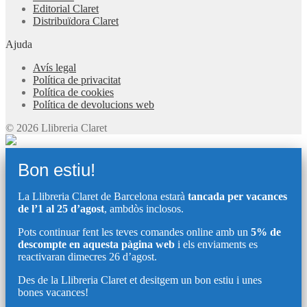
Editorial Claret
Distribuïdora Claret
Ajuda
Avís legal
Política de privacitat
Política de cookies
Política de devolucions web
© 2026 Llibreria Claret
Bon estiu!
La Llibreria Claret de Barcelona estarà
tancada per vacances
de l’1 al 25 d’agost
, ambdòs inclosos.
Pots continuar fent les teves comandes online amb un
5% de
descompte en aquesta pàgina web
i els enviaments es
reactivaran dimecres 26 d’agost.
Des de la Llibreria Claret et desitgem un bon estiu i unes
bones vacances!