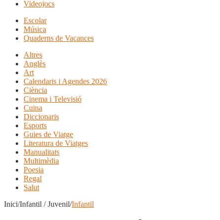
Videojocs
Escolar
Música
Quaderns de Vacances
Altres
Anglès
Art
Calendaris i Agendes 2026
Ciència
Cinema i Televisió
Cuina
Diccionaris
Esports
Guies de Viatge
Literatura de Viatges
Manualitats
Multimèdia
Poesia
Regal
Salut
Inici/Infantil / Juvenil/
Infantil