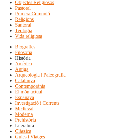
Objectes Religiosos
Pastoral
Primera Comunió
Religions
Santoral
Teologia
Vida religiosa
Biografies
Filosofia
Història
Amèrica
Antiga
Arqueologia i Paleografia
Catalunya
Contemporània
El món actual
Espanaya
Investigació i Corrents
Medieval
Moderna
Prehistòria
Literatura
Clàssica
Guies i Viatges