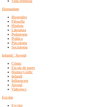
Vida religiosa
Humanitats
Biografies
Filosofia
Història
Literatura
Pedagogia
Política
Psicologia
Sociologia
Infantil / Juvenil
Còmic
Escola de pares
Humor Gràfic
Infantil
Influencers
Juvenil
Videojocs
Escolar
Escolar