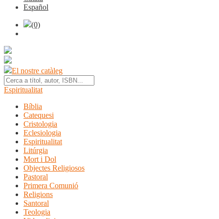
Español
(0)
El nostre catàleg
Espiritualitat
Bíblia
Catequesi
Cristologia
Eclesiologia
Espiritualitat
Litúrgia
Mort i Dol
Objectes Religiosos
Pastoral
Primera Comunió
Religions
Santoral
Teologia