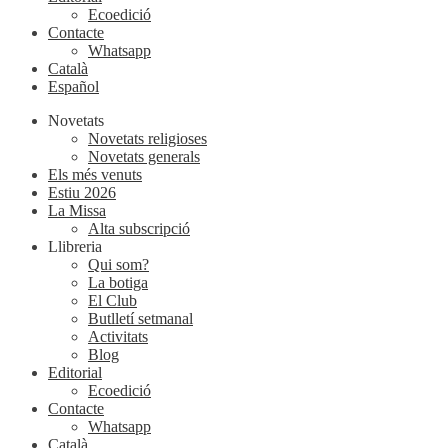
Ecoedició
Contacte
Whatsapp
Català
Español
Novetats
Novetats religioses
Novetats generals
Els més venuts
Estiu 2026
La Missa
Alta subscripció
Llibreria
Qui som?
La botiga
El Club
Butlletí setmanal
Activitats
Blog
Editorial
Ecoedició
Contacte
Whatsapp
Català