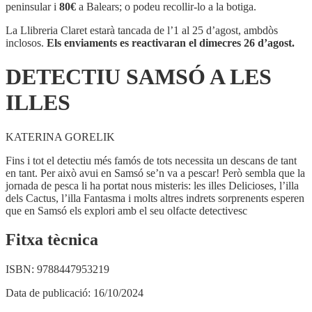
A
peninsular i
80€
a Balears; o podeu recollir-lo a la botiga.
LES
ILLES
La Llibreria Claret estarà tancada de l’1 al 25 d’agost, ambdòs
inclosos.
Els enviaments es reactivaran el dimecres 26 d’agost.
DETECTIU SAMSÓ A LES
ILLES
KATERINA GORELIK
Fins i tot el detectiu més famós de tots necessita un descans de tant
en tant. Per això avui en Samsó se’n va a pescar! Però sembla que la
jornada de pesca li ha portat nous misteris: les illes Delicioses, l’illa
dels Cactus, l’illa Fantasma i molts altres indrets sorprenents esperen
que en Samsó els explori amb el seu olfacte detectivesc
Fitxa tècnica
ISBN:
9788447953219
Data de publicació:
16/10/2024