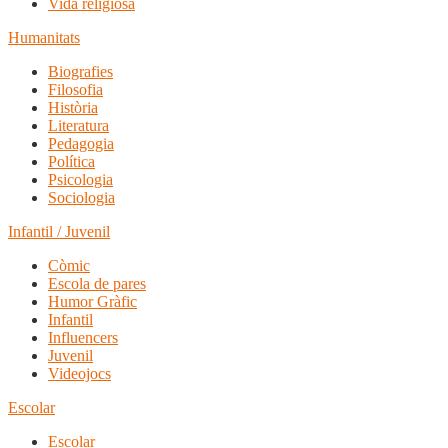
Vida religiosa
Humanitats
Biografies
Filosofia
Història
Literatura
Pedagogia
Política
Psicologia
Sociologia
Infantil / Juvenil
Còmic
Escola de pares
Humor Gràfic
Infantil
Influencers
Juvenil
Videojocs
Escolar
Escolar