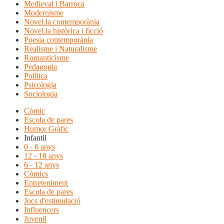
Medieval i Barroca
Modernisme
Novel.la contemporània
Novel.la històrica i ficció
Poesia contemporània
Realisme i Naturalisme
Romanticisme
Pedagogia
Política
Psicologia
Sociologia
Còmic
Escola de pares
Humor Gràfic
Infantil
0 - 6 anys
12 - 18 anys
6 - 12 anys
Còmics
Entreteniment
Escola de pares
Jocs d'estimulació
Influencers
Juvenil