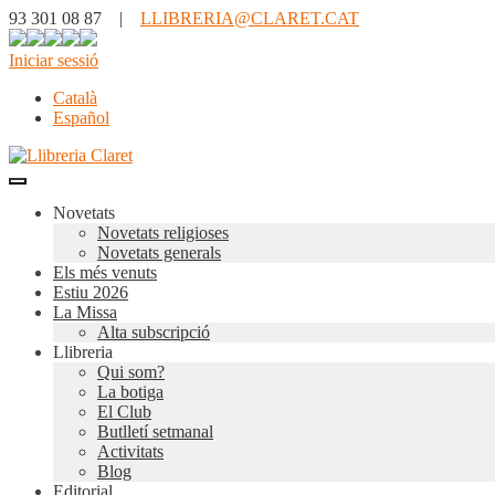
93 301 08 87 |
LLIBRERIA@CLARET.CAT
Iniciar sessió
Català
Español
Novetats
Novetats religioses
Novetats generals
Els més venuts
Estiu 2026
La Missa
Alta subscripció
Llibreria
Qui som?
La botiga
El Club
Butlletí setmanal
Activitats
Blog
Editorial