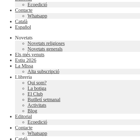
Ecoedició
Contacte
Whatsapp
Català
Español
Novetats
Novetats religioses
Novetats generals
Els més venuts
Estiu 2026
La Missa
Alta subscripció
Llibreria
Qui som?
La botiga
El Club
Butlletí setmanal
Activitats
Blog
Editorial
Ecoedició
Contacte
Whatsapp
Català