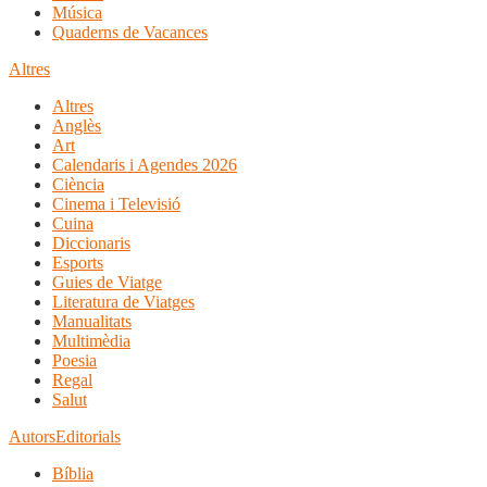
Música
Quaderns de Vacances
Altres
Altres
Anglès
Art
Calendaris i Agendes 2026
Ciència
Cinema i Televisió
Cuina
Diccionaris
Esports
Guies de Viatge
Literatura de Viatges
Manualitats
Multimèdia
Poesia
Regal
Salut
Autors
Editorials
Bíblia