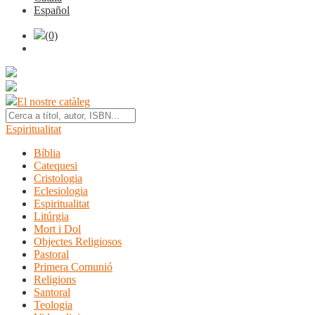
Español
(0)
El nostre catàleg
Espiritualitat
Bíblia
Catequesi
Cristologia
Eclesiologia
Espiritualitat
Litúrgia
Mort i Dol
Objectes Religiosos
Pastoral
Primera Comunió
Religions
Santoral
Teologia