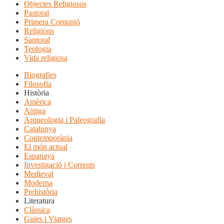
Objectes Religiosos
Pastoral
Primera Comunió
Religions
Santoral
Teologia
Vida religiosa
Biografies
Filosofia
Història
Amèrica
Antiga
Arqueologia i Paleografia
Catalunya
Contemporània
El món actual
Espanaya
Investigació i Corrents
Medieval
Moderna
Prehistòria
Literatura
Clàssica
Guies i Viatges