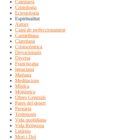
Catequesi
Cristologia
Eclesiologia
Espiritualitat
Autors
Camí de perfeccionament
Carmelitana
Claretiana
Cristocéntrica
Devocionaris
Diversa
Franciscana
Ignaciana
Mariana
Meditacions
Mística
Monàstica
Obres Generals
Pares del desert
Pregària
Testimonis
Vida quotidiana
Vida Religiosa
Litúrgia
Mort i Dol