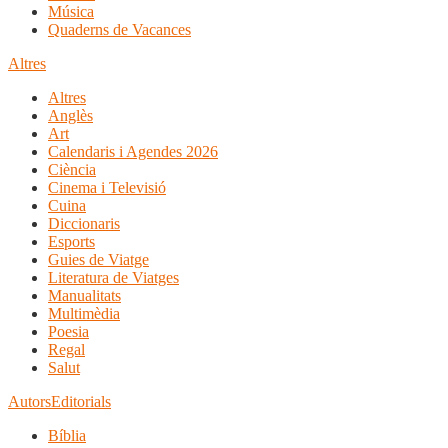
Música
Quaderns de Vacances
Altres
Altres
Anglès
Art
Calendaris i Agendes 2026
Ciència
Cinema i Televisió
Cuina
Diccionaris
Esports
Guies de Viatge
Literatura de Viatges
Manualitats
Multimèdia
Poesia
Regal
Salut
Autors
Editorials
Bíblia