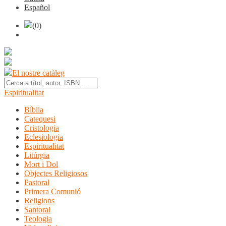
Español
(0)
El nostre catàleg
Espiritualitat
Bíblia
Catequesi
Cristologia
Eclesiologia
Espiritualitat
Litúrgia
Mort i Dol
Objectes Religiosos
Pastoral
Primera Comunió
Religions
Santoral
Teologia