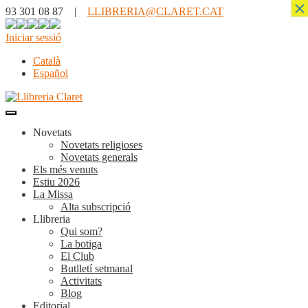
×
93 301 08 87 |
LLIBRERIA@CLARET.CAT
Iniciar sessió
Català
Español
Novetats
Novetats religioses
Novetats generals
Els més venuts
Estiu 2026
La Missa
Alta subscripció
Llibreria
Qui som?
La botiga
El Club
Butlletí setmanal
Activitats
Blog
Editorial