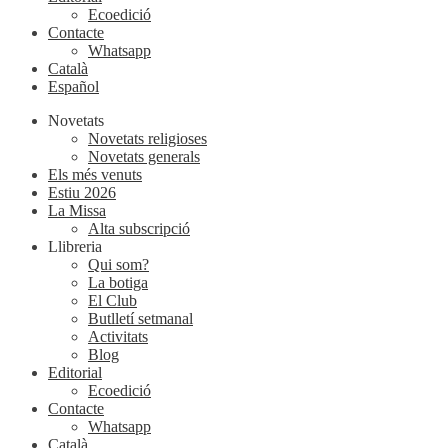
Ecoedició
Contacte
Whatsapp
Català
Español
Novetats
Novetats religioses
Novetats generals
Els més venuts
Estiu 2026
La Missa
Alta subscripció
Llibreria
Qui som?
La botiga
El Club
Butlletí setmanal
Activitats
Blog
Editorial
Ecoedició
Contacte
Whatsapp
Català