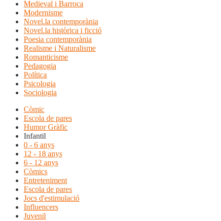
Medieval i Barroca
Modernisme
Novel.la contemporània
Novel.la històrica i ficció
Poesia contemporània
Realisme i Naturalisme
Romanticisme
Pedagogia
Política
Psicologia
Sociologia
Còmic
Escola de pares
Humor Gràfic
Infantil
0 - 6 anys
12 - 18 anys
6 - 12 anys
Còmics
Entreteniment
Escola de pares
Jocs d'estimulació
Influencers
Juvenil