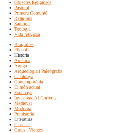
Objectes Religiosos
Pastoral
Primera Comunió
Religions
Santoral
Teologia
Vida religiosa
Biografies
Filosofia
Història
Amèrica
Antiga
Arqueologia i Paleografia
Catalunya
Contemporània
El món actual
Espanaya
Investigació i Corrents
Medieval
Moderna
Prehistòria
Literatura
Clàssica
Guies i Viatges