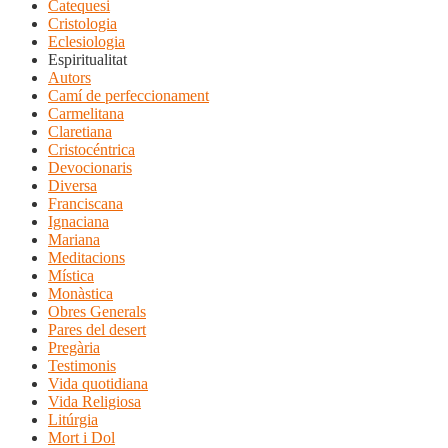
Catequesi
Cristologia
Eclesiologia
Espiritualitat
Autors
Camí de perfeccionament
Carmelitana
Claretiana
Cristocéntrica
Devocionaris
Diversa
Franciscana
Ignaciana
Mariana
Meditacions
Mística
Monàstica
Obres Generals
Pares del desert
Pregària
Testimonis
Vida quotidiana
Vida Religiosa
Litúrgia
Mort i Dol