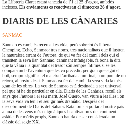
La Llibreria Claret estarà tancada de l’1 al 25 d’agost, ambdòs
inclosos.
Els enviaments es reactivaran el dimecres 26 d’agost.
DIARIS DE LES CÀNARIES
SANMAO
Sanmao és camí, és recerca i és vida, però sobretot és llibertat.
Chenping, Echo, Sanmao: tres noms, tres nacionalitats que il·lustren
la naturalesa errant de l’autora, de qui va fer del camí i dels qui el
transiten la seva llar. Sanmao, caminant infatigable, fa bona la dita
que la vàlua i la quantitat del tresor són sempre ínfimes si se les
compara amb l’aventura que les va precedir; per gran que sigui el
botí, sempre significa el mateix: l’arribada a un final, a un punt de no
retorn, al nostre destí. Sanmao va fer del camí i la seva vida la més
gran de les obres. La veu de Sanmao està destinada a ser universal
pel que hi ha de particular en ella. Diaris de les Canàries, recull els
anys que l’autora i el seu marit, José Quero, van viure a les illes i on
la seva vida va tenir el seu gir més dramàtic. Després del
descobriment de Diaris del Sàhara. Rata torna a portar al nostre país
a una de les veus més enigmàtiques i captivadores del continent
asiàtic. Per mèrits propis, Sanmao hauria de ser considerada un
clàssic del segle XX.