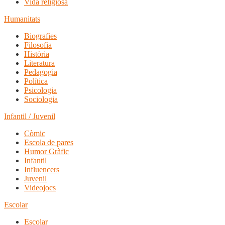
Vida religiosa
Humanitats
Biografies
Filosofia
Història
Literatura
Pedagogia
Política
Psicologia
Sociologia
Infantil / Juvenil
Còmic
Escola de pares
Humor Gràfic
Infantil
Influencers
Juvenil
Videojocs
Escolar
Escolar