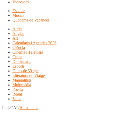
Videojocs
Escolar
Música
Quaderns de Vacances
Altres
Anglès
Art
Calendaris i Agendes 2026
Ciència
Cinema i Televisió
Cuina
Diccionaris
Esports
Guies de Viatge
Literatura de Viatges
Manualitats
Multimèdia
Poesia
Regal
Salut
Inici/CAT/
Humanitats