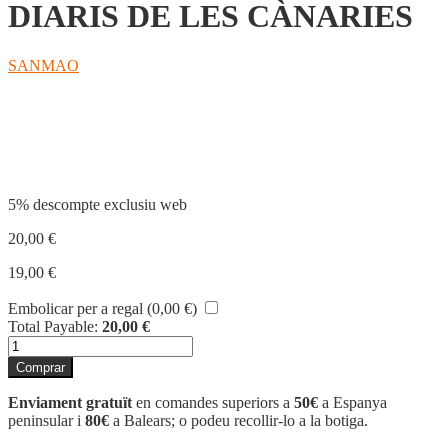
DIARIS DE LES CÀNARIES
SANMAO
Compartir
5% descompte exclusiu web
20,00
€
19,00
€
Embolicar per a regal (
0,00
€
)
Total Payable:
20,00
€
quantitat
de
Comprar
DIARIS
DE
Enviament gratuït
en comandes superiors a
50€
a Espanya
LES
peninsular i
80€
a Balears; o podeu recollir-lo a la botiga.
CÀNARIES