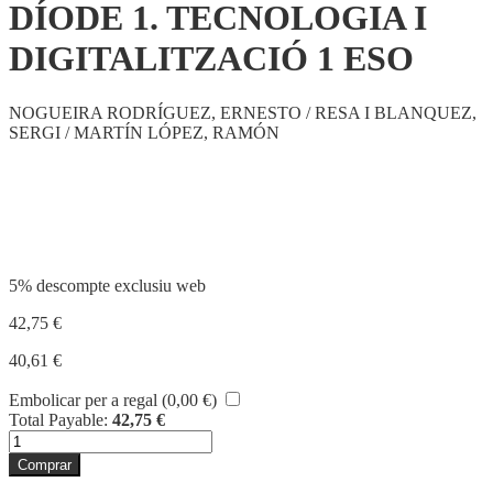
DÍODE 1. TECNOLOGIA I
DIGITALITZACIÓ 1 ESO
NOGUEIRA RODRÍGUEZ, ERNESTO / RESA I BLANQUEZ,
SERGI / MARTÍN LÓPEZ, RAMÓN
Compartir
5% descompte exclusiu web
42,75
€
40,61
€
Embolicar per a regal (
0,00
€
)
Total Payable:
42,75
€
quantitat
de
Comprar
DÍODE