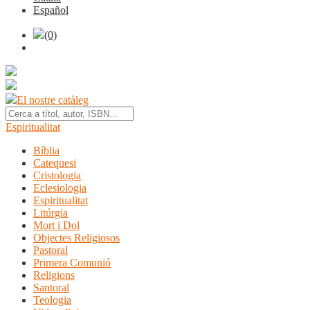
Español
(0)
El nostre catàleg
Espiritualitat
Bíblia
Catequesi
Cristologia
Eclesiologia
Espiritualitat
Litúrgia
Mort i Dol
Objectes Religiosos
Pastoral
Primera Comunió
Religions
Santoral
Teologia