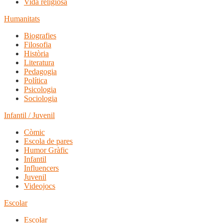
Vida religiosa
Humanitats
Biografies
Filosofia
Història
Literatura
Pedagogia
Política
Psicologia
Sociologia
Infantil / Juvenil
Còmic
Escola de pares
Humor Gràfic
Infantil
Influencers
Juvenil
Videojocs
Escolar
Escolar