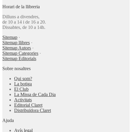
Horari de la llibreria
Dilluns a divendres,
de 10 a 14 i de 16 a 20.
Dissabtes, de 10 a 14h.
Sitemap
·
Sitemap llibres
·
Sitemap Autors
·
Sitemap Categories
·
Sitemap Editorials
Sobre nosaltres
Qui som?
La botiga
El Club
La Missa de Cada Dia
Activitats
Editorial Claret
Distribuïdora Claret
Ajuda
Avís legal