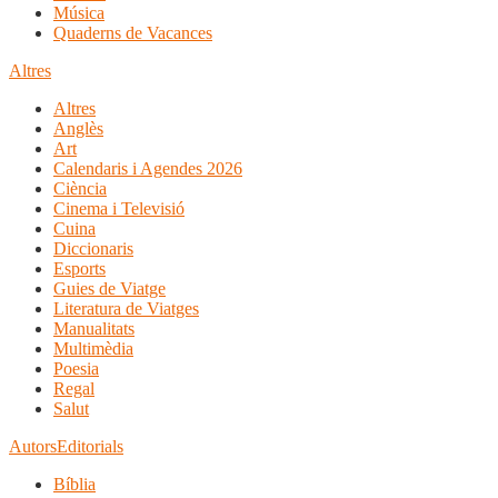
Música
Quaderns de Vacances
Altres
Altres
Anglès
Art
Calendaris i Agendes 2026
Ciència
Cinema i Televisió
Cuina
Diccionaris
Esports
Guies de Viatge
Literatura de Viatges
Manualitats
Multimèdia
Poesia
Regal
Salut
Autors
Editorials
Bíblia