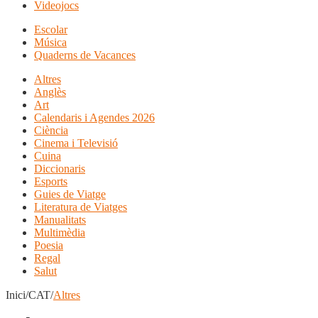
Videojocs
Escolar
Música
Quaderns de Vacances
Altres
Anglès
Art
Calendaris i Agendes 2026
Ciència
Cinema i Televisió
Cuina
Diccionaris
Esports
Guies de Viatge
Literatura de Viatges
Manualitats
Multimèdia
Poesia
Regal
Salut
Inici/CAT/
Altres