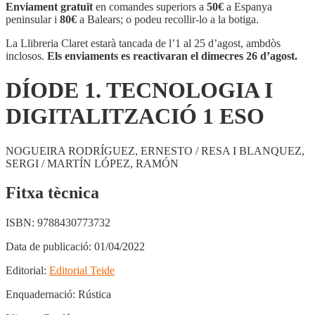
1.
Enviament gratuït
en comandes superiors a
50€
a Espanya
TECNOLOGIA
peninsular i
80€
a Balears; o podeu recollir-lo a la botiga.
I
DIGITALITZACIÓ
La Llibreria Claret estarà tancada de l’1 al 25 d’agost, ambdòs
1
inclosos.
Els enviaments es reactivaran el dimecres 26 d’agost.
ESO
DÍODE 1. TECNOLOGIA I
DIGITALITZACIÓ 1 ESO
NOGUEIRA RODRÍGUEZ, ERNESTO / RESA I BLANQUEZ,
SERGI / MARTÍN LÓPEZ, RAMÓN
Fitxa tècnica
ISBN:
9788430773732
Data de publicació:
01/04/2022
Editorial:
Editorial Teide
Enquadernació:
Rústica