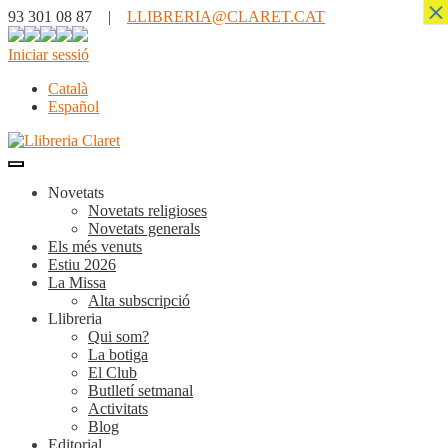
×
93 301 08 87 |
LLIBRERIA@CLARET.CAT
Iniciar sessió
Català
Español
Novetats
Novetats religioses
Novetats generals
Els més venuts
Estiu 2026
La Missa
Alta subscripció
Llibreria
Qui som?
La botiga
El Club
Butlletí setmanal
Activitats
Blog
Editorial