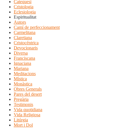
Catequesi
Cristologia
Eclesiologia
Espiritualitat
Autors
Camí de perfeccionament
Carmelitana
Claretiana
Cristocéntrica
Devocionaris
Diversa
Franciscana
Ignaciana
Mariana
Meditacions
Mística
Monàstica
Obres Generals
Pares del desert
Pregària
Testimonis
Vida quotidiana
Vida Religiosa
Litúrgia
Mort i Dol