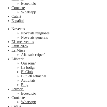
Ecoedició
Contacte
Whatsapp
Català
Español
Novetats
Novetats religioses
Novetats generals
Els més venuts
Estiu 2026
La Missa
Alta subscripció
Llibreria
Qui som?
La botiga
El Club
Butlletí setmanal
Activitats
Blog
Editorial
Ecoedició
Contacte
Whatsapp
Català