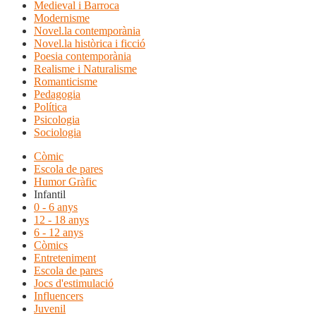
Medieval i Barroca
Modernisme
Novel.la contemporània
Novel.la històrica i ficció
Poesia contemporània
Realisme i Naturalisme
Romanticisme
Pedagogia
Política
Psicologia
Sociologia
Còmic
Escola de pares
Humor Gràfic
Infantil
0 - 6 anys
12 - 18 anys
6 - 12 anys
Còmics
Entreteniment
Escola de pares
Jocs d'estimulació
Influencers
Juvenil