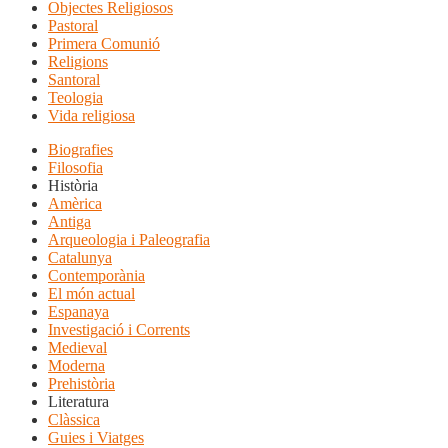
Objectes Religiosos
Pastoral
Primera Comunió
Religions
Santoral
Teologia
Vida religiosa
Biografies
Filosofia
Història
Amèrica
Antiga
Arqueologia i Paleografia
Catalunya
Contemporània
El món actual
Espanaya
Investigació i Corrents
Medieval
Moderna
Prehistòria
Literatura
Clàssica
Guies i Viatges