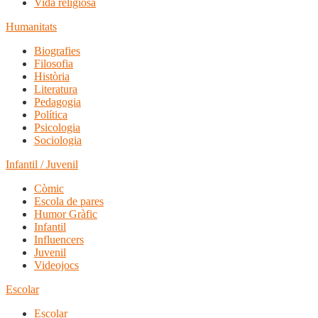
Vida religiosa
Humanitats
Biografies
Filosofia
Història
Literatura
Pedagogia
Política
Psicologia
Sociologia
Infantil / Juvenil
Còmic
Escola de pares
Humor Gràfic
Infantil
Influencers
Juvenil
Videojocs
Escolar
Escolar