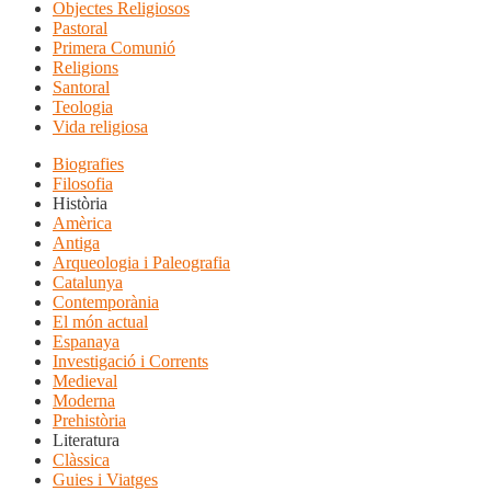
Objectes Religiosos
Pastoral
Primera Comunió
Religions
Santoral
Teologia
Vida religiosa
Biografies
Filosofia
Història
Amèrica
Antiga
Arqueologia i Paleografia
Catalunya
Contemporània
El món actual
Espanaya
Investigació i Corrents
Medieval
Moderna
Prehistòria
Literatura
Clàssica
Guies i Viatges