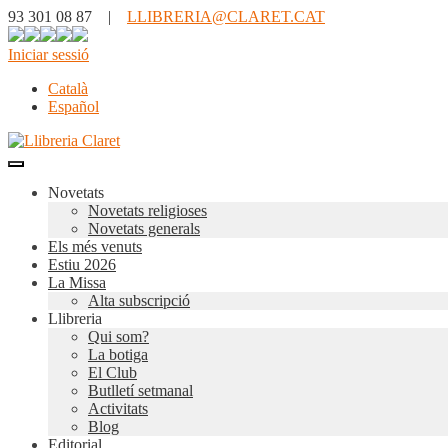
93 301 08 87 |
LLIBRERIA@CLARET.CAT
Iniciar sessió
Català
Español
Novetats
Novetats religioses
Novetats generals
Els més venuts
Estiu 2026
La Missa
Alta subscripció
Llibreria
Qui som?
La botiga
El Club
Butlletí setmanal
Activitats
Blog
Editorial