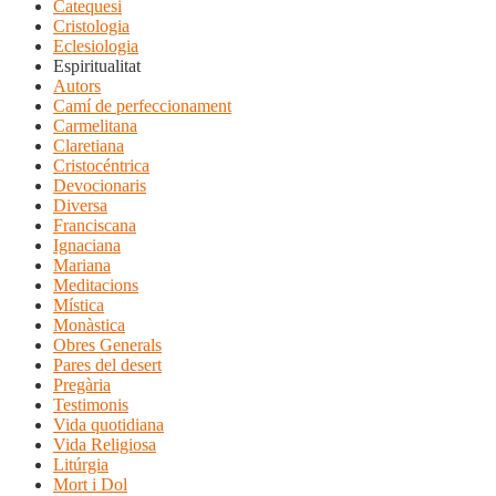
Catequesi
Cristologia
Eclesiologia
Espiritualitat
Autors
Camí de perfeccionament
Carmelitana
Claretiana
Cristocéntrica
Devocionaris
Diversa
Franciscana
Ignaciana
Mariana
Meditacions
Mística
Monàstica
Obres Generals
Pares del desert
Pregària
Testimonis
Vida quotidiana
Vida Religiosa
Litúrgia
Mort i Dol