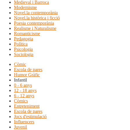
Medieval i Barroca
Modernisme
Novel.la contemporània
Novel.la històrica i ficció
Poesia contemporània
Realisme i Naturalisme
Romanticisme
Pedagogia
Política
Psicologia
Sociologia
Còmic
Escola de pares
Humor Gràfic
Infantil
0 - 6 anys
12 - 18 anys
6 - 12 anys
Còmics
Entreteniment
Escola de pares
Jocs d'estimulació
Influencers
Juvenil