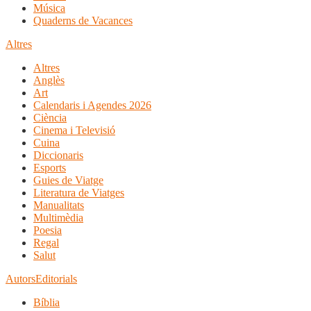
Música
Quaderns de Vacances
Altres
Altres
Anglès
Art
Calendaris i Agendes 2026
Ciència
Cinema i Televisió
Cuina
Diccionaris
Esports
Guies de Viatge
Literatura de Viatges
Manualitats
Multimèdia
Poesia
Regal
Salut
Autors
Editorials
Bíblia