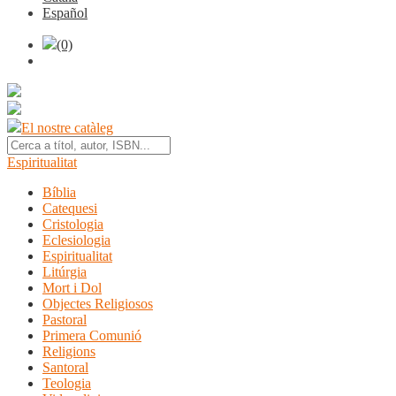
Español
(0)
El nostre catàleg
Espiritualitat
Bíblia
Catequesi
Cristologia
Eclesiologia
Espiritualitat
Litúrgia
Mort i Dol
Objectes Religiosos
Pastoral
Primera Comunió
Religions
Santoral
Teologia