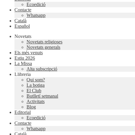
Ecoedició
Contacte
Whatsapp
Català
Español
Novetats
Novetats religioses
Novetats generals
Els més venuts
Estiu 2026
La Missa
Alta subscripció
Llibreria
Qui som?
La botiga
El Club
Butlletí setmanal
Activitats
Blog
Editorial
Ecoedició
Contacte
Whatsapp
Català