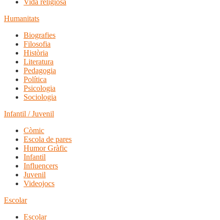
Vida religiosa
Humanitats
Biografies
Filosofia
Història
Literatura
Pedagogia
Política
Psicologia
Sociologia
Infantil / Juvenil
Còmic
Escola de pares
Humor Gràfic
Infantil
Influencers
Juvenil
Videojocs
Escolar
Escolar