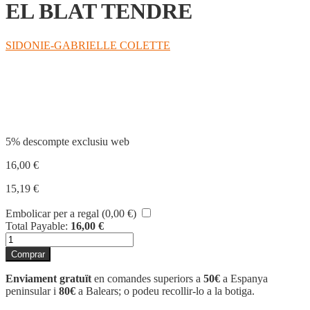
EL BLAT TENDRE
SIDONIE-GABRIELLE COLETTE
Compartir
5% descompte exclusiu web
16,00
€
15,19
€
Embolicar per a regal (
0,00
€
)
Total Payable:
16,00
€
quantitat
de
Comprar
EL
BLAT
Enviament gratuït
en comandes superiors a
50€
a Espanya
TENDRE
peninsular i
80€
a Balears; o podeu recollir-lo a la botiga.