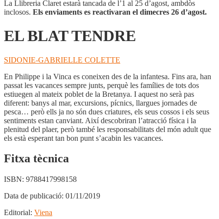
La Llibreria Claret estarà tancada de l’1 al 25 d’agost, ambdòs
inclosos.
Els enviaments es reactivaran el dimecres 26 d’agost.
EL BLAT TENDRE
SIDONIE-GABRIELLE COLETTE
En Philippe i la Vinca es coneixen des de la infantesa. Fins ara, han
passat les vacances sempre junts, perquè les famílies de tots dos
estiuegen al mateix poblet de la Bretanya. I aquest no serà pas
diferent: banys al mar, excursions, pícnics, llargues jornades de
pesca… però ells ja no són dues criatures, els seus cossos i els seus
sentiments estan canviant. Així descobriran l’atracció física i la
plenitud del plaer, però també les responsabilitats del món adult que
els està esperant tan bon punt s’acabin les vacances.
Fitxa tècnica
ISBN:
9788417998158
Data de publicació:
01/11/2019
Editorial:
Viena