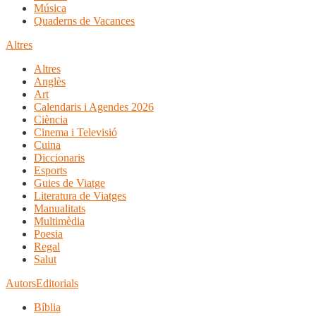
Música
Quaderns de Vacances
Altres
Altres
Anglès
Art
Calendaris i Agendes 2026
Ciència
Cinema i Televisió
Cuina
Diccionaris
Esports
Guies de Viatge
Literatura de Viatges
Manualitats
Multimèdia
Poesia
Regal
Salut
Autors
Editorials
Bíblia