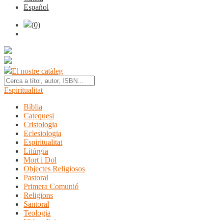
Español
(0)
El nostre catàleg
Espiritualitat
Bíblia
Catequesi
Cristologia
Eclesiologia
Espiritualitat
Litúrgia
Mort i Dol
Objectes Religiosos
Pastoral
Primera Comunió
Religions
Santoral
Teologia