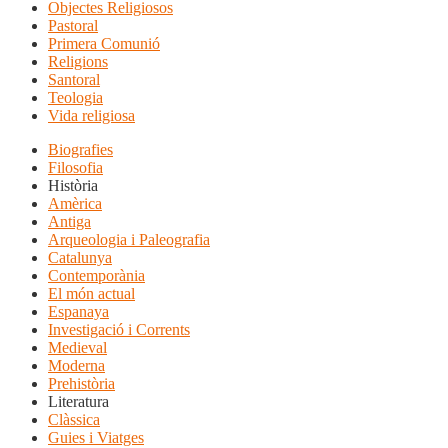
Objectes Religiosos
Pastoral
Primera Comunió
Religions
Santoral
Teologia
Vida religiosa
Biografies
Filosofia
Història
Amèrica
Antiga
Arqueologia i Paleografia
Catalunya
Contemporània
El món actual
Espanaya
Investigació i Corrents
Medieval
Moderna
Prehistòria
Literatura
Clàssica
Guies i Viatges