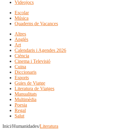
Videojocs
Escolar
Música
Quaderns de Vacances
Altres
Anglès
Art
Calendaris i Agendes 2026
Ciència
Cinema i Televisió
Cuina
Diccionaris
Esports
Guies de Viatge
Literatura de Viatges
Manualitats
Multimèdia
Poesia
Regal
Salut
Inici/Humanidades/
Literatura