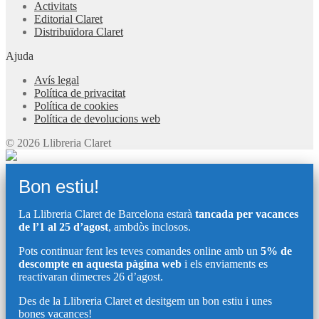
Activitats
Editorial Claret
Distribuïdora Claret
Ajuda
Avís legal
Política de privacitat
Política de cookies
Política de devolucions web
© 2026 Llibreria Claret
Bon estiu!
La Llibreria Claret de Barcelona estarà
tancada per vacances
de l’1 al 25 d’agost
, ambdòs inclosos.
Pots continuar fent les teves comandes online amb un
5% de
descompte en aquesta pàgina web
i els enviaments es
reactivaran dimecres 26 d’agost.
Des de la Llibreria Claret et desitgem un bon estiu i unes
bones vacances!