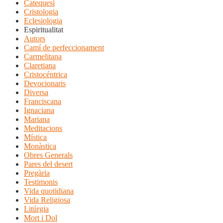
Catequesi
Cristologia
Eclesiologia
Espiritualitat
Autors
Camí de perfeccionament
Carmelitana
Claretiana
Cristocéntrica
Devocionaris
Diversa
Franciscana
Ignaciana
Mariana
Meditacions
Mística
Monàstica
Obres Generals
Pares del desert
Pregària
Testimonis
Vida quotidiana
Vida Religiosa
Litúrgia
Mort i Dol