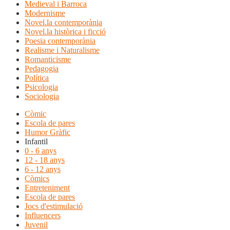
Medieval i Barroca
Modernisme
Novel.la contemporània
Novel.la històrica i ficció
Poesia contemporània
Realisme i Naturalisme
Romanticisme
Pedagogia
Política
Psicologia
Sociologia
Còmic
Escola de pares
Humor Gràfic
Infantil
0 - 6 anys
12 - 18 anys
6 - 12 anys
Còmics
Entreteniment
Escola de pares
Jocs d'estimulació
Influencers
Juvenil