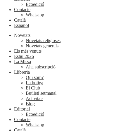
Ecoedició
Contacte
Whatsapp
Català
Español
Novetats
Novetats religioses
Novetats generals
Els més venuts
Estiu 2026
La Missa
Alta subscripció
Llibreria
Qui som?
La botiga
El Club
Butlletí setmanal
Activitats
Blog
Editorial
Ecoedició
Contacte
Whatsapp
Català