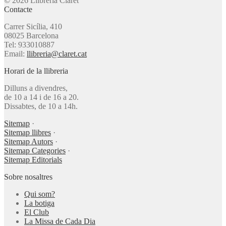
© 2026 Llibreria Claret
Contacte
Carrer Sicília, 410
08025 Barcelona
Tel: 933010887
Email:
llibreria@claret.cat
Horari de la llibreria
Dilluns a divendres,
de 10 a 14 i de 16 a 20.
Dissabtes, de 10 a 14h.
Sitemap
·
Sitemap llibres
·
Sitemap Autors
·
Sitemap Categories
·
Sitemap Editorials
Sobre nosaltres
Qui som?
La botiga
El Club
La Missa de Cada Dia