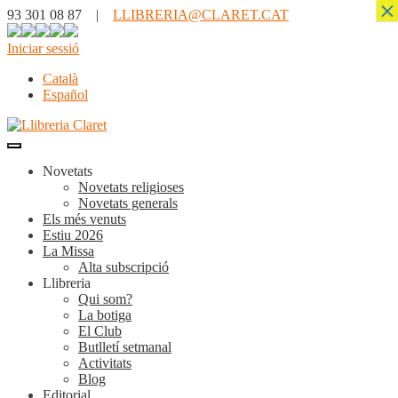
×
93 301 08 87 |
LLIBRERIA@CLARET.CAT
Iniciar sessió
Català
Español
Novetats
Novetats religioses
Novetats generals
Els més venuts
Estiu 2026
La Missa
Alta subscripció
Llibreria
Qui som?
La botiga
El Club
Butlletí setmanal
Activitats
Blog
Editorial