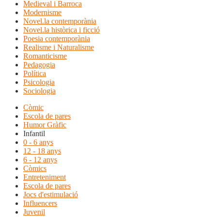
Medieval i Barroca
Modernisme
Novel.la contemporània
Novel.la històrica i ficció
Poesia contemporània
Realisme i Naturalisme
Romanticisme
Pedagogia
Política
Psicologia
Sociologia
Còmic
Escola de pares
Humor Gràfic
Infantil
0 - 6 anys
12 - 18 anys
6 - 12 anys
Còmics
Entreteniment
Escola de pares
Jocs d'estimulació
Influencers
Juvenil