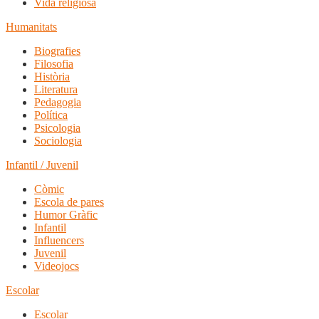
Vida religiosa
Humanitats
Biografies
Filosofia
Història
Literatura
Pedagogia
Política
Psicologia
Sociologia
Infantil / Juvenil
Còmic
Escola de pares
Humor Gràfic
Infantil
Influencers
Juvenil
Videojocs
Escolar
Escolar