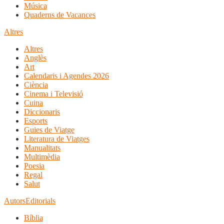
Música
Quaderns de Vacances
Altres
Altres
Anglès
Art
Calendaris i Agendes 2026
Ciència
Cinema i Televisió
Cuina
Diccionaris
Esports
Guies de Viatge
Literatura de Viatges
Manualitats
Multimèdia
Poesia
Regal
Salut
Autors
Editorials
Bíblia