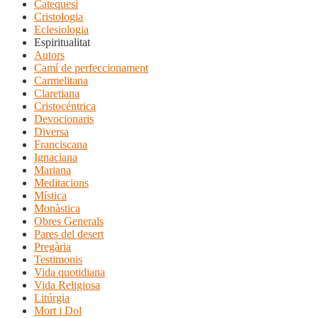
Catequesi
Cristologia
Eclesiologia
Espiritualitat
Autors
Camí de perfeccionament
Carmelitana
Claretiana
Cristocéntrica
Devocionaris
Diversa
Franciscana
Ignaciana
Mariana
Meditacions
Mística
Monàstica
Obres Generals
Pares del desert
Pregària
Testimonis
Vida quotidiana
Vida Religiosa
Litúrgia
Mort i Dol