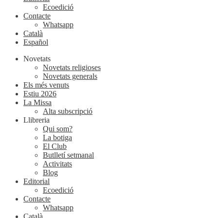
Ecoedició
Contacte
Whatsapp
Català
Español
Novetats
Novetats religioses
Novetats generals
Els més venuts
Estiu 2026
La Missa
Alta subscripció
Llibreria
Qui som?
La botiga
El Club
Butlletí setmanal
Activitats
Blog
Editorial
Ecoedició
Contacte
Whatsapp
Català