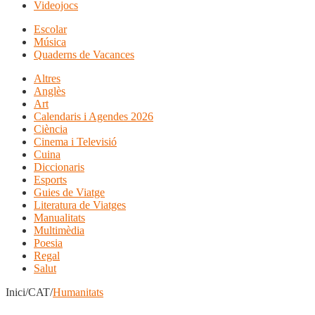
Videojocs
Escolar
Música
Quaderns de Vacances
Altres
Anglès
Art
Calendaris i Agendes 2026
Ciència
Cinema i Televisió
Cuina
Diccionaris
Esports
Guies de Viatge
Literatura de Viatges
Manualitats
Multimèdia
Poesia
Regal
Salut
Inici/CAT/
Humanitats