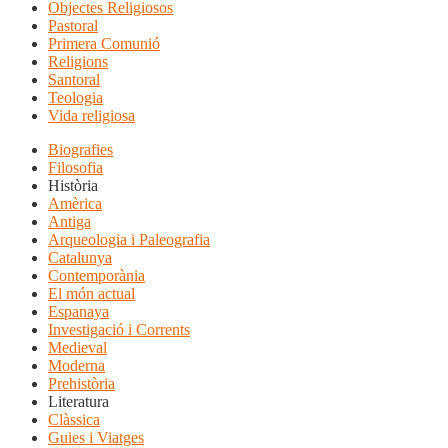
Objectes Religiosos
Pastoral
Primera Comunió
Religions
Santoral
Teologia
Vida religiosa
Biografies
Filosofia
Història
Amèrica
Antiga
Arqueologia i Paleografia
Catalunya
Contemporània
El món actual
Espanaya
Investigació i Corrents
Medieval
Moderna
Prehistòria
Literatura
Clàssica
Guies i Viatges