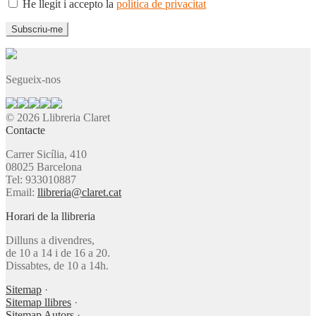
He llegit i accepto la
política de privacitat
Segueix-nos
© 2026 Llibreria Claret
Contacte
Carrer Sicília, 410
08025 Barcelona
Tel: 933010887
Email:
llibreria@claret.cat
Horari de la llibreria
Dilluns a divendres,
de 10 a 14 i de 16 a 20.
Dissabtes, de 10 a 14h.
Sitemap
·
Sitemap llibres
·
Sitemap Autors
·