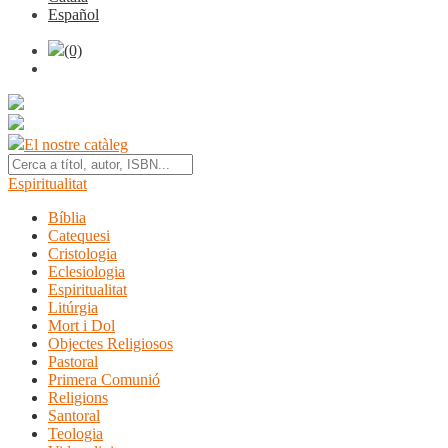
Español
(0)
El nostre catàleg
Espiritualitat
Bíblia
Catequesi
Cristologia
Eclesiologia
Espiritualitat
Litúrgia
Mort i Dol
Objectes Religiosos
Pastoral
Primera Comunió
Religions
Santoral
Teologia