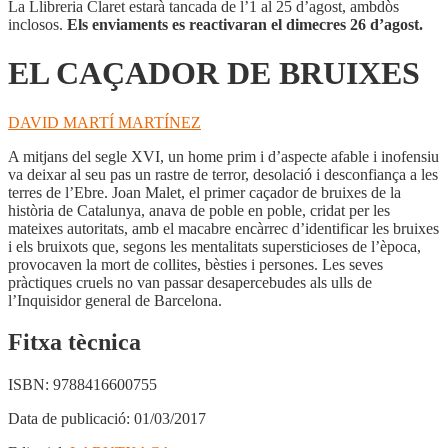
La Llibreria Claret estarà tancada de l’1 al 25 d’agost, ambdòs
inclosos.
Els enviaments es reactivaran el dimecres 26 d’agost.
EL CAÇADOR DE BRUIXES
DAVID MARTÍ MARTÍNEZ
A mitjans del segle XVI, un home prim i d’aspecte afable i inofensiu
va deixar al seu pas un rastre de terror, desolació i desconfiança a les
terres de l’Ebre. Joan Malet, el primer caçador de bruixes de la
història de Catalunya, anava de poble en poble, cridat per les
mateixes autoritats, amb el macabre encàrrec d’identificar les bruixes
i els bruixots que, segons les mentalitats supersticioses de l’època,
provocaven la mort de collites, bèsties i persones. Les seves
pràctiques cruels no van passar desapercebudes als ulls de
l’Inquisidor general de Barcelona.
Fitxa tècnica
ISBN:
9788416600755
Data de publicació:
01/03/2017