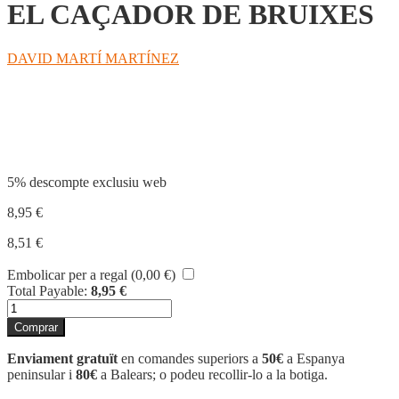
EL CAÇADOR DE BRUIXES
DAVID MARTÍ MARTÍNEZ
Compartir
5% descompte exclusiu web
8,95
€
8,51
€
Embolicar per a regal (
0,00
€
)
Total Payable:
8,95
€
quantitat
de
Comprar
EL
CAÇADOR
Enviament gratuït
en comandes superiors a
50€
a Espanya
DE
peninsular i
80€
a Balears; o podeu recollir-lo a la botiga.
BRUIXES