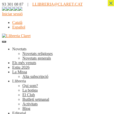
×
93 301 08 87 |
LLIBRERIA@CLARET.CAT
Iniciar sessió
Català
Español
Novetats
Novetats religioses
Novetats generals
Els més venuts
Estiu 2026
La Missa
Alta subscripció
Llibreria
Qui som?
La botiga
El Club
Butlletí setmanal
Activitats
Blog
Editorial