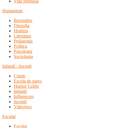
Vida religiosa
Humanitats
Biografies
Filosofia
Història
Literatura
Pedagogia
Política
Psicologia
Sociologia
Infantil / Juvenil
Còmic
Escola de pares
Humor Gràfic
Infantil
Influencers
Juvenil
Videojocs
Escolar
Escolar