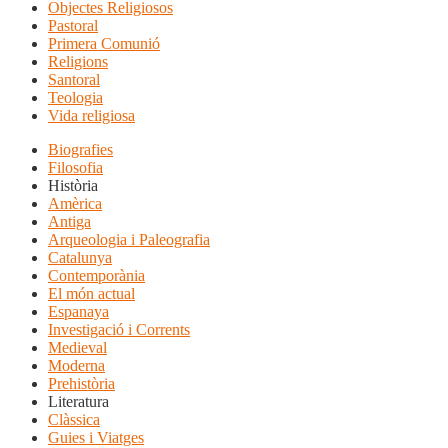
Objectes Religiosos
Pastoral
Primera Comunió
Religions
Santoral
Teologia
Vida religiosa
Biografies
Filosofia
Història
Amèrica
Antiga
Arqueologia i Paleografia
Catalunya
Contemporània
El món actual
Espanaya
Investigació i Corrents
Medieval
Moderna
Prehistòria
Literatura
Clàssica
Guies i Viatges