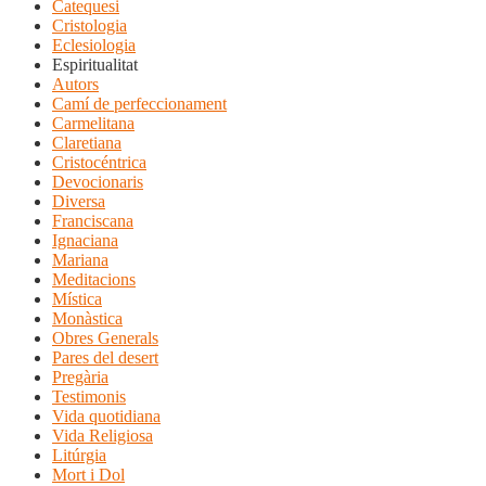
Catequesi
Cristologia
Eclesiologia
Espiritualitat
Autors
Camí de perfeccionament
Carmelitana
Claretiana
Cristocéntrica
Devocionaris
Diversa
Franciscana
Ignaciana
Mariana
Meditacions
Mística
Monàstica
Obres Generals
Pares del desert
Pregària
Testimonis
Vida quotidiana
Vida Religiosa
Litúrgia
Mort i Dol