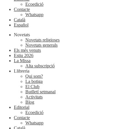
Ecoedició
Contacte
Whatsapp
Català
Español
Novetats
Novetats religioses
Novetats generals
Els més venuts
Estiu 2026
La Missa
Alta subscripció
Llibreria
Qui som?
La botiga
El Club
Butlletí setmanal
Activitats
Blog
Editorial
Ecoedició
Contacte
Whatsapp
Català