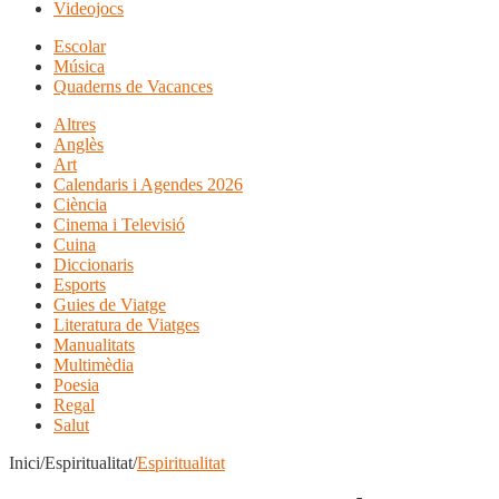
Videojocs
Escolar
Música
Quaderns de Vacances
Altres
Anglès
Art
Calendaris i Agendes 2026
Ciència
Cinema i Televisió
Cuina
Diccionaris
Esports
Guies de Viatge
Literatura de Viatges
Manualitats
Multimèdia
Poesia
Regal
Salut
Inici/Espiritualitat/
Espiritualitat