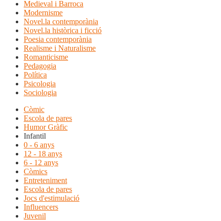
Medieval i Barroca
Modernisme
Novel.la contemporània
Novel.la històrica i ficció
Poesia contemporània
Realisme i Naturalisme
Romanticisme
Pedagogia
Política
Psicologia
Sociologia
Còmic
Escola de pares
Humor Gràfic
Infantil
0 - 6 anys
12 - 18 anys
6 - 12 anys
Còmics
Entreteniment
Escola de pares
Jocs d'estimulació
Influencers
Juvenil