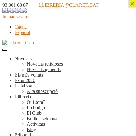
×
93 301 08 87 |
LLIBRERIA@CLARET.CAT
Iniciar sessió
Català
Español
Novetats
Novetats religioses
Novetats generals
Els més venuts
Estiu 2026
La Missa
Alta subscripció
Llibreria
Qui som?
La botiga
El Club
Butlletí setmanal
Activitats
Blog
Editorial