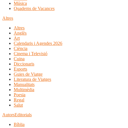
Música
Quaderns de Vacances
Altres
Altres
Anglès
Art
Calendaris i Agendes 2026
Ciència
Cinema i Televisió
Cuina
Diccionaris
Esports
Guies de Viatge
Literatura de Viatges
Manualitats
Multimèdia
Poesia
Regal
Salut
Autors
Editorials
Bíblia