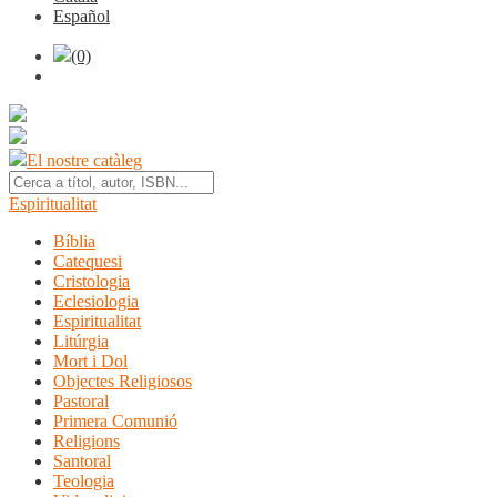
Español
(0)
El nostre catàleg
Espiritualitat
Bíblia
Catequesi
Cristologia
Eclesiologia
Espiritualitat
Litúrgia
Mort i Dol
Objectes Religiosos
Pastoral
Primera Comunió
Religions
Santoral
Teologia