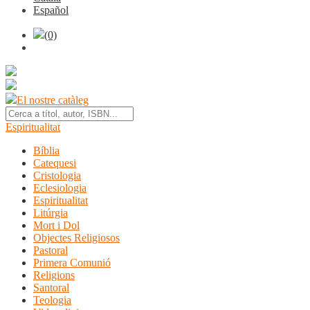
Español
(0)
El nostre catàleg
Espiritualitat
Bíblia
Catequesi
Cristologia
Eclesiologia
Espiritualitat
Litúrgia
Mort i Dol
Objectes Religiosos
Pastoral
Primera Comunió
Religions
Santoral
Teologia