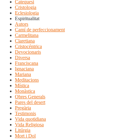
Catequesi
Cristologia
Eclesiologia
Espiritualitat
Autors
Camí de perfeccionament
Carmelitana
Claretiana
Cristocéntrica
Devocionaris
Diversa
Franciscana
Ignaciana
Mariana
Meditacions
Mística
Monàstica
Obres Generals
Pares del desert
Pregària
Testimonis
Vida quotidiana
Vida Religiosa
Litúrgia
Mort i Dol