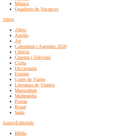
Música
Quaderns de Vacances
Altres
Altres
Anglès
Art
Calendaris i Agendes 2026
Ciència
Cinema i Televisió
Cuina
Diccionaris
Esports
Guies de Viatge
Literatura de Viatges
Manualitats
Multimèdia
Poesia
Regal
Salut
Autors
Editorials
Bíblia