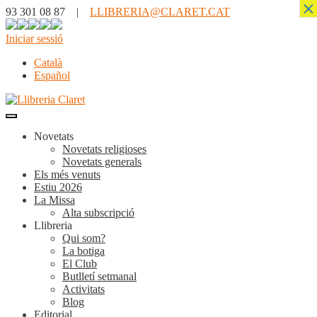
×
93 301 08 87 |
LLIBRERIA@CLARET.CAT
Iniciar sessió
Català
Español
Novetats
Novetats religioses
Novetats generals
Els més venuts
Estiu 2026
La Missa
Alta subscripció
Llibreria
Qui som?
La botiga
El Club
Butlletí setmanal
Activitats
Blog
Editorial