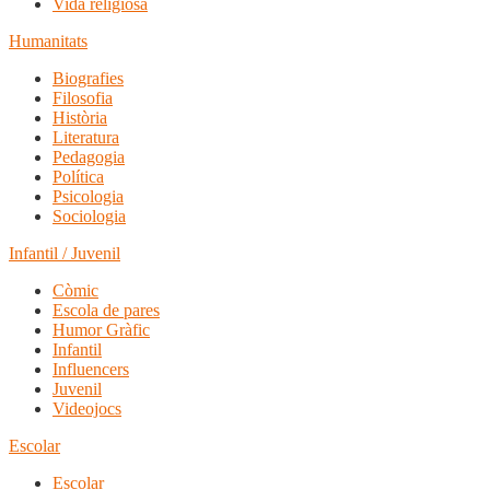
Vida religiosa
Humanitats
Biografies
Filosofia
Història
Literatura
Pedagogia
Política
Psicologia
Sociologia
Infantil / Juvenil
Còmic
Escola de pares
Humor Gràfic
Infantil
Influencers
Juvenil
Videojocs
Escolar
Escolar