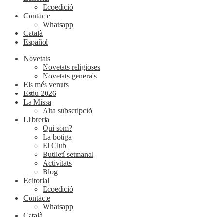
Ecoedició
Contacte
Whatsapp
Català
Español
Novetats
Novetats religioses
Novetats generals
Els més venuts
Estiu 2026
La Missa
Alta subscripció
Llibreria
Qui som?
La botiga
El Club
Butlletí setmanal
Activitats
Blog
Editorial
Ecoedició
Contacte
Whatsapp
Català