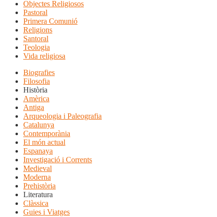
Objectes Religiosos
Pastoral
Primera Comunió
Religions
Santoral
Teologia
Vida religiosa
Biografies
Filosofia
Història
Amèrica
Antiga
Arqueologia i Paleografia
Catalunya
Contemporània
El món actual
Espanaya
Investigació i Corrents
Medieval
Moderna
Prehistòria
Literatura
Clàssica
Guies i Viatges