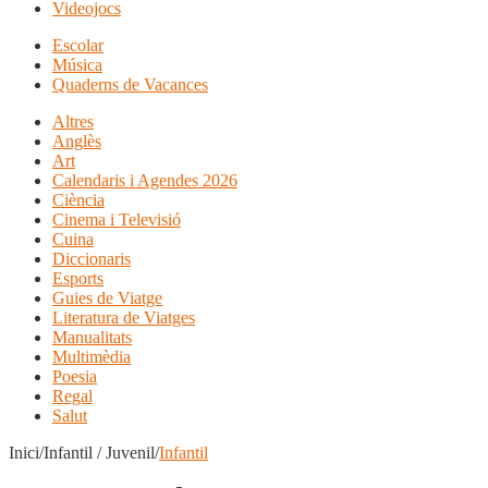
Videojocs
Escolar
Música
Quaderns de Vacances
Altres
Anglès
Art
Calendaris i Agendes 2026
Ciència
Cinema i Televisió
Cuina
Diccionaris
Esports
Guies de Viatge
Literatura de Viatges
Manualitats
Multimèdia
Poesia
Regal
Salut
Inici/Infantil / Juvenil/
Infantil