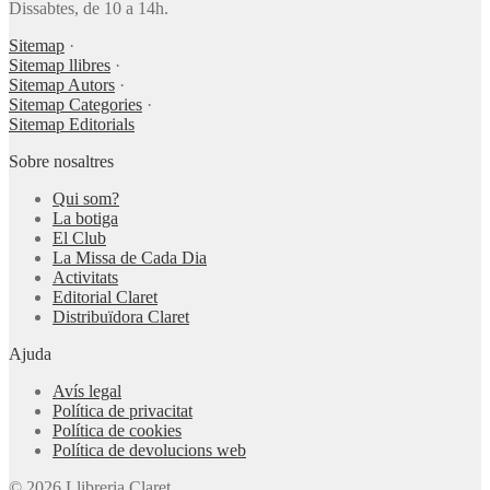
Dissabtes, de 10 a 14h.
Sitemap
·
Sitemap llibres
·
Sitemap Autors
·
Sitemap Categories
·
Sitemap Editorials
Sobre nosaltres
Qui som?
La botiga
El Club
La Missa de Cada Dia
Activitats
Editorial Claret
Distribuïdora Claret
Ajuda
Avís legal
Política de privacitat
Política de cookies
Política de devolucions web
© 2026 Llibreria Claret