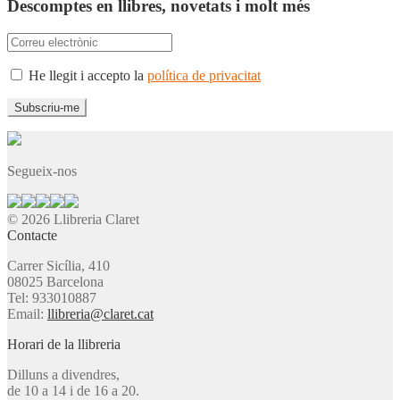
Descomptes en llibres, novetats i molt més
He llegit i accepto la
política de privacitat
Segueix-nos
© 2026 Llibreria Claret
Contacte
Carrer Sicília, 410
08025 Barcelona
Tel: 933010887
Email:
llibreria@claret.cat
Horari de la llibreria
Dilluns a divendres,
de 10 a 14 i de 16 a 20.