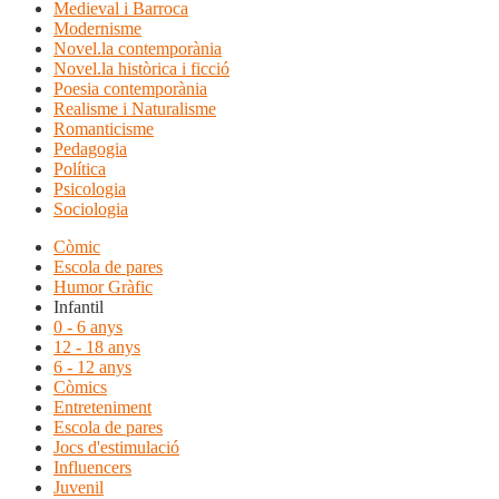
Medieval i Barroca
Modernisme
Novel.la contemporània
Novel.la històrica i ficció
Poesia contemporània
Realisme i Naturalisme
Romanticisme
Pedagogia
Política
Psicologia
Sociologia
Còmic
Escola de pares
Humor Gràfic
Infantil
0 - 6 anys
12 - 18 anys
6 - 12 anys
Còmics
Entreteniment
Escola de pares
Jocs d'estimulació
Influencers
Juvenil