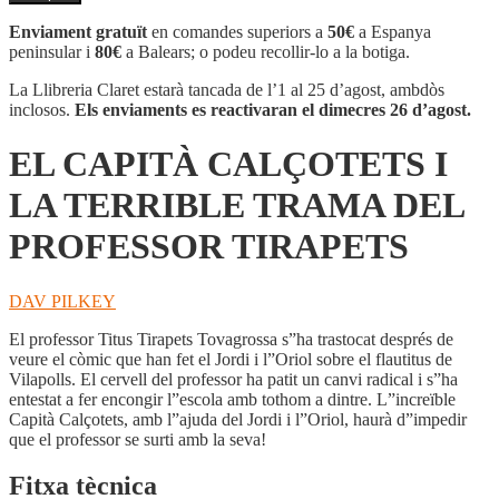
EL
CAPITÀ
Enviament gratuït
en comandes superiors a
50€
a Espanya
CALÇOTETS
peninsular i
80€
a Balears; o podeu recollir-lo a la botiga.
I
LA
La Llibreria Claret estarà tancada de l’1 al 25 d’agost, ambdòs
TERRIBLE
inclosos.
Els enviaments es reactivaran el dimecres 26 d’agost.
TRAMA
DEL
EL CAPITÀ CALÇOTETS I
PROFESSOR
TIRAPETS
LA TERRIBLE TRAMA DEL
PROFESSOR TIRAPETS
DAV PILKEY
El professor Titus Tirapets Tovagrossa s”ha trastocat després de
veure el còmic que han fet el Jordi i l”Oriol sobre el flautitus de
Vilapolls. El cervell del professor ha patit un canvi radical i s”ha
entestat a fer encongir l”escola amb tothom a dintre. L”increïble
Capità Calçotets, amb l”ajuda del Jordi i l”Oriol, haurà d”impedir
que el professor se surti amb la seva!
Fitxa tècnica