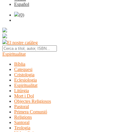
Español
(0)
El nostre catàleg
Espiritualitat
Bíblia
Catequesi
Cristologia
Eclesiologia
Espiritualitat
Litúrgia
Mort i Dol
Objectes Religiosos
Pastoral
Primera Comunió
Religions
Santoral
Teologia