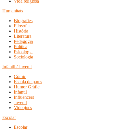
Vida religiosa
Humanitats
Biografies
Filosofia
Història
Literatura
Pedagogia
Política
Psicologia
Sociologia
Infantil / Juvenil
Còmic
Escola de pares
Humor Gràfic
Infantil
Influencers
Juvenil
Videojocs
Escolar
Escolar