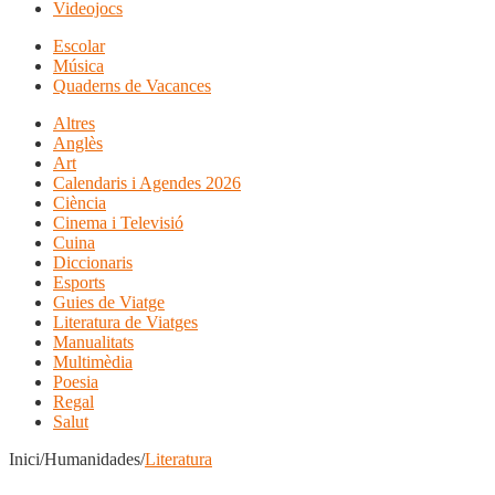
Videojocs
Escolar
Música
Quaderns de Vacances
Altres
Anglès
Art
Calendaris i Agendes 2026
Ciència
Cinema i Televisió
Cuina
Diccionaris
Esports
Guies de Viatge
Literatura de Viatges
Manualitats
Multimèdia
Poesia
Regal
Salut
Inici/Humanidades/
Literatura