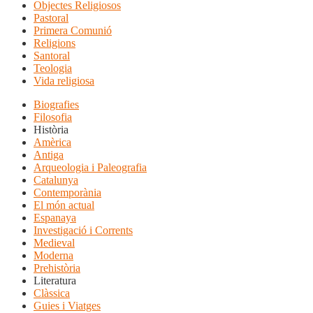
Objectes Religiosos
Pastoral
Primera Comunió
Religions
Santoral
Teologia
Vida religiosa
Biografies
Filosofia
Història
Amèrica
Antiga
Arqueologia i Paleografia
Catalunya
Contemporània
El món actual
Espanaya
Investigació i Corrents
Medieval
Moderna
Prehistòria
Literatura
Clàssica
Guies i Viatges