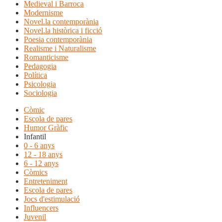
Medieval i Barroca
Modernisme
Novel.la contemporània
Novel.la històrica i ficció
Poesia contemporània
Realisme i Naturalisme
Romanticisme
Pedagogia
Política
Psicologia
Sociologia
Còmic
Escola de pares
Humor Gràfic
Infantil
0 - 6 anys
12 - 18 anys
6 - 12 anys
Còmics
Entreteniment
Escola de pares
Jocs d'estimulació
Influencers
Juvenil