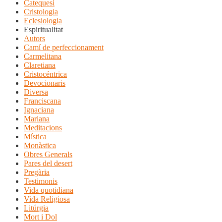
Catequesi
Cristologia
Eclesiologia
Espiritualitat
Autors
Camí de perfeccionament
Carmelitana
Claretiana
Cristocéntrica
Devocionaris
Diversa
Franciscana
Ignaciana
Mariana
Meditacions
Mística
Monàstica
Obres Generals
Pares del desert
Pregària
Testimonis
Vida quotidiana
Vida Religiosa
Litúrgia
Mort i Dol