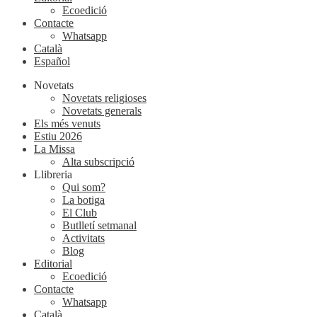
Ecoedició
Contacte
Whatsapp
Català
Español
Novetats
Novetats religioses
Novetats generals
Els més venuts
Estiu 2026
La Missa
Alta subscripció
Llibreria
Qui som?
La botiga
El Club
Butlletí setmanal
Activitats
Blog
Editorial
Ecoedició
Contacte
Whatsapp
Català