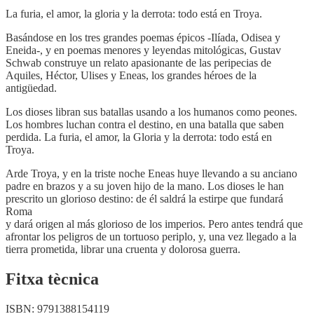
La furia, el amor, la gloria y la derrota: todo está en Troya.
Basándose en los tres grandes poemas épicos -Ilíada, Odisea y
Eneida-, y en poemas menores y leyendas mitológicas, Gustav
Schwab construye un relato apasionante de las peripecias de
Aquiles, Héctor, Ulises y Eneas, los grandes héroes de la
antigüedad.
Los dioses libran sus batallas usando a los humanos como peones.
Los hombres luchan contra el destino, en una batalla que saben
perdida. La furia, el amor, la Gloria y la derrota: todo está en
Troya.
Arde Troya, y en la triste noche Eneas huye llevando a su anciano
padre en brazos y a su joven hijo de la mano. Los dioses le han
prescrito un glorioso destino: de él saldrá la estirpe que fundará
Roma
y dará origen al más glorioso de los imperios. Pero antes tendrá que
afrontar los peligros de un tortuoso periplo, y, una vez llegado a la
tierra prometida, librar una cruenta y dolorosa guerra.
Fitxa tècnica
ISBN:
9791388154119