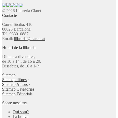
© 2026 Llibreria Claret
Contacte
Carrer Sicília, 410
08025 Barcelona
Tel: 933010887
Email:
llibreria@claret.cat
Horari de la llibreria
Dilluns a divendres,
de 10 a 14 i de 16 a 20.
Dissabtes, de 10 a 14h.
Sitemap
·
Sitemap llibres
·
Sitemap Autors
·
Sitemap Categories
·
Sitemap Editorials
Sobre nosaltres
Qui som?
La botiga