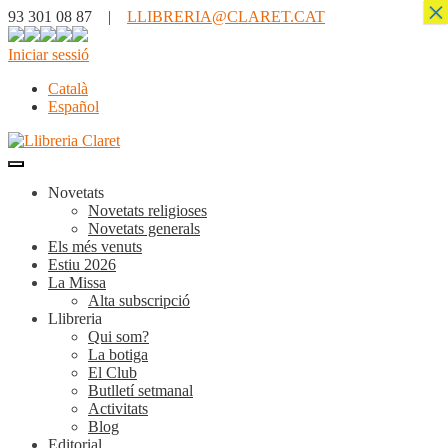
×
93 301 08 87 |
LLIBRERIA@CLARET.CAT
Iniciar sessió
Català
Español
Novetats
Novetats religioses
Novetats generals
Els més venuts
Estiu 2026
La Missa
Alta subscripció
Llibreria
Qui som?
La botiga
El Club
Butlletí setmanal
Activitats
Blog
Editorial