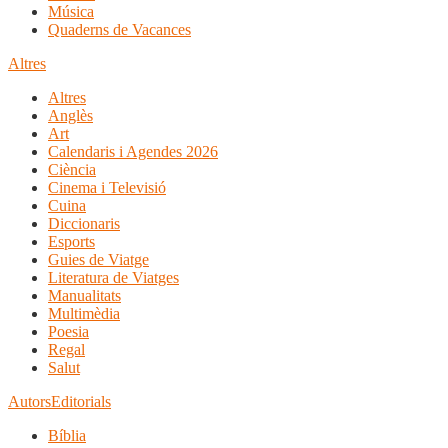
Música
Quaderns de Vacances
Altres
Altres
Anglès
Art
Calendaris i Agendes 2026
Ciència
Cinema i Televisió
Cuina
Diccionaris
Esports
Guies de Viatge
Literatura de Viatges
Manualitats
Multimèdia
Poesia
Regal
Salut
Autors
Editorials
Bíblia