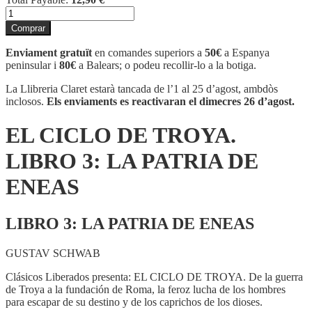
quantitat
de
Comprar
EL
CICLO
Enviament gratuït
en comandes superiors a
50€
a Espanya
DE
peninsular i
80€
a Balears; o podeu recollir-lo a la botiga.
TROYA.
LIBRO
La Llibreria Claret estarà tancada de l’1 al 25 d’agost, ambdòs
3:
inclosos.
Els enviaments es reactivaran el dimecres 26 d’agost.
LA
PATRIA
EL CICLO DE TROYA.
DE
ENEAS
LIBRO 3: LA PATRIA DE
ENEAS
LIBRO 3: LA PATRIA DE ENEAS
GUSTAV SCHWAB
Clásicos Liberados presenta: EL CICLO DE TROYA. De la guerra
de Troya a la fundación de Roma, la feroz lucha de los hombres
para escapar de su destino y de los caprichos de los dioses.