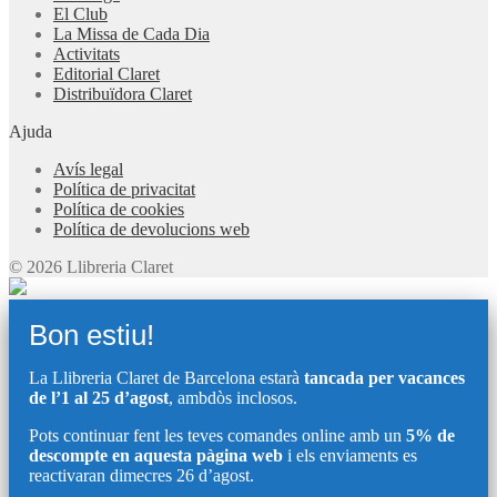
El Club
La Missa de Cada Dia
Activitats
Editorial Claret
Distribuïdora Claret
Ajuda
Avís legal
Política de privacitat
Política de cookies
Política de devolucions web
© 2026 Llibreria Claret
Bon estiu!
La Llibreria Claret de Barcelona estarà
tancada per vacances
de l’1 al 25 d’agost
, ambdòs inclosos.
Pots continuar fent les teves comandes online amb un
5% de
descompte en aquesta pàgina web
i els enviaments es
reactivaran dimecres 26 d’agost.