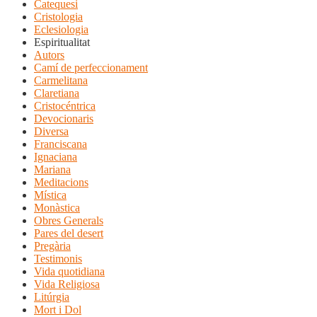
Catequesi
Cristologia
Eclesiologia
Espiritualitat
Autors
Camí de perfeccionament
Carmelitana
Claretiana
Cristocéntrica
Devocionaris
Diversa
Franciscana
Ignaciana
Mariana
Meditacions
Mística
Monàstica
Obres Generals
Pares del desert
Pregària
Testimonis
Vida quotidiana
Vida Religiosa
Litúrgia
Mort i Dol