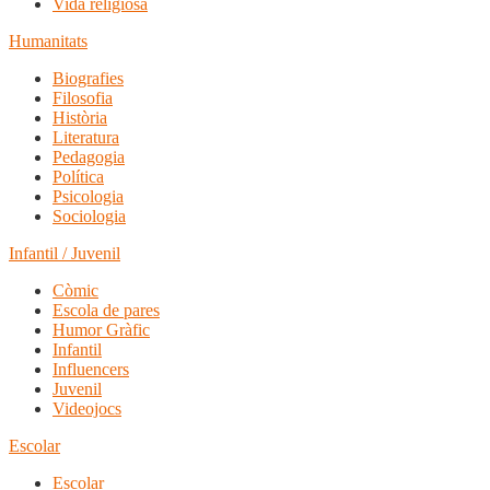
Vida religiosa
Humanitats
Biografies
Filosofia
Història
Literatura
Pedagogia
Política
Psicologia
Sociologia
Infantil / Juvenil
Còmic
Escola de pares
Humor Gràfic
Infantil
Influencers
Juvenil
Videojocs
Escolar
Escolar