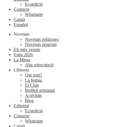
Ecoedició
Contacte
Whatsapp
Català
Español
Novetats
Novetats religioses
Novetats generals
Els més venuts
Estiu 2026
La Missa
Alta subscripció
Llibreria
Qui som?
La botiga
El Club
Butlletí setmanal
Activitats
Blog
Editorial
Ecoedició
Contacte
Whatsapp
Català