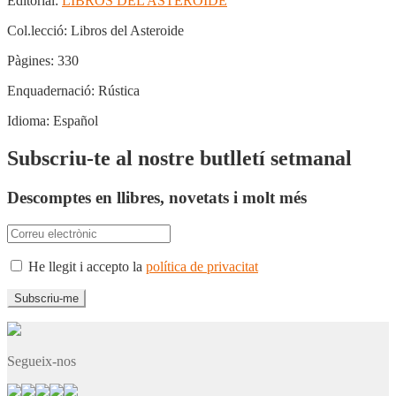
Editorial:
LIBROS DEL ASTEROIDE
Col.lecció:
Libros del Asteroide
Pàgines:
330
Enquadernació:
Rústica
Idioma:
Español
Subscriu-te al nostre butlletí setmanal
Descomptes en llibres, novetats i molt més
He llegit i accepto la
política de privacitat
Segueix-nos