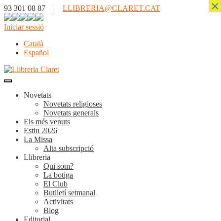
×
93 301 08 87 |
LLIBRERIA@CLARET.CAT
Iniciar sessió
Català
Español
Novetats
Novetats religioses
Novetats generals
Els més venuts
Estiu 2026
La Missa
Alta subscripció
Llibreria
Qui som?
La botiga
El Club
Butlletí setmanal
Activitats
Blog
Editorial