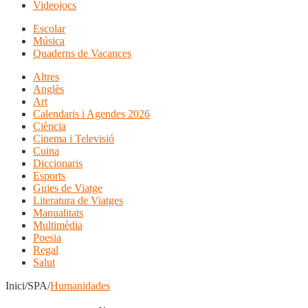
Videojocs
Escolar
Música
Quaderns de Vacances
Altres
Anglès
Art
Calendaris i Agendes 2026
Ciència
Cinema i Televisió
Cuina
Diccionaris
Esports
Guies de Viatge
Literatura de Viatges
Manualitats
Multimèdia
Poesia
Regal
Salut
Inici/SPA/
Humanidades