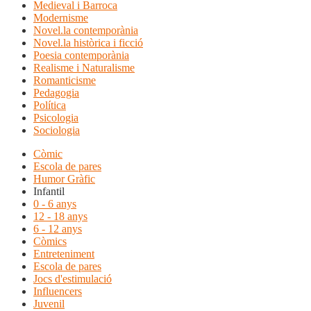
Medieval i Barroca
Modernisme
Novel.la contemporània
Novel.la històrica i ficció
Poesia contemporània
Realisme i Naturalisme
Romanticisme
Pedagogia
Política
Psicologia
Sociologia
Còmic
Escola de pares
Humor Gràfic
Infantil
0 - 6 anys
12 - 18 anys
6 - 12 anys
Còmics
Entreteniment
Escola de pares
Jocs d'estimulació
Influencers
Juvenil