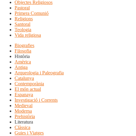
Objectes Religiosos
Pastoral
Primera Comunió
Religions
Santoral
Teologia
Vida religiosa
Biografies
Filosofia
Història
Amèrica
Antiga
Arqueologia i Paleografia
Catalunya
Contemporània
El món actual
Espanaya
Investigació i Corrents
Medieval
Moderna
Prehistòria
Literatura
Clàssica
Guies i Viatges