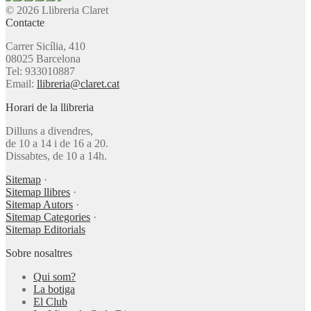
© 2026 Llibreria Claret
Contacte
Carrer Sicília, 410
08025 Barcelona
Tel: 933010887
Email:
llibreria@claret.cat
Horari de la llibreria
Dilluns a divendres,
de 10 a 14 i de 16 a 20.
Dissabtes, de 10 a 14h.
Sitemap
·
Sitemap llibres
·
Sitemap Autors
·
Sitemap Categories
·
Sitemap Editorials
Sobre nosaltres
Qui som?
La botiga
El Club