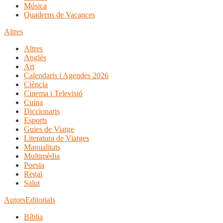
Música
Quaderns de Vacances
Altres
Altres
Anglès
Art
Calendaris i Agendes 2026
Ciència
Cinema i Televisió
Cuina
Diccionaris
Esports
Guies de Viatge
Literatura de Viatges
Manualitats
Multimèdia
Poesia
Regal
Salut
Autors
Editorials
Bíblia