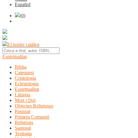
Español
(0)
El nostre catàleg
Espiritualitat
Bíblia
Catequesi
Cristologia
Eclesiologia
Espiritualitat
Litúrgia
Mort i Dol
Objectes Religiosos
Pastoral
Primera Comunió
Religions
Santoral
Teologia