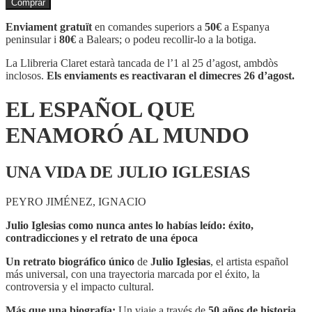
Comprar
EL
ESPAÑOL
Enviament gratuït
en comandes superiors a
50€
a Espanya
QUE
peninsular i
80€
a Balears; o podeu recollir-lo a la botiga.
ENAMORÓ
AL
La Llibreria Claret estarà tancada de l’1 al 25 d’agost, ambdòs
MUNDO
inclosos.
Els enviaments es reactivaran el dimecres 26 d’agost.
EL ESPAÑOL QUE
ENAMORÓ AL MUNDO
UNA VIDA DE JULIO IGLESIAS
PEYRO JIMÉNEZ, IGNACIO
Julio Iglesias como nunca antes lo habías leído: éxito,
contradicciones y el retrato de una época
Un retrato biográfico único
de
Julio Iglesias
, el artista español
más universal, con una trayectoria marcada por el éxito, la
controversia y el impacto cultural.
Más que una biografía:
Un viaje a través de
50 años de historia