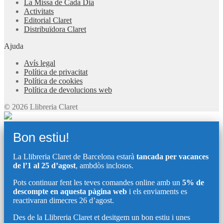
La Missa de Cada Dia
Activitats
Editorial Claret
Distribuïdora Claret
Ajuda
Avís legal
Política de privacitat
Política de cookies
Política de devolucions web
© 2026 Llibreria Claret
Bon estiu!
La Llibreria Claret de Barcelona estarà
tancada per vacances
de l’1 al 25 d’agost
, ambdòs inclosos.
Pots continuar fent les teves comandes online amb un
5% de
descompte en aquesta pàgina web
i els enviaments es
reactivaran dimecres 26 d’agost.
Des de la Llibreria Claret et desitgem un bon estiu i unes