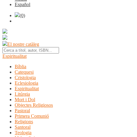
Español
(0)
El nostre catàleg
Espiritualitat
Bíblia
Catequesi
Cristologia
Eclesiologia
Espiritualitat
Litúrgia
Mort i Dol
Objectes Religiosos
Pastoral
Primera Comunió
Religions
Santoral
Teologia