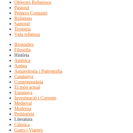
Objectes Religiosos
Pastoral
Primera Comunió
Religions
Santoral
Teologia
Vida religiosa
Biografies
Filosofia
Història
Amèrica
Antiga
Arqueologia i Paleografia
Catalunya
Contemporània
El món actual
Espanaya
Investigació i Corrents
Medieval
Moderna
Prehistòria
Literatura
Clàssica
Guies i Viatges