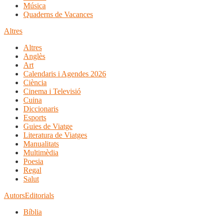
Música
Quaderns de Vacances
Altres
Altres
Anglès
Art
Calendaris i Agendes 2026
Ciència
Cinema i Televisió
Cuina
Diccionaris
Esports
Guies de Viatge
Literatura de Viatges
Manualitats
Multimèdia
Poesia
Regal
Salut
Autors
Editorials
Bíblia