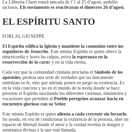
La Llibreria Claret estarà tancada de l’1 al 25 d’agost, ambdòs
inclosos.
Els enviaments es reactivaran el dimecres 26 d’agost.
EL ESPÍRITU SANTO
FORLAI, GIUSEPPE
El Espíritu edifica la Iglesia y mantiene la comunión entre los
seguidores de Jesucrito
. Este mismo Espíritu es quien ofrece la
misericordia y borra las culpas, aviva
la esperanza en la
resurrección de la carn
e y en la vida eterna.
Cada vez que la comunidad cristiana proclama el
Símbolo de los
apóstoles
, profesa una serie de verdades que no únicamente
sintetizan su fe, sino que además ponen en juego su existencia. Es
en la vida concreta y no en el mundo de la teoría donde se hace
presente el Espíritu suscitando los diferentes carismas, ministerios y
vocaciones que permiten al
Pueblo peregrino avanzar hacia en
encuentro glorioso con su Señor
.
Este mismo Espíritu es quien
alienta a cada creyente sin forzarlo
.
Su ayuda, en vez de condicionar la existencia de la persona, abre un
espacio de libertad donde el amor y la verdad revelan la imagen y
semejanza divinas a la que está llamada.