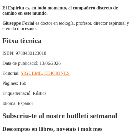
El Espíritu es, en todo momento, el compañero discreto de
camino en este mundo
.
Giuseppe Forlai
es doctor en teología, profesor, director espiritual y
eremita diocesano.
Fitxa tècnica
ISBN:
9788430123018
Data de publicació:
13/06/2026
Editorial:
SIGUEME, EDICIONES
Pàgines:
160
Enquadernació:
Rústica
Idioma:
Español
Subscriu-te al nostre butlletí setmanal
Descomptes en llibres, novetats i molt més