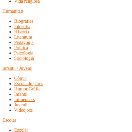
Vida religiosa
Humanitats
Biografies
Filosofia
Història
Literatura
Pedagogia
Política
Psicologia
Sociologia
Infantil / Juvenil
Còmic
Escola de pares
Humor Gràfic
Infantil
Influencers
Juvenil
Videojocs
Escolar
Escolar