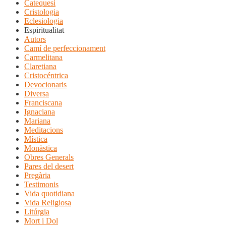
Catequesi
Cristologia
Eclesiologia
Espiritualitat
Autors
Camí de perfeccionament
Carmelitana
Claretiana
Cristocéntrica
Devocionaris
Diversa
Franciscana
Ignaciana
Mariana
Meditacions
Mística
Monàstica
Obres Generals
Pares del desert
Pregària
Testimonis
Vida quotidiana
Vida Religiosa
Litúrgia
Mort i Dol