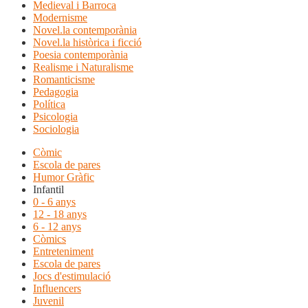
Medieval i Barroca
Modernisme
Novel.la contemporània
Novel.la històrica i ficció
Poesia contemporània
Realisme i Naturalisme
Romanticisme
Pedagogia
Política
Psicologia
Sociologia
Còmic
Escola de pares
Humor Gràfic
Infantil
0 - 6 anys
12 - 18 anys
6 - 12 anys
Còmics
Entreteniment
Escola de pares
Jocs d'estimulació
Influencers
Juvenil