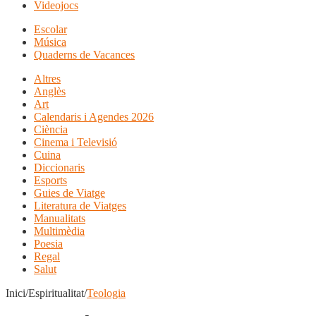
Videojocs
Escolar
Música
Quaderns de Vacances
Altres
Anglès
Art
Calendaris i Agendes 2026
Ciència
Cinema i Televisió
Cuina
Diccionaris
Esports
Guies de Viatge
Literatura de Viatges
Manualitats
Multimèdia
Poesia
Regal
Salut
Inici/Espiritualitat/
Teologia