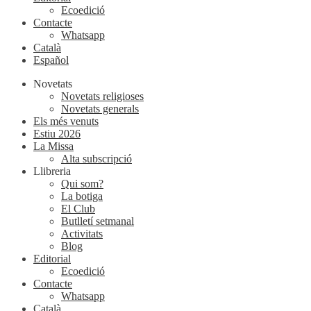
Ecoedició
Contacte
Whatsapp
Català
Español
Novetats
Novetats religioses
Novetats generals
Els més venuts
Estiu 2026
La Missa
Alta subscripció
Llibreria
Qui som?
La botiga
El Club
Butlletí setmanal
Activitats
Blog
Editorial
Ecoedició
Contacte
Whatsapp
Català