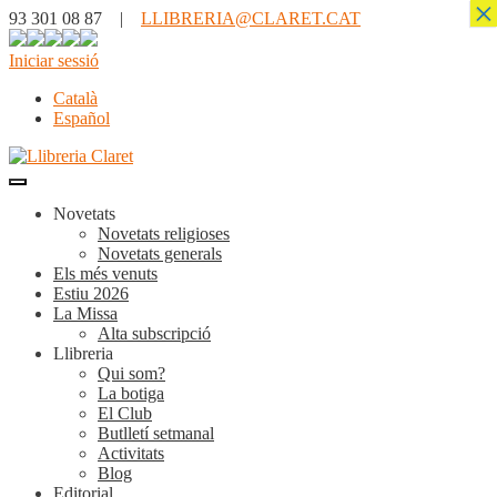
×
93 301 08 87 |
LLIBRERIA@CLARET.CAT
Iniciar sessió
Català
Español
Novetats
Novetats religioses
Novetats generals
Els més venuts
Estiu 2026
La Missa
Alta subscripció
Llibreria
Qui som?
La botiga
El Club
Butlletí setmanal
Activitats
Blog
Editorial