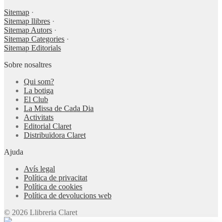
Sitemap
·
Sitemap llibres
·
Sitemap Autors
·
Sitemap Categories
·
Sitemap Editorials
Sobre nosaltres
Qui som?
La botiga
El Club
La Missa de Cada Dia
Activitats
Editorial Claret
Distribuïdora Claret
Ajuda
Avís legal
Política de privacitat
Política de cookies
Política de devolucions web
© 2026 Llibreria Claret