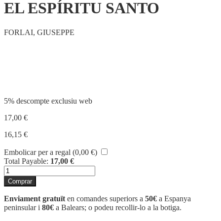
EL ESPÍRITU SANTO
FORLAI, GIUSEPPE
Compartir
5% descompte exclusiu web
17,00
€
16,15
€
Embolicar per a regal (
0,00
€
)
Total Payable:
17,00
€
quantitat
de
Comprar
EL
ESPÍRITU
Enviament gratuït
en comandes superiors a
50€
a Espanya
SANTO
peninsular i
80€
a Balears; o podeu recollir-lo a la botiga.