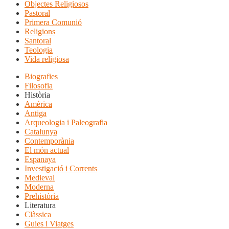
Objectes Religiosos
Pastoral
Primera Comunió
Religions
Santoral
Teologia
Vida religiosa
Biografies
Filosofia
Història
Amèrica
Antiga
Arqueologia i Paleografia
Catalunya
Contemporània
El món actual
Espanaya
Investigació i Corrents
Medieval
Moderna
Prehistòria
Literatura
Clàssica
Guies i Viatges