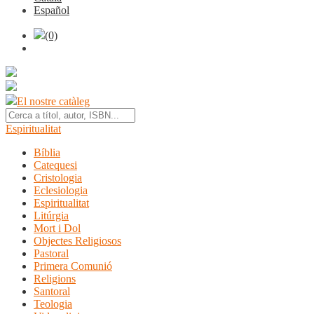
Español
(0)
El nostre catàleg
Espiritualitat
Bíblia
Catequesi
Cristologia
Eclesiologia
Espiritualitat
Litúrgia
Mort i Dol
Objectes Religiosos
Pastoral
Primera Comunió
Religions
Santoral
Teologia