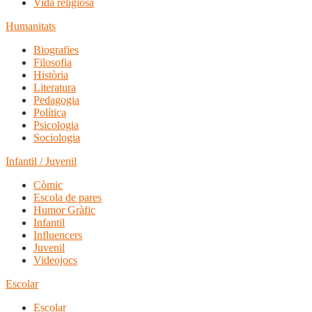
Vida religiosa
Humanitats
Biografies
Filosofia
Història
Literatura
Pedagogia
Política
Psicologia
Sociologia
Infantil / Juvenil
Còmic
Escola de pares
Humor Gràfic
Infantil
Influencers
Juvenil
Videojocs
Escolar
Escolar