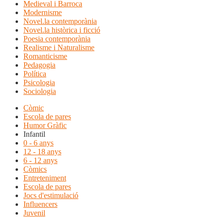
Medieval i Barroca
Modernisme
Novel.la contemporània
Novel.la històrica i ficció
Poesia contemporània
Realisme i Naturalisme
Romanticisme
Pedagogia
Política
Psicologia
Sociologia
Còmic
Escola de pares
Humor Gràfic
Infantil
0 - 6 anys
12 - 18 anys
6 - 12 anys
Còmics
Entreteniment
Escola de pares
Jocs d'estimulació
Influencers
Juvenil