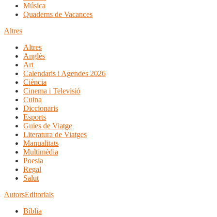
Música
Quaderns de Vacances
Altres
Altres
Anglès
Art
Calendaris i Agendes 2026
Ciència
Cinema i Televisió
Cuina
Diccionaris
Esports
Guies de Viatge
Literatura de Viatges
Manualitats
Multimèdia
Poesia
Regal
Salut
Autors
Editorials
Bíblia