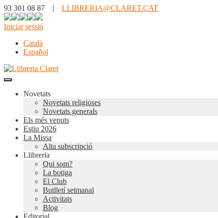
93 301 08 87 |
LLIBRERIA@CLARET.CAT
Iniciar sessió
Català
Español
Novetats
Novetats religioses
Novetats generals
Els més venuts
Estiu 2026
La Missa
Alta subscripció
Llibreria
Qui som?
La botiga
El Club
Butlletí setmanal
Activitats
Blog
Editorial