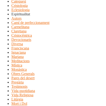
Catequesi
Cristologia
Eclesiologia
Espiritualitat
Autors
Camí de perfeccionament
Carmelitana
Claretiana
Cristocéntrica
Devocionaris
Diversa
Franciscana
Ignaciana
Mariana
Meditacions
Mística
Monàstica
Obres Generals
Pares del desert
Pregària
Testimonis
Vida quotidiana
Vida Religiosa
Litúrgia
Mort i Dol