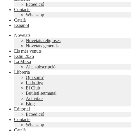
Ecoedició
Contacte
Whatsapp
Català
Español
Novetats
Novetats religioses
Novetats generals
Els més venuts
Estiu 2026
La Missa
Alta subscripció
Llibreria
Qui som?
La botiga
El Club
Butlletí setmanal
Activitats
Blog
Editorial
Ecoedició
Contacte
Whatsapp
Català