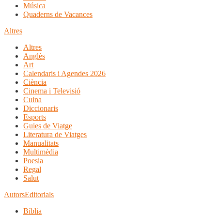
Música
Quaderns de Vacances
Altres
Altres
Anglès
Art
Calendaris i Agendes 2026
Ciència
Cinema i Televisió
Cuina
Diccionaris
Esports
Guies de Viatge
Literatura de Viatges
Manualitats
Multimèdia
Poesia
Regal
Salut
Autors
Editorials
Bíblia