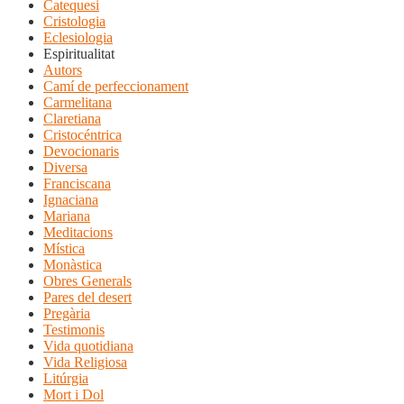
Catequesi
Cristologia
Eclesiologia
Espiritualitat
Autors
Camí de perfeccionament
Carmelitana
Claretiana
Cristocéntrica
Devocionaris
Diversa
Franciscana
Ignaciana
Mariana
Meditacions
Mística
Monàstica
Obres Generals
Pares del desert
Pregària
Testimonis
Vida quotidiana
Vida Religiosa
Litúrgia
Mort i Dol