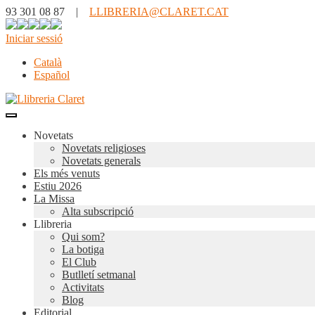
93 301 08 87 |
LLIBRERIA@CLARET.CAT
Iniciar sessió
Català
Español
Novetats
Novetats religioses
Novetats generals
Els més venuts
Estiu 2026
La Missa
Alta subscripció
Llibreria
Qui som?
La botiga
El Club
Butlletí setmanal
Activitats
Blog
Editorial