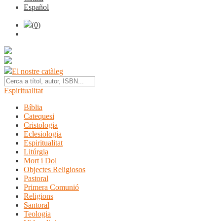
Español
(0)
El nostre catàleg
Espiritualitat
Bíblia
Catequesi
Cristologia
Eclesiologia
Espiritualitat
Litúrgia
Mort i Dol
Objectes Religiosos
Pastoral
Primera Comunió
Religions
Santoral
Teologia