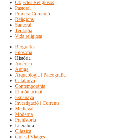
Objectes Religiosos
Pastoral
Primera Comunió
Religions
Santoral
Teologia
Vida religiosa
Biografies
Filosofia
Història
Amèrica
Antiga
Arqueologia i Paleografia
Catalunya
Contemporània
El món actual
Espanaya
Investigació i Corrents
Medieval
Moderna
Prehistòria
Literatura
Clàssica
Guies i Viatges