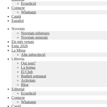
Ecoedició
Contacte
Whatsapp
Català
Español
Novetats
Novetats religioses
Novetats generals
Els més venuts
Estiu 2026
La Missa
Alta subscripció
Llibreria
Qui som?
La botiga
El Club
Butlletí setmanal
Activitats
Blog
Editorial
Ecoedició
Contacte
Whatsapp
Català