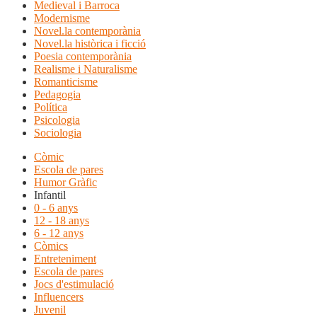
Medieval i Barroca
Modernisme
Novel.la contemporània
Novel.la històrica i ficció
Poesia contemporània
Realisme i Naturalisme
Romanticisme
Pedagogia
Política
Psicologia
Sociologia
Còmic
Escola de pares
Humor Gràfic
Infantil
0 - 6 anys
12 - 18 anys
6 - 12 anys
Còmics
Entreteniment
Escola de pares
Jocs d'estimulació
Influencers
Juvenil