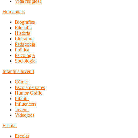
Vida religiosa
Humanitats
Biografies
Filosofia
Història
Literatura
Pedagogia
Política
Psicologia
Sociologia
Infantil / Juvenil
Còmic
Escola de pares
Humor Gràfic
Infantil
Influencers
Juvenil
Videojocs
Escolar
Escolar