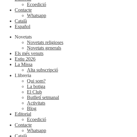
Ecoedició
Contacte
Whatsapp
Català
Español
Novetats
Novetats religioses
Novetats generals
Els més venuts
Estiu 2026
La Missa
Alta subscripció
Llibreria
Qui som?
La botiga
El Club
Butlletí setmanal
Activitats
Blog
Editorial
Ecoedició
Contacte
Whatsapp
Català