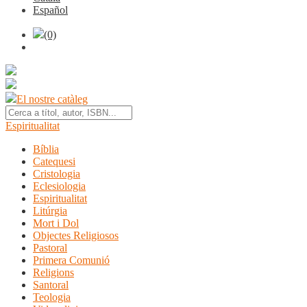
Español
(0)
El nostre catàleg
Espiritualitat
Bíblia
Catequesi
Cristologia
Eclesiologia
Espiritualitat
Litúrgia
Mort i Dol
Objectes Religiosos
Pastoral
Primera Comunió
Religions
Santoral
Teologia