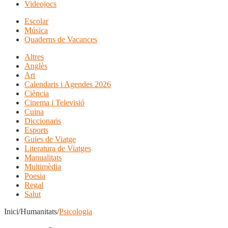
Videojocs
Escolar
Música
Quaderns de Vacances
Altres
Anglès
Art
Calendaris i Agendes 2026
Ciència
Cinema i Televisió
Cuina
Diccionaris
Esports
Guies de Viatge
Literatura de Viatges
Manualitats
Multimèdia
Poesia
Regal
Salut
Inici/Humanitats/
Psicologia