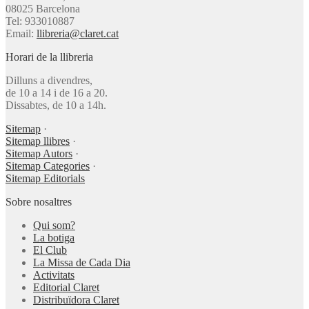
08025 Barcelona
Tel: 933010887
Email:
llibreria@claret.cat
Horari de la llibreria
Dilluns a divendres,
de 10 a 14 i de 16 a 20.
Dissabtes, de 10 a 14h.
Sitemap
·
Sitemap llibres
·
Sitemap Autors
·
Sitemap Categories
·
Sitemap Editorials
Sobre nosaltres
Qui som?
La botiga
El Club
La Missa de Cada Dia
Activitats
Editorial Claret
Distribuïdora Claret