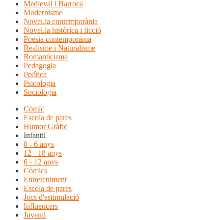
Medieval i Barroca
Modernisme
Novel.la contemporània
Novel.la històrica i ficció
Poesia contemporània
Realisme i Naturalisme
Romanticisme
Pedagogia
Política
Psicologia
Sociologia
Còmic
Escola de pares
Humor Gràfic
Infantil
0 - 6 anys
12 - 18 anys
6 - 12 anys
Còmics
Entreteniment
Escola de pares
Jocs d'estimulació
Influencers
Juvenil