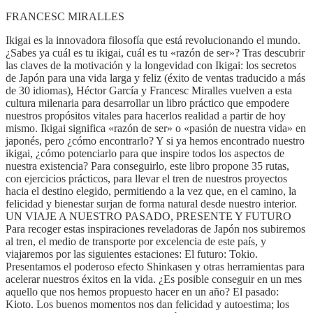
FRANCESC MIRALLES
Ikigai es la innovadora filosofía que está revolucionando el mundo.
¿Sabes ya cuál es tu ikigai, cuál es tu «razón de ser»? Tras descubrir
las claves de la motivación y la longevidad con Ikigai: los secretos
de Japón para una vida larga y feliz (éxito de ventas traducido a más
de 30 idiomas), Héctor García y Francesc Miralles vuelven a esta
cultura milenaria para desarrollar un libro práctico que empodere
nuestros propósitos vitales para hacerlos realidad a partir de hoy
mismo. Ikigai significa «razón de ser» o «pasión de nuestra vida» en
japonés, pero ¿cómo encontrarlo? Y si ya hemos encontrado nuestro
ikigai, ¿cómo potenciarlo para que inspire todos los aspectos de
nuestra existencia? Para conseguirlo, este libro propone 35 rutas,
con ejercicios prácticos, para llevar el tren de nuestros proyectos
hacia el destino elegido, permitiendo a la vez que, en el camino, la
felicidad y bienestar surjan de forma natural desde nuestro interior.
UN VIAJE A NUESTRO PASADO, PRESENTE Y FUTURO
Para recoger estas inspiraciones reveladoras de Japón nos subiremos
al tren, el medio de transporte por excelencia de este país, y
viajaremos por las siguientes estaciones: El futuro: Tokio.
Presentamos el poderoso efecto Shinkasen y otras herramientas para
acelerar nuestros éxitos en la vida. ¿Es posible conseguir en un mes
aquello que nos hemos propuesto hacer en un año? El pasado:
Kioto. Los buenos momentos nos dan felicidad y autoestima; los