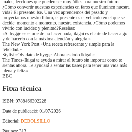
malos, lecciones que pueden ser muy útiles para nuestro futuro.
¿Cómo convertir nuestras experiencias en faros que iluminen nuestra
vida? El presente: Ise. Una vez aprendemos del pasado y
proyectamos nuestro futuro, el presente es el vehículo en el que se
decide, momento a momento, nuestra existencia. ¿Cómo podemos
vivirlo con lucidez y plenitud?Reseñas:
«Si hygge es el arte de no hacer nada, ikigai es el arte de hacer algo
y de hacerlo con la máxima atención y alegría.»
The New York Post «Una receta refrescante y simple para la
felicidad.»
Stylist «Olvídate de hygge. Ahora es todo ikigai.»
The Times«Ikigai te ayuda a mirar al futuro sin importar como te
sientas ahora. Te ayudará a sentar las bases para tener una vida más
plena y feliz.»
BBC
Fitxa tècnica
ISBN:
9788466392228
Data de publicació:
01/07/2026
Editorial:
DEBOLSILLO
Pàgines:
313