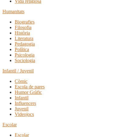
Vida religiosa
Humanitats
Biografies
Filosofia
Història
Literatura
Pedagogia
Política
Psicologia
Sociologia
Infantil / Juvenil
Còmic
Escola de pares
Humor Gràfic
Infantil
Influencers
Juvenil
Videojocs
Escolar
Escolar