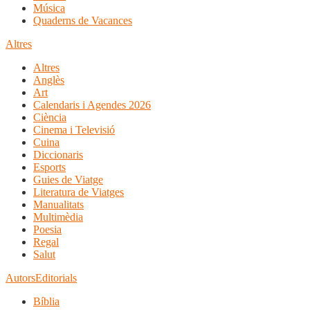
Música
Quaderns de Vacances
Altres
Altres
Anglès
Art
Calendaris i Agendes 2026
Ciència
Cinema i Televisió
Cuina
Diccionaris
Esports
Guies de Viatge
Literatura de Viatges
Manualitats
Multimèdia
Poesia
Regal
Salut
Autors
Editorials
Bíblia