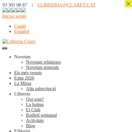
×
93 301 08 87 |
LLIBRERIA@CLARET.CAT
Iniciar sessió
Català
Español
Novetats
Novetats religioses
Novetats generals
Els més venuts
Estiu 2026
La Missa
Alta subscripció
Llibreria
Qui som?
La botiga
El Club
Butlletí setmanal
Activitats
Blog
Editorial