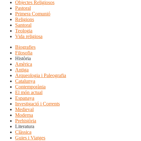
Objectes Religiosos
Pastoral
Primera Comunió
Religions
Santoral
Teologia
Vida religiosa
Biografies
Filosofia
Història
Amèrica
Antiga
Arqueologia i Paleografia
Catalunya
Contemporània
El món actual
Espanaya
Investigació i Corrents
Medieval
Moderna
Prehistòria
Literatura
Clàssica
Guies i Viatges