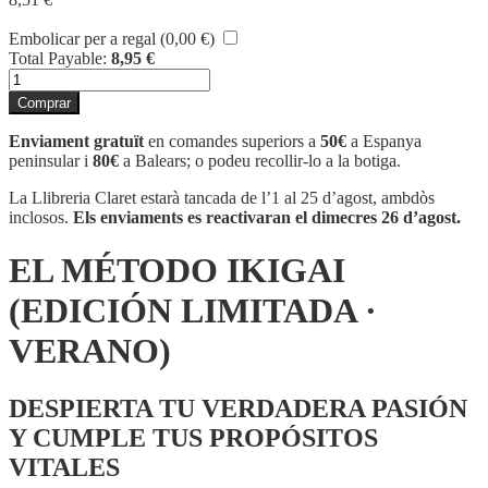
Embolicar per a regal (
0,00
€
)
Total Payable:
8,95
€
quantitat
de
Comprar
EL
MÉTODO
Enviament gratuït
en comandes superiors a
50€
a Espanya
IKIGAI
peninsular i
80€
a Balears; o podeu recollir-lo a la botiga.
(EDICIÓN
LIMITADA
La Llibreria Claret estarà tancada de l’1 al 25 d’agost, ambdòs
·
inclosos.
Els enviaments es reactivaran el dimecres 26 d’agost.
VERANO)
EL MÉTODO IKIGAI
(EDICIÓN LIMITADA ·
VERANO)
DESPIERTA TU VERDADERA PASIÓN
Y CUMPLE TUS PROPÓSITOS
VITALES