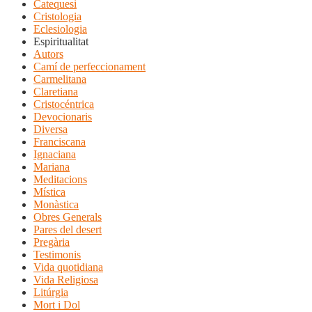
Catequesi
Cristologia
Eclesiologia
Espiritualitat
Autors
Camí de perfeccionament
Carmelitana
Claretiana
Cristocéntrica
Devocionaris
Diversa
Franciscana
Ignaciana
Mariana
Meditacions
Mística
Monàstica
Obres Generals
Pares del desert
Pregària
Testimonis
Vida quotidiana
Vida Religiosa
Litúrgia
Mort i Dol