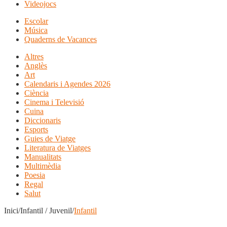
Videojocs
Escolar
Música
Quaderns de Vacances
Altres
Anglès
Art
Calendaris i Agendes 2026
Ciència
Cinema i Televisió
Cuina
Diccionaris
Esports
Guies de Viatge
Literatura de Viatges
Manualitats
Multimèdia
Poesia
Regal
Salut
Inici/Infantil / Juvenil/
Infantil