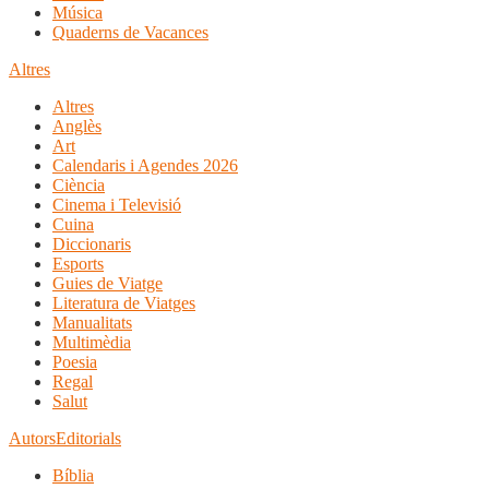
Música
Quaderns de Vacances
Altres
Altres
Anglès
Art
Calendaris i Agendes 2026
Ciència
Cinema i Televisió
Cuina
Diccionaris
Esports
Guies de Viatge
Literatura de Viatges
Manualitats
Multimèdia
Poesia
Regal
Salut
Autors
Editorials
Bíblia