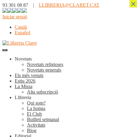
×
93 301 08 87 |
LLIBRERIA@CLARET.CAT
Iniciar sessió
Català
Español
Novetats
Novetats religioses
Novetats generals
Els més venuts
Estiu 2026
La Missa
Alta subscripció
Llibreria
Qui som?
La botiga
El Club
Butlletí setmanal
Activitats
Blog
Editorial