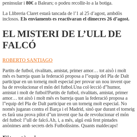
DE
peninsular i
80€
a Balears; o podeu recollir-lo a la botiga.
L'ULL
DE
La Llibreria Claret estarà tancada de l’1 al 25 d’agost, ambdòs
FALCÓ
inclosos.
Els enviaments es reactivaran el dimecres 26 d’agost.
EL MISTERI DE L’ULL DE
FALCÓ
ROBERTO SANTIAGO
Partits de futbol, rivalitats, amistat, primer amor… tot això i molt
més es barreja quan la federació proposa a l”equip del Pla de Dalt
participar en un torneig molt especial per provar un nou invent que
ha de revolucionar el món del futbol.Una col·lecció d”humor,
amistat i molt de futbol!Partits de futbol, rivalitats, amistat, primer
amor… tot això i molt més es barreja quan la federació proposa a
l”equip del Pla de Dalt participar en un torneig molt especial. No
només jugaran contra el Barça i el Madrid, sinó que durant el torneig
es farà una prova pilot d”un invent que ha de revolucionar el món
del futbol: l”ull de falcó.Ah, i, a més, algú està fent pintades
anònimes amb secrets dels Futbolíssims. Quants maldecaps!