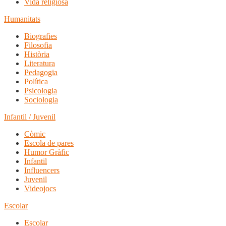
Vida religiosa
Humanitats
Biografies
Filosofia
Història
Literatura
Pedagogia
Política
Psicologia
Sociologia
Infantil / Juvenil
Còmic
Escola de pares
Humor Gràfic
Infantil
Influencers
Juvenil
Videojocs
Escolar
Escolar