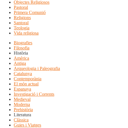
Objectes Religiosos
Pastoral
Primera Comunió
Religions
Santoral
Teologia
Vida religiosa
Biografies
Filosofia
Història
Amèrica
Antiga
Arqueologia i Paleografia
Catalunya
Contemporània
El món actual
Espanaya
Investigació i Corrents
Medieval
Moderna
Prehistòria
Literatura
Clàssica
Guies i Viatges