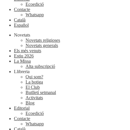
Ecoedició
Contacte
Whatsapp
Català
Español
Novetats
Novetats religioses
Novetats generals
Els més venuts
Estiu 2026
La Missa
Alta subscripció
Llibreria
Qui som?
La botiga
El Club
Butlletí setmanal
Activitats
Blog
Editorial
Ecoedició
Contacte
Whatsapp
Català