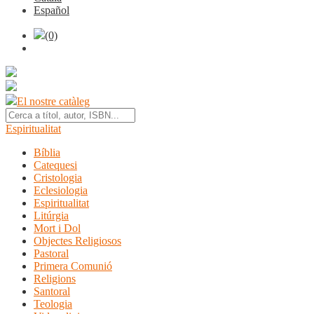
Español
(0)
El nostre catàleg
Espiritualitat
Bíblia
Catequesi
Cristologia
Eclesiologia
Espiritualitat
Litúrgia
Mort i Dol
Objectes Religiosos
Pastoral
Primera Comunió
Religions
Santoral
Teologia