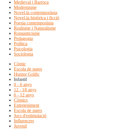
Medieval i Barroca
Modernisme
Novel.la contemporània
Novel.la històrica i ficció
Poesia contemporània
Realisme i Naturalisme
Romanticisme
Pedagogia
Política
Psicologia
Sociologia
Còmic
Escola de pares
Humor Gràfic
Infantil
0 - 6 anys
12 - 18 anys
6 - 12 anys
Còmics
Entreteniment
Escola de pares
Jocs d'estimulació
Influencers
Juvenil