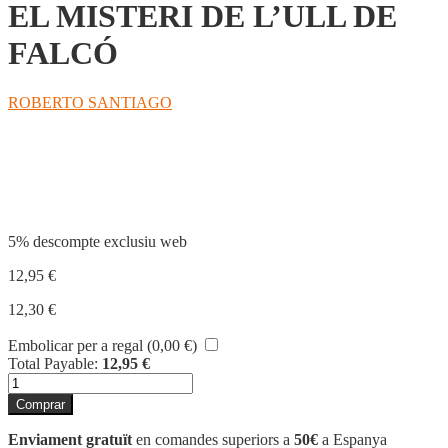
EL MISTERI DE L’ULL DE
FALCÓ
ROBERTO SANTIAGO
Compartir
5% descompte exclusiu web
12,95
€
12,30
€
Embolicar per a regal (
0,00
€
)
Total Payable:
12,95
€
quantitat
de
Comprar
EL
MISTERI
Enviament gratuït
en comandes superiors a
50€
a Espanya