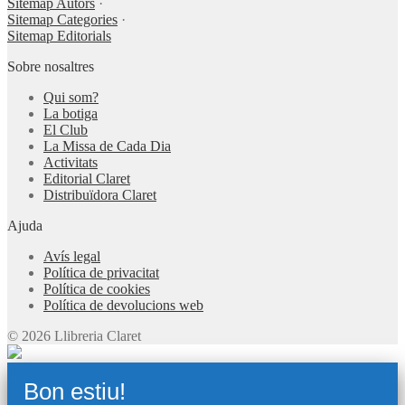
Sitemap Autors
·
Sitemap Categories
·
Sitemap Editorials
Sobre nosaltres
Qui som?
La botiga
El Club
La Missa de Cada Dia
Activitats
Editorial Claret
Distribuïdora Claret
Ajuda
Avís legal
Política de privacitat
Política de cookies
Política de devolucions web
© 2026 Llibreria Claret
Bon estiu!