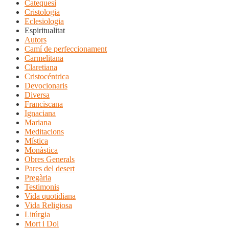
Catequesi
Cristologia
Eclesiologia
Espiritualitat
Autors
Camí de perfeccionament
Carmelitana
Claretiana
Cristocéntrica
Devocionaris
Diversa
Franciscana
Ignaciana
Mariana
Meditacions
Mística
Monàstica
Obres Generals
Pares del desert
Pregària
Testimonis
Vida quotidiana
Vida Religiosa
Litúrgia
Mort i Dol