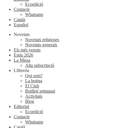
Ecoedició
Contacte
Whatsapp
Català
Español
Novetats
Novetats religioses
Novetats generals
Els més venuts
Estiu 2026
La Missa
Alta subscripció
Llibreria
Qui som?
La botiga
El Club
Butlletí setmanal
Activitats
Blog
Editorial
Ecoedició
Contacte
Whatsapp
Català