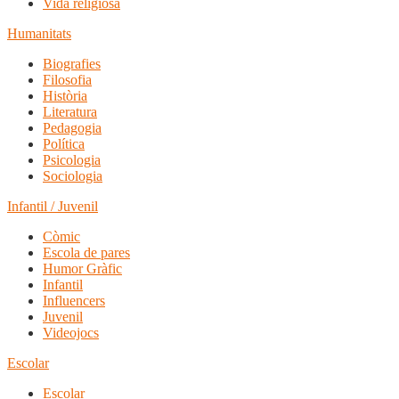
Vida religiosa
Humanitats
Biografies
Filosofia
Història
Literatura
Pedagogia
Política
Psicologia
Sociologia
Infantil / Juvenil
Còmic
Escola de pares
Humor Gràfic
Infantil
Influencers
Juvenil
Videojocs
Escolar
Escolar