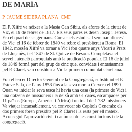
DE MARÍA
P. JAUME SIDERA PLANA, CMF
El P. Xifré va néixer a la Masia Can Sibiu, als afores de la ciutat de
Vic, el 19 de febrer de 1817. Els seus pares es deien Josep i Teresa.
Era el quart de sis germans. Cursats els estudis al seminari diocesà
de Vic, el 16 de febrer de 1840 va rebre el presbiterat a Roma. El
1842, mossèn Xifré va tornar a Vic i fou quatre anys Vicari a Prats
de Lluçanès, i el 1847 de St. Quirze de Besora. Completava el
servei i atenció parroquials amb la predicació popular. El 16 de juliol
de 1849 formà part del grup de cinc que, convidats i entusiasmats
pel P. Claret, van constituir a Vic la primera comunitat claretiana.
Fou el tercer Director General de la Congregació, substituint el P.
Esteve Sala, de l’any 1858 fins a la seva mort a Cervera el 1899.
Quan va iniciar la seva tasca hi havia una casa (la primera de Vic) i
una dotzena de missioners i la deixà amb 61 cases, escampades per
11 països (Europa, Amèrica i Àfrica) i un total de 1.782 missioners.
Va viatjar incansablement, va convocar sis Capítols Generals; els
dos primers foren presidits pel P. Claret i la resta per ell mateix.
Aconseguí l’aprovació civil i canònica de les constitucions i de la
congregació.