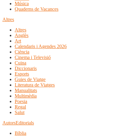
Música
Quaderns de Vacances
Altres
Altres
Anglès
Art
Calendaris i Agendes 2026
Ciència
Cinema i Televisió
Cuina
Diccionaris
Esports
Guies de Viatge
Literatura de Viatges
Manualitats
Multimèdia
Poesia
Regal
Salut
Autors
Editorials
Bíblia