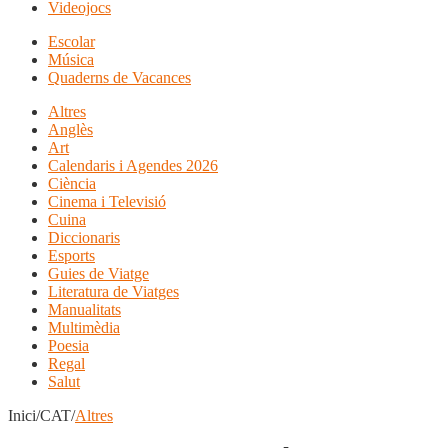
Videojocs
Escolar
Música
Quaderns de Vacances
Altres
Anglès
Art
Calendaris i Agendes 2026
Ciència
Cinema i Televisió
Cuina
Diccionaris
Esports
Guies de Viatge
Literatura de Viatges
Manualitats
Multimèdia
Poesia
Regal
Salut
Inici/CAT/
Altres