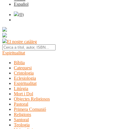
Español
(0)
El nostre catàleg
Espiritualitat
Bíblia
Catequesi
Cristologia
Eclesiologia
Espiritualitat
Litúrgia
Mort i Dol
Objectes Religiosos
Pastoral
Primera Comunió
Religions
Santoral
Teologia