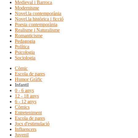
Medieval i Barroca
Modernisme
Novel.la contemporània
Novel.la històrica i ficció
Poesia contemporània
Realisme i Naturalisme
Romanticisme
Pedagogia
Política
Psicologia
Sociologia
Còmic
Escola de pares
Humor Gràfic
Infantil
0 - 6 anys
12 - 18 anys
6 - 12 anys
Còmics
Entreteniment
Escola de pares
Jocs d'estimulació
Influencers
Juvenil