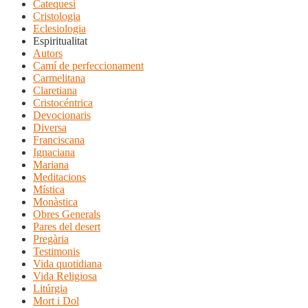
Catequesi
Cristologia
Eclesiologia
Espiritualitat
Autors
Camí de perfeccionament
Carmelitana
Claretiana
Cristocéntrica
Devocionaris
Diversa
Franciscana
Ignaciana
Mariana
Meditacions
Mística
Monàstica
Obres Generals
Pares del desert
Pregària
Testimonis
Vida quotidiana
Vida Religiosa
Litúrgia
Mort i Dol