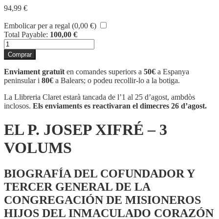
94,99
€
Embolicar per a regal (
0,00
€
)
Total Payable:
100,00
€
quantitat
de
Comprar
EL
P.
Enviament gratuït
en comandes superiors a
50€
a Espanya
JOSEP
peninsular i
80€
a Balears; o podeu recollir-lo a la botiga.
XIFRÉ
-
La Llibreria Claret estarà tancada de l’1 al 25 d’agost, ambdòs
3
inclosos.
Els enviaments es reactivaran el dimecres 26 d’agost.
VOLUMS
EL P. JOSEP XIFRÉ – 3
VOLUMS
BIOGRAFÍA DEL COFUNDADOR Y
TERCER GENERAL DE LA
CONGREGACIÓN DE MISIONEROS
HIJOS DEL INMACULADO CORAZÓN