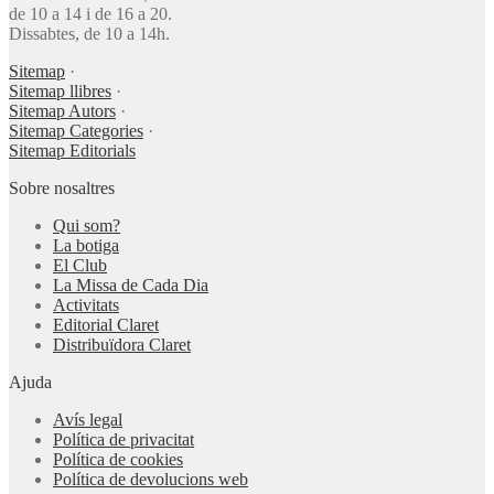
de 10 a 14 i de 16 a 20.
Dissabtes, de 10 a 14h.
Sitemap
·
Sitemap llibres
·
Sitemap Autors
·
Sitemap Categories
·
Sitemap Editorials
Sobre nosaltres
Qui som?
La botiga
El Club
La Missa de Cada Dia
Activitats
Editorial Claret
Distribuïdora Claret
Ajuda
Avís legal
Política de privacitat
Política de cookies
Política de devolucions web