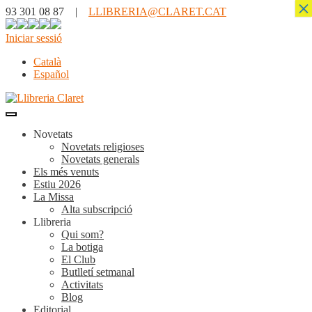
×
93 301 08 87 |
LLIBRERIA@CLARET.CAT
Iniciar sessió
Català
Español
Novetats
Novetats religioses
Novetats generals
Els més venuts
Estiu 2026
La Missa
Alta subscripció
Llibreria
Qui som?
La botiga
El Club
Butlletí setmanal
Activitats
Blog
Editorial