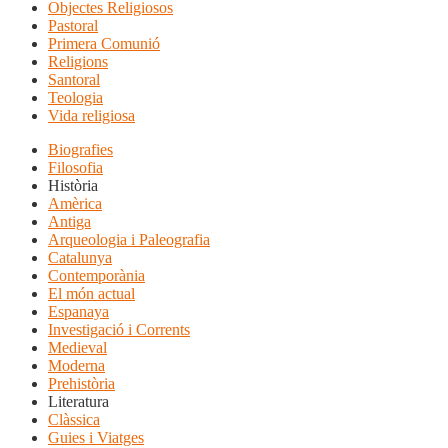
Objectes Religiosos
Pastoral
Primera Comunió
Religions
Santoral
Teologia
Vida religiosa
Biografies
Filosofia
Història
Amèrica
Antiga
Arqueologia i Paleografia
Catalunya
Contemporània
El món actual
Espanaya
Investigació i Corrents
Medieval
Moderna
Prehistòria
Literatura
Clàssica
Guies i Viatges