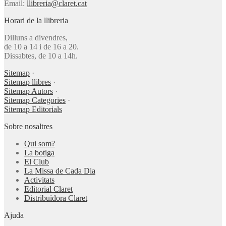
Email:
llibreria@claret.cat
Horari de la llibreria
Dilluns a divendres,
de 10 a 14 i de 16 a 20.
Dissabtes, de 10 a 14h.
Sitemap
·
Sitemap llibres
·
Sitemap Autors
·
Sitemap Categories
·
Sitemap Editorials
Sobre nosaltres
Qui som?
La botiga
El Club
La Missa de Cada Dia
Activitats
Editorial Claret
Distribuïdora Claret
Ajuda