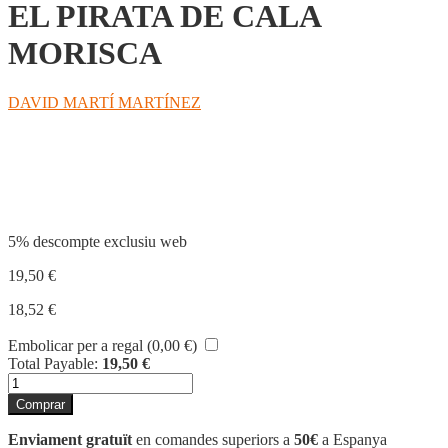
EL PIRATA DE CALA
MORISCA
DAVID MARTÍ MARTÍNEZ
Compartir
5% descompte exclusiu web
19,50
€
18,52
€
Embolicar per a regal (
0,00
€
)
Total Payable:
19,50
€
quantitat
de
Comprar
EL
PIRATA
Enviament gratuït
en comandes superiors a
50€
a Espanya