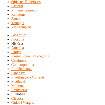
Objectes Religiosos
Pastoral
Primera Comunió
Religions
Santoral
Teologia
Vida religiosa
Biografies
Filosofia
Història
Amèrica
Antiga
Arqueologia i Paleografia
Catalunya
Contemporània
El món actual
Espanaya
Investigació i Corrents
Medieval
Moderna
Prehistòria
Literatura
Clàssica
Guies i Viatges