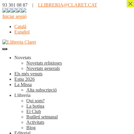
×
93 301 08 87 |
LLIBRERIA@CLARET.CAT
Iniciar sessió
Català
Español
Novetats
Novetats religioses
Novetats generals
Els més venuts
Estiu 2026
La Missa
Alta subscripció
Llibreria
Qui som?
La botiga
El Club
Butlletí setmanal
Activitats
Blog
Editorial