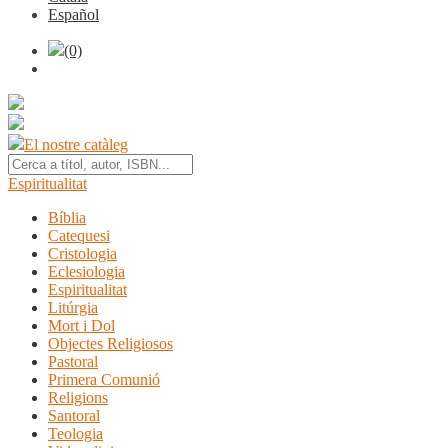
Español
(0)
El nostre catàleg
Espiritualitat
Bíblia
Catequesi
Cristologia
Eclesiologia
Espiritualitat
Litúrgia
Mort i Dol
Objectes Religiosos
Pastoral
Primera Comunió
Religions
Santoral
Teologia