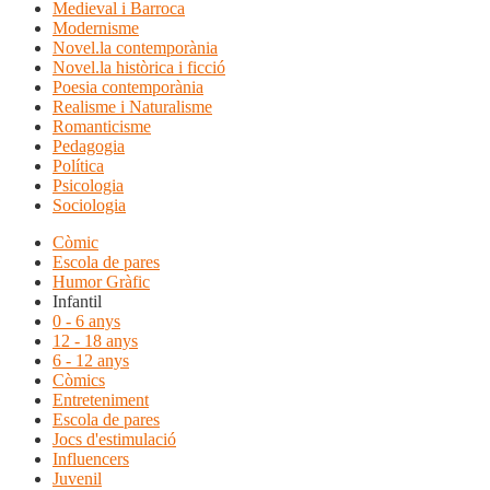
Medieval i Barroca
Modernisme
Novel.la contemporània
Novel.la històrica i ficció
Poesia contemporània
Realisme i Naturalisme
Romanticisme
Pedagogia
Política
Psicologia
Sociologia
Còmic
Escola de pares
Humor Gràfic
Infantil
0 - 6 anys
12 - 18 anys
6 - 12 anys
Còmics
Entreteniment
Escola de pares
Jocs d'estimulació
Influencers
Juvenil