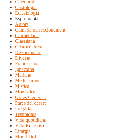
Catequesi
Cristologia
Eclesiologia
Espiritualitat
Autors
Camí de perfeccionament
Carmelitana
Claretiana
Cristocéntrica
Devocionaris
Diversa
Franciscana
Ignaciana
Mariana
Meditacions
Mística
Monàstica
Obres Generals
Pares del desert
Pregària
Testimonis
Vida quotidiana
Vida Religiosa
Litúrgia
Mort i Dol