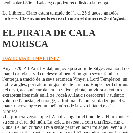
DE
peninsular i
80€
a Balears; o podeu recollir-lo a la botiga.
CALA
MORISCA
La Llibreria Claret estarà tancada de l’1 al 25 d’agost, ambdòs
inclosos.
Els enviaments es reactivaran el dimecres 26 d’agost.
EL PIRATA DE CALA
MORISCA
DAVID MARTÍ MARTÍNEZ
Any 1779. A l’Amat Vidal, un jove pescador de Sitges enamorat del
mar, li canvia la vida el descobriment d’un gran secret familiar i
l’entrega a traïció de la seva estimada Vinyet a Lord Templeton, un
noble anglès, per saldar un gran deute familiar. Empès per la fortuna
i el destí, acabarà enrolat en un vaixell pirata, on viurà aventures
extraordinàries més enllà de l’oceà Atlàntic i descobrirà l’autèntic
valor de l’amistat, el coratge, la fortuna i l’amor verdader que el va
marcar per sempre en un bell indret de la seva infància: cala
Morisca.
«La primera vegada que l’Amat va agafar el timó de la Hurricane es
va sentir el rei del món. La goleta navegava com una fletxa cap a
Cuba, i el noi cridava i reia sense parar en notar tot aquell vent a la
cara, que el feia sentir més viu que mai. El pescador per uns instants