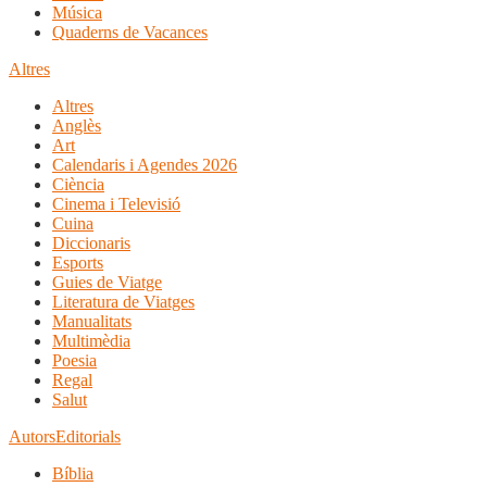
Música
Quaderns de Vacances
Altres
Altres
Anglès
Art
Calendaris i Agendes 2026
Ciència
Cinema i Televisió
Cuina
Diccionaris
Esports
Guies de Viatge
Literatura de Viatges
Manualitats
Multimèdia
Poesia
Regal
Salut
Autors
Editorials
Bíblia