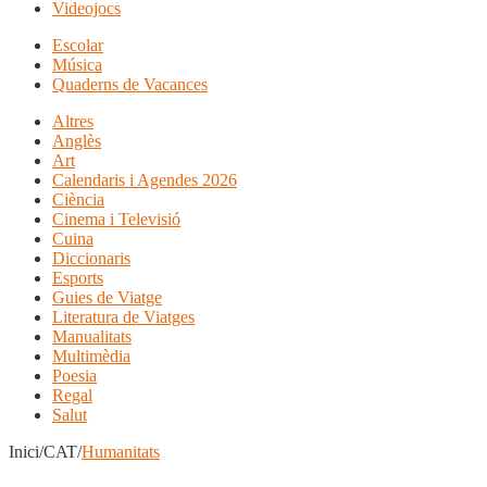
Videojocs
Escolar
Música
Quaderns de Vacances
Altres
Anglès
Art
Calendaris i Agendes 2026
Ciència
Cinema i Televisió
Cuina
Diccionaris
Esports
Guies de Viatge
Literatura de Viatges
Manualitats
Multimèdia
Poesia
Regal
Salut
Inici/CAT/
Humanitats