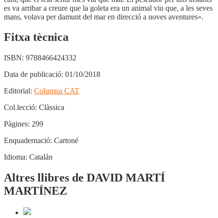
es va arribar a creure que la goleta era un animal viu que, a les seves
mans, volava per damunt del mar en direcció a noves aventures».
Fitxa tècnica
ISBN:
9788466424332
Data de publicació:
01/10/2018
Editorial:
Columna CAT
Col.lecció:
Clàssica
Pàgines:
299
Enquadernació:
Cartoné
Idioma:
Catalán
Altres llibres de DAVID MARTÍ
MARTÍNEZ