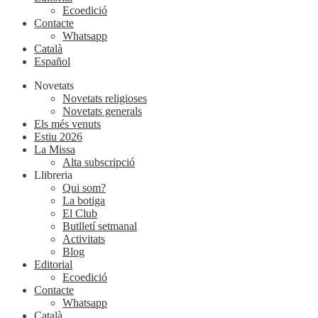
Ecoedició
Contacte
Whatsapp
Català
Español
Novetats
Novetats religioses
Novetats generals
Els més venuts
Estiu 2026
La Missa
Alta subscripció
Llibreria
Qui som?
La botiga
El Club
Butlletí setmanal
Activitats
Blog
Editorial
Ecoedició
Contacte
Whatsapp
Català