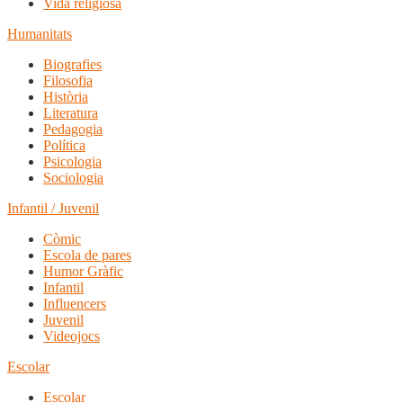
Vida religiosa
Humanitats
Biografies
Filosofia
Història
Literatura
Pedagogia
Política
Psicologia
Sociologia
Infantil / Juvenil
Còmic
Escola de pares
Humor Gràfic
Infantil
Influencers
Juvenil
Videojocs
Escolar
Escolar