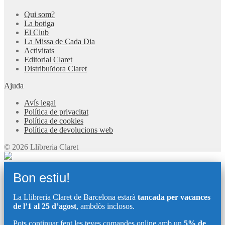
Qui som?
La botiga
El Club
La Missa de Cada Dia
Activitats
Editorial Claret
Distribuïdora Claret
Ajuda
Avís legal
Política de privacitat
Política de cookies
Política de devolucions web
© 2026 Llibreria Claret
Bon estiu!
La Llibreria Claret de Barcelona estarà
tancada per vacances
de l’1 al 25 d’agost
, ambdòs inclosos.
Pots continuar fent les teves comandes online amb un
5% de