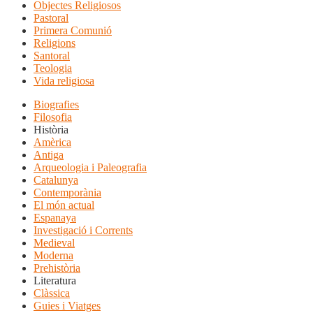
Objectes Religiosos
Pastoral
Primera Comunió
Religions
Santoral
Teologia
Vida religiosa
Biografies
Filosofia
Història
Amèrica
Antiga
Arqueologia i Paleografia
Catalunya
Contemporània
El món actual
Espanaya
Investigació i Corrents
Medieval
Moderna
Prehistòria
Literatura
Clàssica
Guies i Viatges