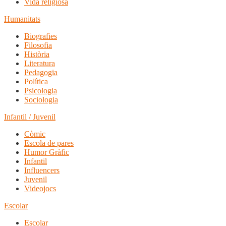
Vida religiosa
Humanitats
Biografies
Filosofia
Història
Literatura
Pedagogia
Política
Psicologia
Sociologia
Infantil / Juvenil
Còmic
Escola de pares
Humor Gràfic
Infantil
Influencers
Juvenil
Videojocs
Escolar
Escolar