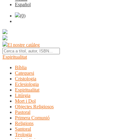
Español
(0)
El nostre catàleg
Espiritualitat
Bíblia
Catequesi
Cristologia
Eclesiologia
Espiritualitat
Litúrgia
Mort i Dol
Objectes Religiosos
Pastoral
Primera Comunió
Religions
Santoral
Teologia