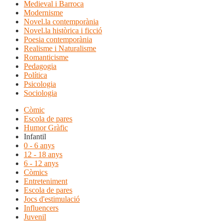
Medieval i Barroca
Modernisme
Novel.la contemporània
Novel.la històrica i ficció
Poesia contemporània
Realisme i Naturalisme
Romanticisme
Pedagogia
Política
Psicologia
Sociologia
Còmic
Escola de pares
Humor Gràfic
Infantil
0 - 6 anys
12 - 18 anys
6 - 12 anys
Còmics
Entreteniment
Escola de pares
Jocs d'estimulació
Influencers
Juvenil