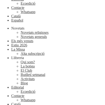
Ecoedició
Contacte
Whatsapp
Català
Español
Novetats
Novetats religioses
Novetats generals
Els més venuts
Estiu 2026
La Missa
Alta subscripció
Llibreria
Qui som?
La botiga
El Club
Butlletí setmanal
Activitats
Blog
Editorial
Ecoedició
Contacte
Whatsapp
Català