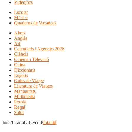
Videojocs
Escolar
Música
Quaderns de Vacances
Altres
Anglès
Art
Calendaris i Agendes 2026
Ciència
Cinema i Televisió
Cuina
Diccionaris
Esports
Guies de Viatge
Literatura de Viatges
Manualitats
Multimèdia
Poesia
Regal
Salut
Inici/Infantil / Juvenil/
Infantil