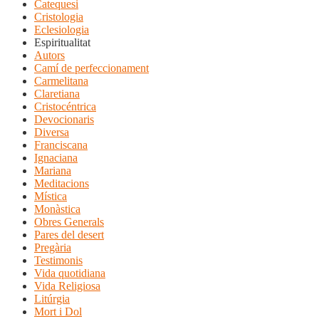
Catequesi
Cristologia
Eclesiologia
Espiritualitat
Autors
Camí de perfeccionament
Carmelitana
Claretiana
Cristocéntrica
Devocionaris
Diversa
Franciscana
Ignaciana
Mariana
Meditacions
Mística
Monàstica
Obres Generals
Pares del desert
Pregària
Testimonis
Vida quotidiana
Vida Religiosa
Litúrgia
Mort i Dol