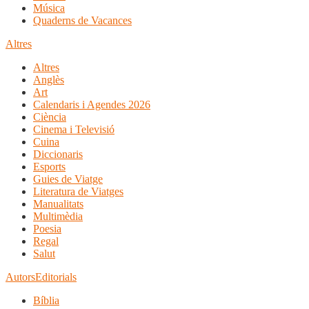
Música
Quaderns de Vacances
Altres
Altres
Anglès
Art
Calendaris i Agendes 2026
Ciència
Cinema i Televisió
Cuina
Diccionaris
Esports
Guies de Viatge
Literatura de Viatges
Manualitats
Multimèdia
Poesia
Regal
Salut
Autors
Editorials
Bíblia