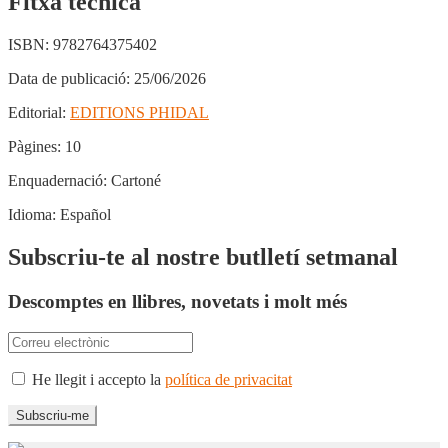
Fitxa tècnica
ISBN:
9782764375402
Data de publicació:
25/06/2026
Editorial:
EDITIONS PHIDAL
Pàgines:
10
Enquadernació:
Cartoné
Idioma:
Español
Subscriu-te al nostre butlletí setmanal
Descomptes en llibres, novetats i molt més
He llegit i accepto la
política de privacitat