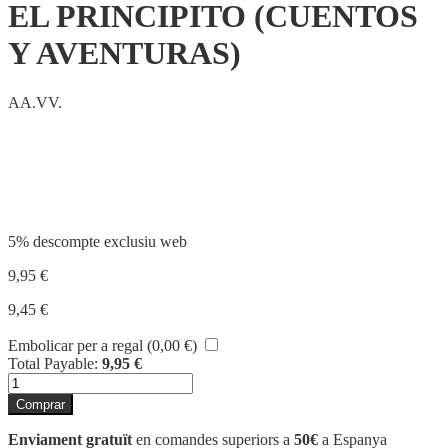
EL PRINCIPITO (CUENTOS
Y AVENTURAS)
AA.VV.
Compartir
5% descompte exclusiu web
9,95
€
9,45
€
Embolicar per a regal (
0,00
€
)
Total Payable:
9,95
€
quantitat
de
Comprar
EL
PRINCIPITO
Enviament gratuït
en comandes superiors a
50€
a Espanya