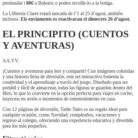
(CUENTOS
peninsular i
80€
a Balears; o podeu recollir-lo a la botiga.
Y
AVENTURAS)
La Llibreria Claret estarà tancada de l’1 al 25 d’agost, ambdòs
inclosos.
Els enviaments es reactivaran el dimecres 26 d’agost.
EL PRINCIPITO (CUENTOS
Y AVENTURAS)
AA.VV.
¡Cuentos y aventuras para leer y compartir! Con imágenes coloridas
y una historia llena de diversión, este set interactivo fomenta la
creatividad y el aprendizaje a través del juego. Diseñado para ser
portátil y fácil de almacenar, todas las figuras se guardan dentro del
libro, lo que lo convierte en la opción perfecta para viajes en coche,
trayectos en avión o momentos de entretenimiento en casa.
Con 12 páginas de diversión, Tattle Tales es un regalo ideal para
cualquier ocasión, como Navidad, cumpleaños, vacaciones y
regreso al colegio, ofreciendo una experiencia educativa y divertida
para los más pequeños.