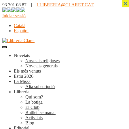
×
93 301 08 87 |
LLIBRERIA@CLARET.CAT
Iniciar sessió
Català
Español
Novetats
Novetats religioses
Novetats generals
Els més venuts
Estiu 2026
La Missa
Alta subscripció
Llibreria
Qui som?
La botiga
El Club
Butlletí setmanal
Activitats
Blog
Editorial