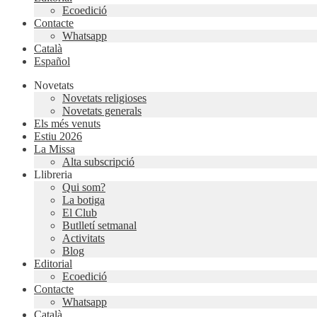
Ecoedició
Contacte
Whatsapp
Català
Español
Novetats
Novetats religioses
Novetats generals
Els més venuts
Estiu 2026
La Missa
Alta subscripció
Llibreria
Qui som?
La botiga
El Club
Butlletí setmanal
Activitats
Blog
Editorial
Ecoedició
Contacte
Whatsapp
Català