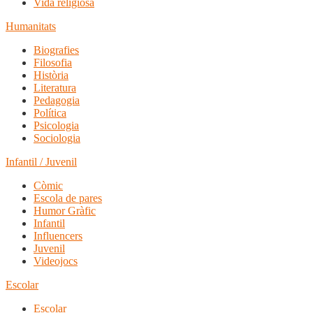
Vida religiosa
Humanitats
Biografies
Filosofia
Història
Literatura
Pedagogia
Política
Psicologia
Sociologia
Infantil / Juvenil
Còmic
Escola de pares
Humor Gràfic
Infantil
Influencers
Juvenil
Videojocs
Escolar
Escolar