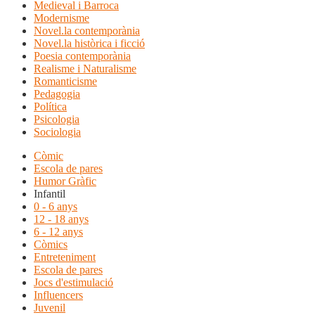
Medieval i Barroca
Modernisme
Novel.la contemporània
Novel.la històrica i ficció
Poesia contemporània
Realisme i Naturalisme
Romanticisme
Pedagogia
Política
Psicologia
Sociologia
Còmic
Escola de pares
Humor Gràfic
Infantil
0 - 6 anys
12 - 18 anys
6 - 12 anys
Còmics
Entreteniment
Escola de pares
Jocs d'estimulació
Influencers
Juvenil