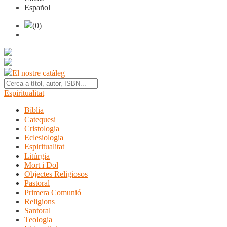
Español
(0)
El nostre catàleg
Espiritualitat
Bíblia
Catequesi
Cristologia
Eclesiologia
Espiritualitat
Litúrgia
Mort i Dol
Objectes Religiosos
Pastoral
Primera Comunió
Religions
Santoral
Teologia