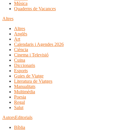
Música
Quaderns de Vacances
Altres
Altres
Anglès
Art
Calendaris i Agendes 2026
Ciència
Cinema i Televisió
Cuina
Diccionaris
Esports
Guies de Viatge
Literatura de Viatges
Manualitats
Multimèdia
Poesia
Regal
Salut
Autors
Editorials
Bíblia