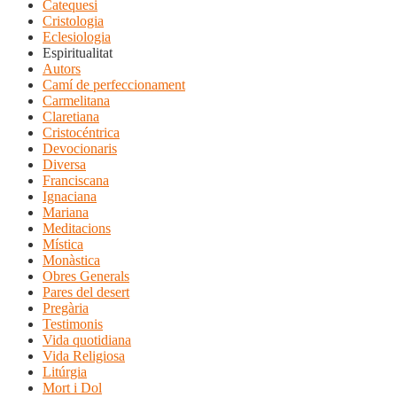
Catequesi
Cristologia
Eclesiologia
Espiritualitat
Autors
Camí de perfeccionament
Carmelitana
Claretiana
Cristocéntrica
Devocionaris
Diversa
Franciscana
Ignaciana
Mariana
Meditacions
Mística
Monàstica
Obres Generals
Pares del desert
Pregària
Testimonis
Vida quotidiana
Vida Religiosa
Litúrgia
Mort i Dol