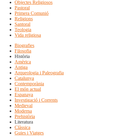
Objectes Religiosos
Pastoral
Primera Comunió
Religions
Santoral
Teologia
Vida religiosa
Biografies
Filosofia
Història
Amèrica
Antiga
Arqueologia i Paleografia
Catalunya
Contemporània
El món actual
Espanaya
Investigació i Corrents
Medieval
Moderna
Prehistòria
Literatura
Clàssica
Guies i Viatges