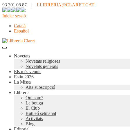
93 301 08 87 |
LLIBRERIA@CLARET.CAT
Iniciar sessió
Català
Español
Novetats
Novetats religioses
Novetats generals
Els més venuts
Estiu 2026
La Missa
Alta subscripció
Llibreria
Qui som?
La botiga
El Club
Butlletí setmanal
Activitats
Blog
Editorial